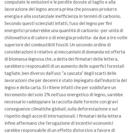
computate le emissioni e le perdite dovute al taglio e alla
Premi SISEF
lavorazione del legno ancora prima che possano produrre
XV Congresso (Sassari 2026)
energia e alla sostanziale inefficienza in termini di carbonio.
XIV Congresso (Padova 2024)
Secondo questi scienziati infatti, l’uso del legno per fini
energetici produrrebbe una quantità di carbonio -per unità di
XIII Congresso (Orvieto 2022)
chilowattora di calore o di energia prodotta- da due a tre volte
XII Congresso (Palermo 2019)
superiore dei combustibili fossili. Un secondo ordine di
XI Congresso (Roma 2017)
considerazioni è relativo ai meccanismi di domanda ed offerta
di biomassa legnosa che, a detta dei firmatari della lettera,
X Congresso (Firenze 2015)
sarebbero responsabili di un aumento delle superfici forestali
IX Congresso (Bolzano 2013)
tagliate, ben diverso dall’uso “a cascata” degli scarti delle
lavorazioni che per decenni è stato impiegato dall’industria del
VIII Congresso (Rende 2011)
legno e della carta. Si ritiene infatti che per soddisfare un
VII Congresso (Isernia 2009)
incremento del solo 2% nell’uso energetico di legno, sarebbe
VI Congresso (Arezzo 2007)
necessario raddoppiare la raccolta dalle foreste con gravi
conseguenze climatiche globali, sulla deforestazione e sul
V Congresso (Torino 2003)
rispetto degli accordi internazionali. I firmatari della lettera
IV Congresso (Potenza 2003)
infine affermano che l’erogazione di incentivi economici
III Congresso (Viterbo 2001)
sarebbe responsabile di un effetto distorsivo a favore di