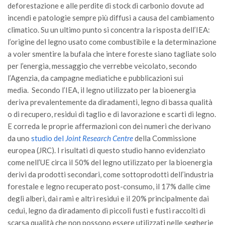
deforestazione e alle perdite di stock di carbonio dovute ad
incendi e patologie sempre più diffusi a causa del cambiamento
climatico. Su un ultimo punto si concentra la risposta dell’IEA:
l’origine del legno usato come combustibile e la determinazione
a voler smentire la bufala che intere foreste siano tagliate solo
per l’energia, messaggio che verrebbe veicolato, secondo
l’Agenzia, da campagne mediatiche e pubblicazioni sui
media. Secondo l’IEA, il legno utilizzato per la bioenergia
deriva prevalentemente da diradamenti, legno di bassa qualità
o di recupero, residui di taglio e di lavorazione e scarti di legno.
E correda le proprie affermazioni con dei numeri che derivano
da uno
studio del
Joint Research Centre
della Commissione
europea (JRC). I risultati di questo studio hanno evidenziato
come nell’UE circa il 50% del legno utilizzato per la bioenergia
derivi da prodotti secondari, come sottoprodotti dell’industria
forestale e legno recuperato post-consumo, il 17% dalle cime
degli alberi, dai rami e altri residui e il 20% principalmente dai
cedui, legno da diradamento di piccoli fusti e fusti raccolti di
scarsa qualità che non possono essere utilizzati nelle segherie