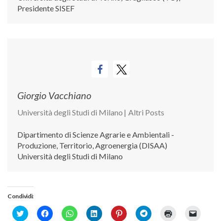
Presidente SISEF
Giorgio Vacchiano
Università degli Studi di Milano
|
Altri Posts
Dipartimento di Scienze Agrarie e Ambientali -
Produzione, Territorio, Agroenergia (DISAA)
Università degli Studi di Milano
Condividi:
Click
Fai
Fai
Fai
Fai
Fai
Fai
Fai
to
clic
clic
clic
clic
clic
clic
clic