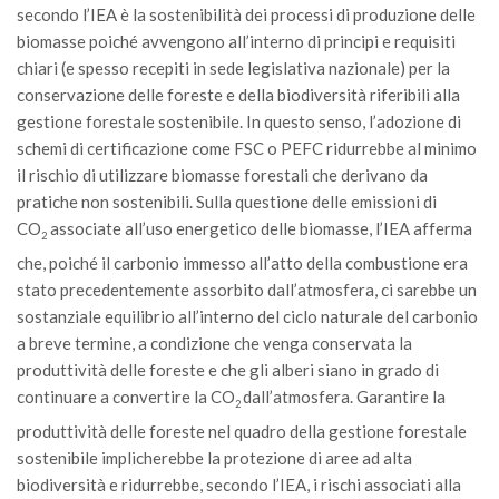
SISEF Notebook (Rassegna Stampa)
secondo l’IEA è la sostenibilità dei processi di produzione delle
biomasse poiché avvengono all’interno di principi e requisiti
SISEF Eventi
chiari (e spesso recepiti in sede legislativa nazionale) per la
SISEF@Facebook
conservazione delle foreste e della biodiversità riferibili alla
@SISEF Tweets
gestione forestale sostenibile. In questo senso, l’adozione di
schemi di certificazione come FSC o PEFC ridurrebbe al minimo
@ForestTweeting
il rischio di utilizzare biomasse forestali che derivano da
SISEF Publishing
pratiche non sostenibili. Sulla questione delle emissioni di
CO
associate all’uso energetico delle biomasse, l’IEA afferma
Redazione SISEF.ORG
2
che, poiché il carbonio immesso all’atto della combustione era
Credits
stato precedentemente assorbito dall’atmosfera, ci sarebbe un
sostanziale equilibrio all’interno del ciclo naturale del carbonio
a breve termine, a condizione che venga conservata la
produttività delle foreste e che gli alberi siano in grado di
continuare a convertire la CO
dall’atmosfera. Garantire la
2
produttività delle foreste nel quadro della gestione forestale
sostenibile implicherebbe la protezione di aree ad alta
biodiversità e ridurrebbe, secondo l’IEA, i rischi associati alla