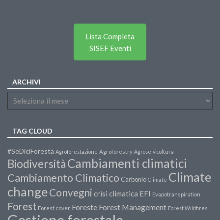
Lista Completa
SISEF Eventi
ARCHIVI
TAG CLOUD
#SeDiciForesta
Agroforestazione
Agroforestry
Agroselvicoltura
Cambiamenti climatici
Biodiversità
Climate
Cambiamento Climatico
Carbonio
Climate
change
Convegni
crisi climatica
EFI
Evapotranspiration
Forest
Forest Management
Foreste
Forest cover
Forest Wildfires
Gestione forestale