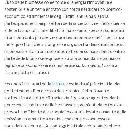
L’uso delle biomasse come fonte di energia rinnovabile e
Call for Proposals
sostenibile è un tema entrato con forza nel dibattito politico-
Comunicati
economico ed ambientale degli ultimi anni e ha visto la
partecipazione di ampi settori della società civile, della scienza
Congressi
e delle Istituzioni. Tale dibattito ha assunto spesso i connotati
Convegni
di un confronto più che vivace a testimonianza dell’importanza
delle questioni che si pongono e si gioca fondamentalmente sul
Corsi di Aggiornamento
riconoscimento di un ruolo alternativo ai combustibili fossili da
Corsi di Specializzazione
parte delle biomasse legnose e su una domanda. Le biomasse
Giornate di Studio
legnose possono essere considerate
carbon neutral
ossia a
zero impatto climatico?
Opportunità di Lavoro
Rassegne
Secondo i firmatari della
lettera
destinata ai principali leader
politici mondiali, promossa dal botanico Peter Raven e
Reports
sottoscritta da oltre 500 scienziati, vi sono ragioni evidenti
Simposii
per credere che l’uso delle biomasse provenienti dalle foreste
provochi un “debito di carbonio” ossia un elevato aumento delle
Congressi
emissioni in atmosfera e quindi che non possano essere
Pagina Congressi
considerate neutrali. Al conteggio di tale debito andrebbero