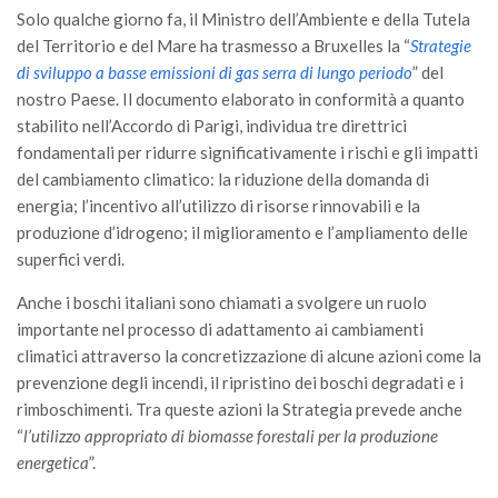
GdL Gestione Incendi Boschivi
Solo qualche giorno fa, il Ministro dell’Ambiente e della Tutela
GdL Verde Urbano
del Territorio e del Mare ha trasmesso a Bruxelles la “
Strategie
di sviluppo a basse emissioni di gas serra di lungo periodo
” del
GdL Comunicazione Forestale
nostro Paese. Il documento elaborato in conformità a quanto
GdL Foreste, Mitigazione, Adattamento
stabilito nell’Accordo di Parigi, individua tre direttrici
GdL Infrastrutture, Risorse, Innovazione
fondamentali per ridurre significativamente i rischi e gli impatti
del cambiamento climatico: la riduzione della domanda di
GdL Boschi Vetusti
energia; l’incentivo all’utilizzo di risorse rinnovabili e la
GdL “TreeTalkers”
produzione d’idrogeno; il miglioramento e l’ampliamento delle
GdL Boschi Cedui
superfici verdi.
News
Anche i boschi italiani sono chiamati a svolgere un ruolo
importante nel processo di adattamento ai cambiamenti
Post Recenti
climatici attraverso la concretizzazione di alcune azioni come la
Ricevi la SISEF Newsletter
prevenzione degli incendi, il ripristino dei boschi degradati e i
rimboschimenti. Tra queste azioni la Strategia prevede anche
Avvisi
“
l’utilizzo appropriato di biomasse forestali per la produzione
Borse di Studio
energetica
”.
Call for Papers