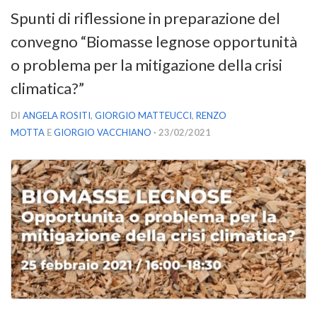
Versamento Quote di Iscrizione
Spunti di riflessione in preparazione del
Gruppi di Lavoro
convegno “Biomasse legnose opportunità
Lista dei Gruppi di Lavoro SISEF
o problema per la mitigazione della crisi
GdL Inquinamento e Foreste
climatica?”
GdL Terpeni in Ecologia
DI
ANGELA ROSITI
,
GIORGIO MATTEUCCI
,
RENZO
GdL Biodiversità Forestale
MOTTA
E
GIORGIO VACCHIANO
· 23/02/2021
GdL Arboricoltura da Legno e Agroselvicoltura
GdL Modellistica Forestale
GdL Selvicoltura
GdL Ecologia del Suolo
GdL Pianificazione Forestale
GdL Geomatica Forestale
GdL Filiera del legno