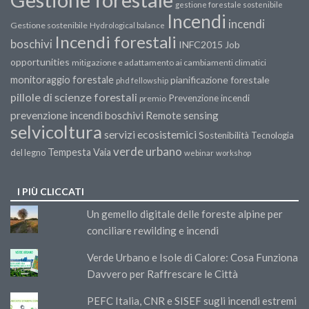
gestione forestale sostenibile
Incendi
incendi
Gestione sostenibile
Hydrological balance
Incendi forestali
boschivi
INFC2015
Job
opportunities
mitigazione e adattamento ai cambiamenti climatici
monitoraggio forestale
pianificazione forestale
phd fellowship
pillole di scienze forestali
Prevenzione incendi
premio
prevenzione incendi boschivi
Remote sensing
selvicoltura
servizi ecosistemici
Sostenibilità
Tecnologia
verde urbano
Tempesta Vaia
del legno
webinar
workshop
I PIÙ CLICCATI
Un gemello digitale delle foreste alpine per
conciliare rewilding e incendi
Verde Urbano e Isole di Calore: Cosa Funziona
Davvero per Raffrescare le Città
PEFC Italia, CNR e SISEF sugli incendi estremi