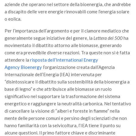
aziende che operano nel settore della bioenergia, che andrebbe
II Congresso (Bologna 1999)
a discapito delle vere energie rinnovabili come l’energia solare
I Congresso (Padova 1997)
o eolica.
Redazione
Per l’importanza dell’argomento e per il clamore mediatico che
Pagina Principale
generalmente segue iniziative del genere, la
Lettera dei 500
ha
movimentato il dibattito attorno alle biomasse, generando
Editoriali
come era prevedibile diverse reazioni. Tra queste non si è fatta
Pillole di Scienze Forestali
attendere la
risposta dell’International Energy
Agency Bioenergy
l’organizzazione creata dall’Agenzia
Highlights
Internazionale dell’Energia (IEA) intervenuta per
#FOCUSINCENDI
“disintossicare il dibattito sulla sostenibilità della bioenergia a
Cartella Stampa
base di legno” e che attribuisce alle biomasse un ruolo
significativo nel supportare la trasformazione del sistema
Comunicati
energetico e raggiungere la neutralità carbonica. Nel tentativo
Infografiche
di cancellare la visione di “alberi e foreste in fiamme” nella
mente delle persone comuni e persino degli scienziati che non
Video
hanno familiarità con la selvicoltura, l’IEA tiene il punto su
PDF
alcune questioni. Il primo fattore chiave e discriminante