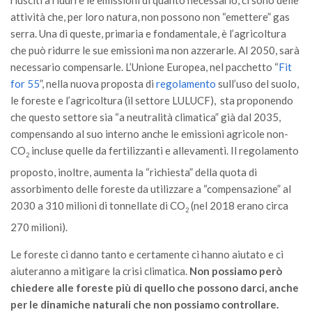
riusciti a ridurre le emissioni di quanto necessario, ci sono delle
Premi SISEF
attività che, per loro natura, non possono non “emettere” gas
XV Congresso (Sassari 2026)
serra. Una di queste, primaria e fondamentale, è l’agricoltura
XIV Congresso (Padova 2024)
che può ridurre le sue emissioni ma non azzerarle. Al 2050, sarà
necessario compensarle. L’Unione Europea, nel pacchetto “
Fit
XIII Congresso (Orvieto 2022)
for 55
”, nella nuova proposta di
regolamento
sull’uso del suolo,
XII Congresso (Palermo 2019)
le foreste e l’agricoltura (il settore LULUCF), sta proponendo
che questo settore sia “a neutralità climatica” già dal 2035,
XI Congresso (Roma 2017)
compensando al suo interno anche le emissioni agricole non-
X Congresso (Firenze 2015)
CO
incluse quelle da fertilizzanti e allevamenti. Il regolamento
2
IX Congresso (Bolzano 2013)
proposto, inoltre, aumenta la “richiesta” della quota di
VIII Congresso (Rende 2011)
assorbimento delle foreste da utilizzare a “compensazione” al
2030 a 310 milioni di tonnellate di CO
(nel 2018 erano circa
VII Congresso (Isernia 2009)
2
270 milioni).
VI Congresso (Arezzo 2007)
Le foreste ci danno tanto e certamente ci hanno aiutato e ci
V Congresso (Torino 2003)
aiuteranno a mitigare la crisi climatica.
Non possiamo però
IV Congresso (Potenza 2003)
chiedere alle foreste più di quello che possono darci, anche
III Congresso (Viterbo 2001)
per le dinamiche naturali che non possiamo controllare.