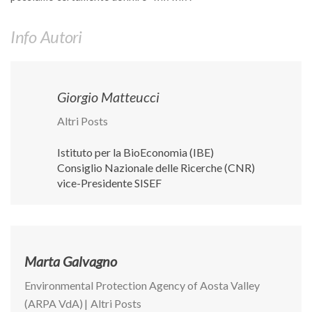
SISEF Notebook (Rassegna Stampa)
SISEF Eventi
Info Autori
SISEF@Facebook
@SISEF Tweets
Giorgio Matteucci
@ForestTweeting
SISEF Publishing
Altri Posts
Redazione SISEF.ORG
Istituto per la BioEconomia (IBE)
Credits
Consiglio Nazionale delle Ricerche (CNR)
vice-Presidente SISEF
Marta Galvagno
Environmental Protection Agency of Aosta Valley
(ARPA VdA)
|
Altri Posts