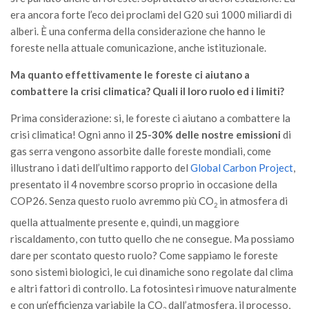
GdL Gestione Incendi Boschivi
era ancora forte l’eco dei proclami del G20 sui 1000 miliardi di
GdL Verde Urbano
alberi. È una conferma della considerazione che hanno le
GdL Comunicazione Forestale
foreste nella attuale comunicazione, anche istituzionale.
GdL Foreste, Mitigazione, Adattamento
Ma quanto effettivamente le foreste ci aiutano a
combattere la crisi climatica? Quali il loro ruolo ed i limiti?
GdL Infrastrutture, Risorse, Innovazione
GdL Boschi Vetusti
Prima considerazione: si, le foreste ci aiutano a combattere la
crisi climatica! Ogni anno il
25-30% delle nostre emissioni
di
GdL “TreeTalkers”
gas serra vengono assorbite dalle foreste mondiali, come
GdL Boschi Cedui
illustrano i dati dell’ultimo rapporto del
Global Carbon Project
,
News
presentato il 4 novembre scorso proprio in occasione della
COP26. Senza questo ruolo avremmo più CO
in atmosfera di
2
Post Recenti
quella attualmente presente e, quindi, un maggiore
Ricevi la SISEF Newsletter
riscaldamento, con tutto quello che ne consegue. Ma possiamo
Avvisi
dare per scontato questo ruolo? Come sappiamo le foreste
sono sistemi biologici, le cui dinamiche sono regolate dal clima
Borse di Studio
e altri fattori di controllo. La fotosintesi rimuove naturalmente
Call for Papers
e con un‘efficienza variabile la CO
dall’atmosfera, il processo,