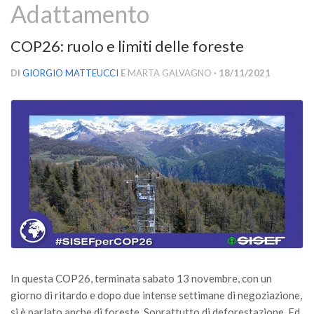
Adattamento
Versamento Quote di Iscrizione
Gruppi di Lavoro
COP26: ruolo e limiti delle foreste
Lista dei Gruppi di Lavoro SISEF
DI
GIORGIO MATTEUCCI
E
MARTA GALVAGNO
· 18/11/2021
GdL Inquinamento e Foreste
GdL Terpeni in Ecologia
GdL Biodiversità Forestale
GdL Arboricoltura da Legno e Agroselvicoltura
GdL Modellistica Forestale
GdL Selvicoltura
GdL Ecologia del Suolo
GdL Pianificazione Forestale
GdL Geomatica Forestale
In questa COP26, terminata sabato 13 novembre, con un
GdL Filiera del legno
giorno di ritardo e dopo due intense settimane di negoziazione,
si è parlato anche di foreste. Soprattutto di deforestazione. Ed