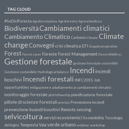
TAG CLOUD
#SeDiciForesta
Agroforestazione
Agroforestry
Agroselvicoltura
Cambiamenti climatici
Biodiversità
Climate
Cambiamento Climatico
Carbonio
Climate
change
Convegni
crisi climatica
EFI
Evapotranspiration
Forest
Forest Management
Foreste
Forest cover
Forest Wildfires
Gestione forestale
gestione forestale sostenibile
Incendi
incendi
Gestione sostenibile
Hydrological balance
Incendi forestali
boschivi
INFC2015
Job
opportunities
mitigazione e adattamento ai cambiamenti climatici
monitoraggio forestale
pianificazione forestale
phd fellowship
pillole di scienze forestali
Prevenzione incendi
premio
prevenzione incendi boschivi
Remote sensing
selvicoltura
servizi ecosistemici
Sostenibilità
Tecnologia
verde urbano
Tempesta Vaia
del legno
webinar
workshop