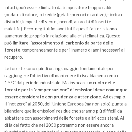
2
Call for Proposals
infatti, può essere limitato da temperature troppo calde
(ondate di calore) o fredde (gelate precoci e tardive), siccità e
Comunicati
disturbi (tempeste di vento, incendi, attacchi di insetti e
Congressi
malattie). Ecco, negli ultimi anni tutti questi fattori stanno
Convegni
aumentando, proprio in relazione alla crisi climatica. Questo
può
limitare l’assorbimento di carbonio da parte delle
Corsi di Aggiornamento
foreste
, temporaneamente e per il numero di anni necessari al
Corsi di Specializzazione
recupero.
Giornate di Studio
Le foreste sono quindi un ingranaggio fondamentale per
Opportunità di Lavoro
raggiungere l’obiettivo di mantenere il riscaldamento entro
1.5°C dal periodo industriale. Ma invocare un
ruolo delle
Rassegne
foreste per la “compensazione” di emissioni deve comunque
Reports
essere considerato con prudenza e attenzione
. Ad esempio,
Simposii
il “net zero” al 2050, dell’Unione Europea (ma non solo), punta a
bilanciare quelle emissioni residue che saranno più difficili da
Congressi
abbattere con assorbimenti delle foreste e altri ecosistemi. Al
Pagina Congressi
di là del fatto che nel 2050 potremmo non essere ancora