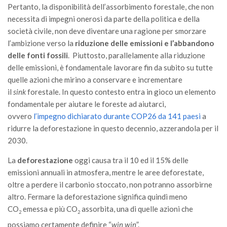
Pertanto, la disponibilità dell’assorbimento forestale, che non
II Congresso (Bologna 1999)
necessita di impegni onerosi da parte della politica e della
I Congresso (Padova 1997)
società civile, non deve diventare una ragione per smorzare
l’ambizione verso la
riduzione delle emissioni e l’abbandono
Redazione
delle fonti fossili
. Piuttosto, parallelamente alla riduzione
Pagina Principale
delle emissioni, è fondamentale lavorare fin da subito su tutte
Editoriali
quelle azioni che mirino a conservare e incrementare
il
sink
forestale. In questo contesto entra in gioco un elemento
Pillole di Scienze Forestali
fondamentale per aiutare le foreste ad aiutarci,
Highlights
ovvero
l’impegno dichiarato durante COP26 da 141 paesi
a
ridurre la deforestazione in questo decennio, azzerandola per il
#FOCUSINCENDI
2030.
Cartella Stampa
La
deforestazione
oggi causa tra il 10 ed il 15% delle
Comunicati
emissioni annuali in atmosfera, mentre le aree deforestate,
Infografiche
oltre a perdere il carbonio stoccato, non potranno assorbirne
altro. Fermare la deforestazione significa quindi meno
Video
CO
emessa e più CO
assorbita, una di quelle azioni che
PDF
2
2
possiamo certamente definire “
win win
”.