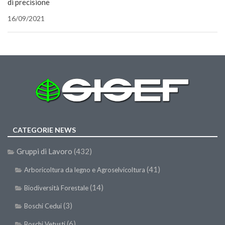
di precisione
16/09/2021
CATEGORIE NEWS
Gruppi di Lavoro
(432)
(41)
Arboricoltura da legno e Agroselvicoltura
(14)
Biodiversità Forestale
(3)
Boschi Cedui
(6)
Boschi Vetusti