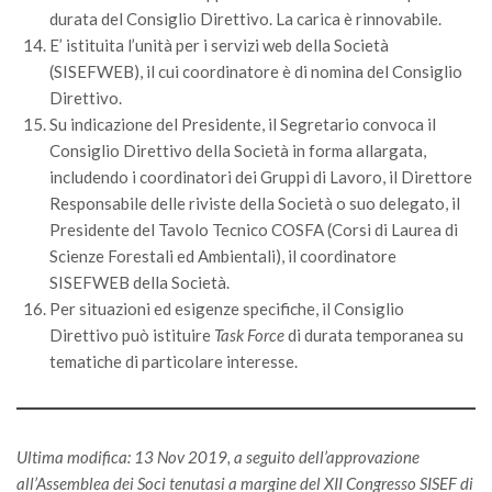
Premi SISEF
durata del Consiglio Direttivo. La carica è rinnovabile.
XV Congresso (Sassari 2026)
E’ istituita l’unità per i servizi web della Società
(SISEFWEB), il cui coordinatore è di nomina del Consiglio
XIV Congresso (Padova 2024)
Direttivo.
XIII Congresso (Orvieto 2022)
Su indicazione del Presidente, il Segretario convoca il
Consiglio Direttivo della Società in forma allargata,
XII Congresso (Palermo 2019)
includendo i coordinatori dei Gruppi di Lavoro, il Direttore
XI Congresso (Roma 2017)
Responsabile delle riviste della Società o suo delegato, il
X Congresso (Firenze 2015)
Presidente del Tavolo Tecnico COSFA (Corsi di Laurea di
Scienze Forestali ed Ambientali), il coordinatore
IX Congresso (Bolzano 2013)
SISEFWEB della Società.
VIII Congresso (Rende 2011)
Per situazioni ed esigenze specifiche, il Consiglio
VII Congresso (Isernia 2009)
Direttivo può istituire
Task Force
di durata temporanea su
tematiche di particolare interesse.
VI Congresso (Arezzo 2007)
V Congresso (Torino 2003)
IV Congresso (Potenza 2003)
Ultima modifica: 13 Nov 2019, a seguito dell’approvazione
III Congresso (Viterbo 2001)
all’Assemblea dei Soci tenutasi a margine del XII Congresso SISEF di