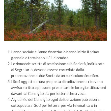
Versamento Quote di Iscrizione
Gruppi di Lavoro
Lista dei Gruppi di Lavoro SISEF
GdL Inquinamento e Foreste
GdL Terpeni in Ecologia
GdL Biodiversità Forestale
L’anno sociale e l’anno finanziario hanno inizio il primo
GdL Arboricoltura da Legno e Agroselvicoltura
gennaio e terminano il 31 dicembre.
GdL Modellistica Forestale
Le domande scritte di ammissione alla Società, indirizzate
al Segretario, devono essere corredate dalla
GdL Selvicoltura
presentazione di due Soci e da un curriculum sintetico.
GdL Ecologia del Suolo
I Soci oggetto di una proposta di radiazione ne ricevono
GdL Pianificazione Forestale
avviso scritto e possono presentare le loro giustificazioni
davanti al Consiglio sia per lettera che a voce.
GdL Geomatica Forestale
A giudizio del Consiglio ogni deliberazione può essere
GdL Filiera del legno
sottoposta ai Soci per lettera, per via telematica o in