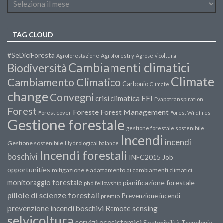
TAG CLOUD
#SeDiciForesta
Agroforestazione
Agroforestry
Agroselvicoltura
Cambiamenti climatici
Biodiversità
Climate
Cambiamento Climatico
Carbonio
Climate
change
Convegni
crisi climatica
EFI
Evapotranspiration
Forest
Forest Management
Foreste
Forest cover
Forest Wildfires
Gestione forestale
gestione forestale sostenibile
Incendi
incendi
Gestione sostenibile
Hydrological balance
Incendi forestali
boschivi
INFC2015
Job
opportunities
mitigazione e adattamento ai cambiamenti climatici
monitoraggio forestale
pianificazione forestale
phd fellowship
pillole di scienze forestali
Prevenzione incendi
premio
prevenzione incendi boschivi
Remote sensing
selvicoltura
servizi ecosistemici
Sostenibilità
Tecnologia