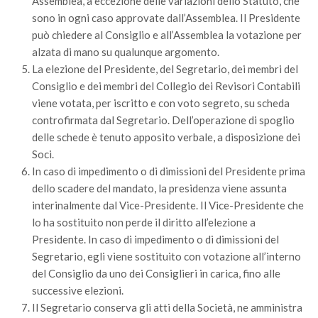
Assemblea, a eccezione delle variazioni dello Statuto, che
GdL Gestione Incendi Boschivi
sono in ogni caso approvate dall’Assemblea. Il Presidente
GdL Verde Urbano
può chiedere al Consiglio e all’Assemblea la votazione per
GdL Comunicazione Forestale
alzata di mano su qualunque argomento.
La elezione del Presidente, del Segretario, dei membri del
GdL Foreste, Mitigazione, Adattamento
Consiglio e dei membri del Collegio dei Revisori Contabili
GdL Infrastrutture, Risorse, Innovazione
viene votata, per iscritto e con voto segreto, su scheda
GdL Boschi Vetusti
controfirmata dal Segretario. Dell’operazione di spoglio
delle schede è tenuto apposito verbale, a disposizione dei
GdL “TreeTalkers”
Soci.
GdL Boschi Cedui
In caso di impedimento o di dimissioni del Presidente prima
dello scadere del mandato, la presidenza viene assunta
News
interinalmente dal Vice-Presidente. Il Vice-Presidente che
Post Recenti
lo ha sostituito non perde il diritto all’elezione a
Ricevi la SISEF Newsletter
Presidente. In caso di impedimento o di dimissioni del
Segretario, egli viene sostituito con votazione all’interno
Avvisi
del Consiglio da uno dei Consiglieri in carica, fino alle
Borse di Studio
successive elezioni.
Il Segretario conserva gli atti della Società, ne amministra
Call for Papers