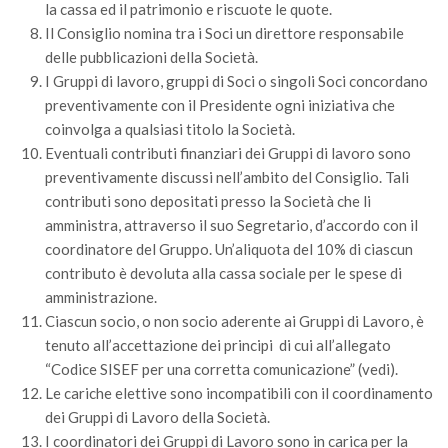
la cassa ed il patrimonio e riscuote le quote.
Call for Proposals
Il Consiglio nomina tra i Soci un direttore responsabile
Comunicati
delle pubblicazioni della Società.
I Gruppi di lavoro, gruppi di Soci o singoli Soci concordano
Congressi
preventivamente con il Presidente ogni iniziativa che
Convegni
coinvolga a qualsiasi titolo la Società.
Corsi di Aggiornamento
Eventuali contributi finanziari dei Gruppi di lavoro sono
preventivamente discussi nell’ambito del Consiglio. Tali
Corsi di Specializzazione
contributi sono depositati presso la Società che li
Giornate di Studio
amministra, attraverso il suo Segretario, d’accordo con il
coordinatore del Gruppo. Un’aliquota del 10% di ciascun
Opportunità di Lavoro
contributo è devoluta alla cassa sociale per le spese di
Rassegne
amministrazione.
Reports
Ciascun socio, o non socio aderente ai Gruppi di Lavoro, è
tenuto all’accettazione dei principi di cui all’allegato
Simposii
“Codice SISEF per una corretta comunicazione” (vedi).
Congressi
Le cariche elettive sono incompatibili con il coordinamento
dei Gruppi di Lavoro della Società.
Pagina Congressi
I coordinatori dei Gruppi di Lavoro sono in carica per la