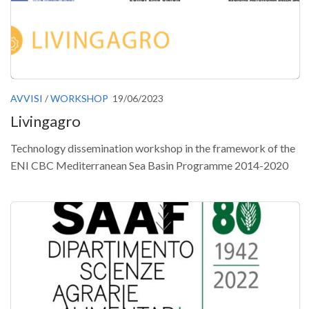
SISEF Notebook (Rassegna Stampa)
SISEF Eventi
SISEF@Facebook
@SISEF Tweets
@ForestTweeting
AVVISI
/
WORKSHOP
19/06/2023
Livingagro
SISEF Publishing
Redazione SISEF.ORG
Technology dissemination workshop in the framework of the
Credits
ENI CBC Mediterranean Sea Basin Programme 2014-2020