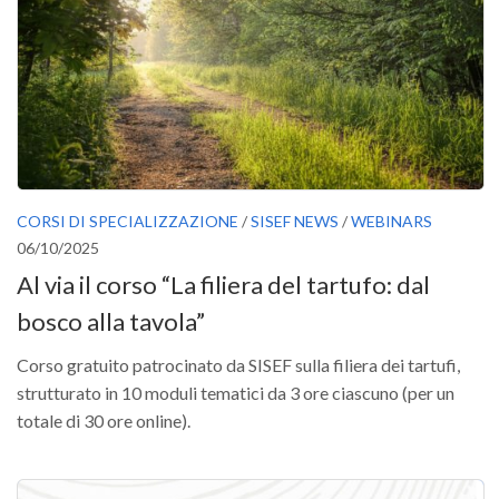
Versamento Quote di Iscrizione
Gruppi di Lavoro
Lista dei Gruppi di Lavoro SISEF
GdL Inquinamento e Foreste
GdL Terpeni in Ecologia
GdL Biodiversità Forestale
CORSI DI SPECIALIZZAZIONE
/
SISEF NEWS
/
WEBINARS
GdL Arboricoltura da Legno e Agroselvicoltura
06/10/2025
GdL Modellistica Forestale
Al via il corso “La filiera del tartufo: dal
GdL Selvicoltura
bosco alla tavola”
GdL Ecologia del Suolo
Corso gratuito patrocinato da SISEF sulla filiera dei tartufi,
GdL Pianificazione Forestale
strutturato in 10 moduli tematici da 3 ore ciascuno (per un
totale di 30 ore online).
GdL Geomatica Forestale
GdL Filiera del legno