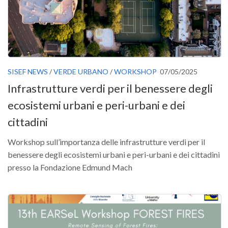
Premi SISEF
XV Congresso (Sassari 2026)
XIV Congresso (Padova 2024)
XIII Congresso (Orvieto 2022)
XII Congresso (Palermo 2019)
SISEF NEWS
/
VERDE URBANO
/
WORKSHOP
07/05/2025
Infrastrutture verdi per il benessere degli
XI Congresso (Roma 2017)
ecosistemi urbani e peri-urbani e dei
X Congresso (Firenze 2015)
cittadini
IX Congresso (Bolzano 2013)
VIII Congresso (Rende 2011)
Workshop sull’importanza delle infrastrutture verdi per il
benessere degli ecosistemi urbani e peri-urbani e dei cittadini
VII Congresso (Isernia 2009)
presso la Fondazione Edmund Mach
VI Congresso (Arezzo 2007)
V Congresso (Torino 2003)
IV Congresso (Potenza 2003)
III Congresso (Viterbo 2001)