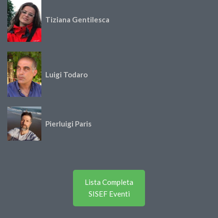
Tiziana Gentilesca
Luigi Todaro
Pierluigi Paris
Lista Completa
SISEF Eventi