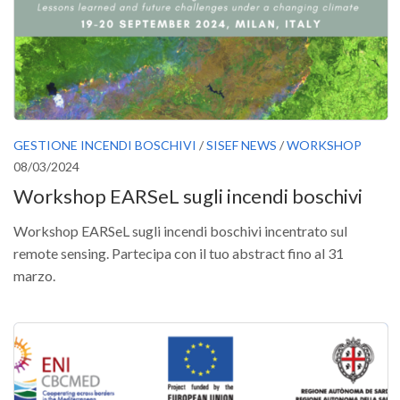
II Congresso (Bologna 1999)
I Congresso (Padova 1997)
Redazione
Pagina Principale
Editoriali
GESTIONE INCENDI BOSCHIVI
/
SISEF NEWS
/
WORKSHOP
08/03/2024
Pillole di Scienze Forestali
Workshop EARSeL sugli incendi boschivi
Highlights
#FOCUSINCENDI
Workshop EARSeL sugli incendi boschivi incentrato sul
remote sensing. Partecipa con il tuo abstract fino al 31
Cartella Stampa
marzo.
Comunicati
Infografiche
Video
PDF