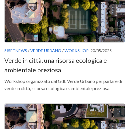
Call for Proposals
Comunicati
Congressi
Convegni
Corsi di Aggiornamento
SISEF NEWS
/
VERDE URBANO
/
WORKSHOP
20/05/2025
Corsi di Specializzazione
Verde in città, una risorsa ecologica e
Giornate di Studio
ambientale preziosa
Opportunità di Lavoro
Workshop organizzato dal GdL Verde Urbano per parlare di
Rassegne
verde in città, risorsa ecologica e ambientale preziosa.
Reports
Simposii
Congressi
Pagina Congressi