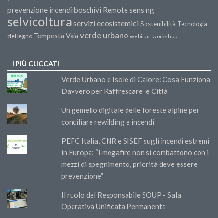
prevenzione incendi boschivi
Remote sensing
selvicoltura
servizi ecosistemici
Sostenibilità
Tecnologia
verde urbano
Tempesta Vaia
del legno
webinar
workshop
I PIÙ CLICCATI
Verde Urbano e Isole di Calore: Cosa Funziona
Davvero per Raffrescare le Città
Un gemello digitale delle foreste alpine per
conciliare rewilding e incendi
PEFC Italia, CNR e SISEF sugli incendi estremi
in Europa: “I megafire non si combattono con i
mezzi di spegnimento, priorità deve essere
prevenzione”
Il ruolo del Responsabile SOUP - Sala
Operativa Unificata Permanente