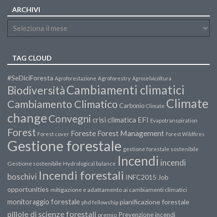
ARCHIVI
TAG CLOUD
#SeDiciForesta
Agroforestazione
Agroforestry
Agroselvicoltura
Cambiamenti climatici
Biodiversità
Climate
Cambiamento Climatico
Carbonio
Climate
change
Convegni
crisi climatica
EFI
Evapotranspiration
Forest
Forest Management
Foreste
Forest cover
Forest Wildfires
Gestione forestale
gestione forestale sostenibile
Incendi
incendi
Gestione sostenibile
Hydrological balance
Incendi forestali
boschivi
INFC2015
Job
opportunities
mitigazione e adattamento ai cambiamenti climatici
monitoraggio forestale
pianificazione forestale
phd fellowship
pillole di scienze forestali
Prevenzione incendi
premio