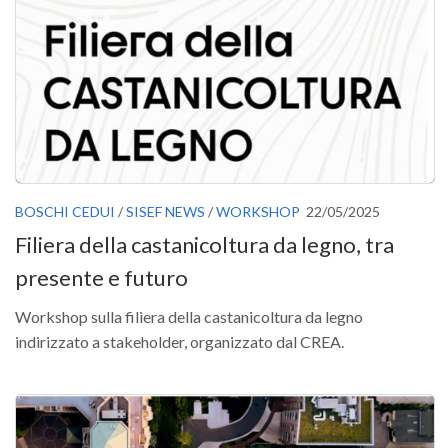
GdL Gestione Incendi Boschivi
GdL Verde Urbano
GdL Comunicazione Forestale
GdL Foreste, Mitigazione, Adattamento
GdL Infrastrutture, Risorse, Innovazione
GdL Boschi Vetusti
GdL “TreeTalkers”
BOSCHI CEDUI
/
SISEF NEWS
/
WORKSHOP
22/05/2025
GdL Boschi Cedui
Filiera della castanicoltura da legno, tra
News
presente e futuro
Post Recenti
Workshop sulla filiera della castanicoltura da legno
Ricevi la SISEF Newsletter
indirizzato a stakeholder, organizzato dal CREA.
Avvisi
Borse di Studio
Call for Papers