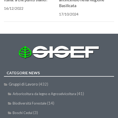
SISEF Notebook (Rassegna Stampa)
Basilicata
16/12/2022
SISEF Eventi
17/10/2024
SISEF@Facebook
@SISEF Tweets
@ForestTweeting
SISEF Publishing
Redazione SISEF.ORG
Credits
CATEGORIE NEWS
Gruppi di Lavoro
(432)
(41)
Arboricoltura da legno e Agroselvicoltura
(14)
Biodiversità Forestale
(3)
Boschi Cedui