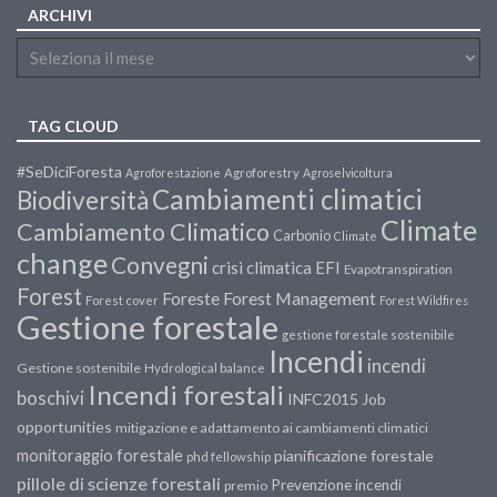
ARCHIVI
TAG CLOUD
#SeDiciForesta
Agroforestazione
Agroforestry
Agroselvicoltura
Cambiamenti climatici
Biodiversità
Climate
Cambiamento Climatico
Carbonio
Climate
change
Convegni
crisi climatica
EFI
Evapotranspiration
Forest
Forest Management
Foreste
Forest cover
Forest Wildfires
Gestione forestale
gestione forestale sostenibile
Incendi
incendi
Gestione sostenibile
Hydrological balance
Incendi forestali
boschivi
INFC2015
Job
opportunities
mitigazione e adattamento ai cambiamenti climatici
monitoraggio forestale
pianificazione forestale
phd fellowship
pillole di scienze forestali
Prevenzione incendi
premio