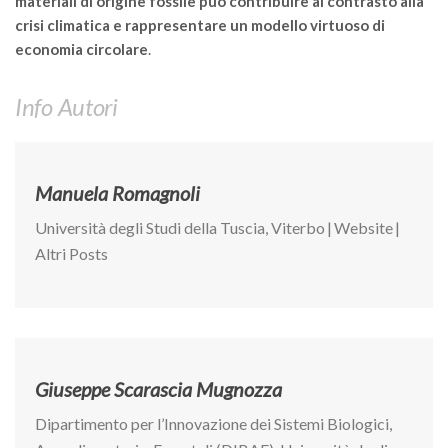
materiali di origine fossile può contribuire al contrasto alla
Premi SISEF
crisi climatica e rappresentare un modello virtuoso di
XV Congresso (Sassari 2026)
economia circolare
.
XIV Congresso (Padova 2024)
Info Autori
XIII Congresso (Orvieto 2022)
XII Congresso (Palermo 2019)
XI Congresso (Roma 2017)
Manuela Romagnoli
X Congresso (Firenze 2015)
Università degli Studi della Tuscia, Viterbo
|
Website
|
IX Congresso (Bolzano 2013)
Altri Posts
VIII Congresso (Rende 2011)
VII Congresso (Isernia 2009)
VI Congresso (Arezzo 2007)
V Congresso (Torino 2003)
Giuseppe Scarascia Mugnozza
IV Congresso (Potenza 2003)
Dipartimento per l’Innovazione dei Sistemi Biologici,
III Congresso (Viterbo 2001)