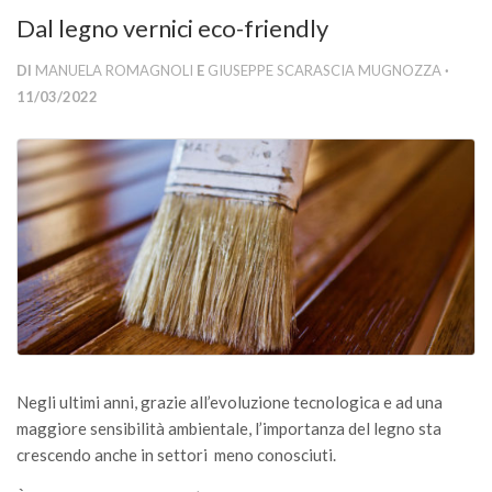
Versamento Quote di Iscrizione
Dal legno vernici eco-friendly
Gruppi di Lavoro
DI
MANUELA ROMAGNOLI
E
GIUSEPPE SCARASCIA MUGNOZZA
·
Lista dei Gruppi di Lavoro SISEF
11/03/2022
GdL Inquinamento e Foreste
GdL Terpeni in Ecologia
GdL Biodiversità Forestale
GdL Arboricoltura da Legno e Agroselvicoltura
GdL Modellistica Forestale
GdL Selvicoltura
GdL Ecologia del Suolo
GdL Pianificazione Forestale
Negli ultimi anni, grazie all’evoluzione tecnologica e ad una
GdL Geomatica Forestale
maggiore sensibilità ambientale, l’importanza del legno sta
crescendo anche in settori meno conosciuti.
GdL Filiera del legno