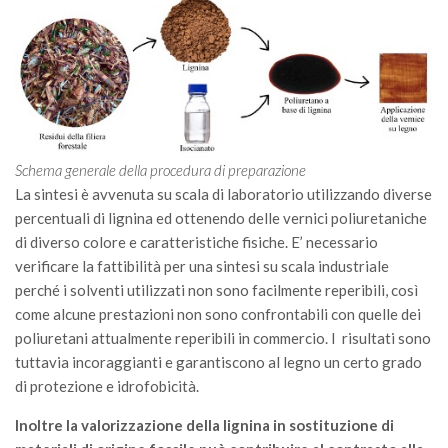
Call for Proposals
Comunicati
Congressi
Convegni
Corsi di Aggiornamento
Schema generale della procedura di preparazione
Corsi di Specializzazione
La sintesi è avvenuta su scala di laboratorio utilizzando diverse
Giornate di Studio
percentuali di lignina ed ottenendo delle vernici poliuretaniche
di diverso colore e caratteristiche fisiche. E’ necessario
Opportunità di Lavoro
verificare la fattibilità per una sintesi su scala industriale
Rassegne
perché i solventi utilizzati non sono facilmente reperibili, così
come alcune prestazioni non sono confrontabili con quelle dei
Reports
poliuretani attualmente reperibili in commercio. I risultati sono
Simposii
tuttavia incoraggianti e garantiscono al legno un certo grado
Congressi
di protezione e idrofobicità.
Pagina Congressi
Inoltre la valorizzazione della lignina in sostituzione di