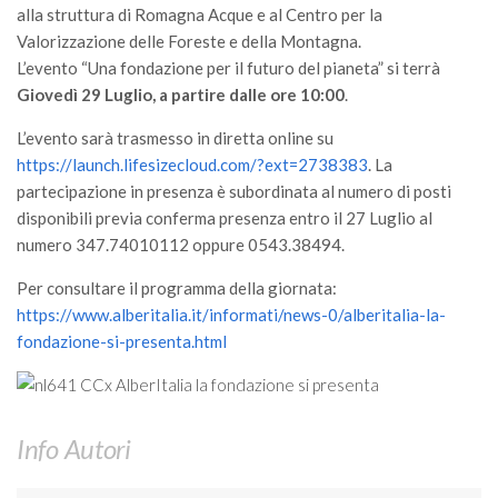
GdL Gestione Incendi Boschivi
alla struttura di Romagna Acque e al Centro per la
GdL Verde Urbano
Valorizzazione delle Foreste e della Montagna.
L’evento “Una fondazione per il futuro del pianeta” si terrà
GdL Comunicazione Forestale
Giovedì 29 Luglio, a partire dalle ore 10:00
.
GdL Foreste, Mitigazione, Adattamento
L’evento sarà trasmesso in diretta online su
GdL Infrastrutture, Risorse, Innovazione
https://launch.lifesizecloud.com/?ext=2738383
. La
GdL Boschi Vetusti
partecipazione in presenza è subordinata al numero di posti
disponibili previa conferma presenza entro il 27 Luglio al
GdL “TreeTalkers”
numero 347.74010112 oppure 0543.38494.
GdL Boschi Cedui
Per consultare il programma della giornata:
News
https://www.alberitalia.it/informati/news-0/alberitalia-la-
Post Recenti
fondazione-si-presenta.html
Ricevi la SISEF Newsletter
Avvisi
Info Autori
Borse di Studio
Call for Papers