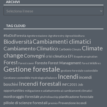
ARCHIVI
TAG CLOUD
#SeDiciForesta
Agroforestazione
Agroforestry
Agroselvicoltura
Cambiamenti climatici
Biodiversità
Climate
Cambiamento Climatico
Carbonio
Climate
change
Convegni
crisi climatica
EFI
Evapotranspiration
Forest
Forest Management
Foreste
Forest cover
Forest Wildfires
Gestione forestale
gestione forestale sostenibile
Incendi
incendi
Gestione sostenibile
Hydrological balance
Incendi forestali
boschivi
INFC2015
Job
opportunities
mitigazione e adattamento ai cambiamenti climatici
monitoraggio forestale
pianificazione forestale
phd fellowship
pillole di scienze forestali
Prevenzione incendi
premio