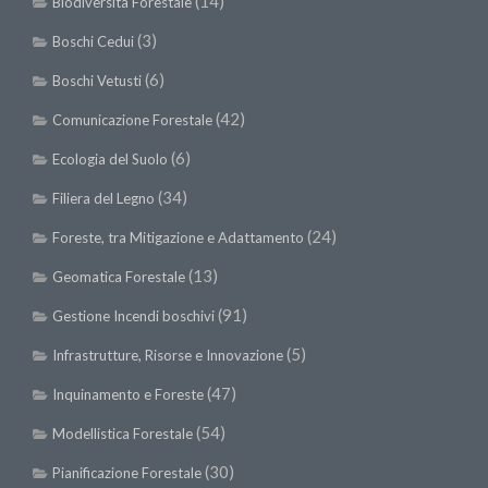
(14)
Biodiversità Forestale
II Congresso (Bologna 1999)
(3)
Boschi Cedui
I Congresso (Padova 1997)
(6)
Boschi Vetusti
Redazione
(42)
Comunicazione Forestale
Pagina Principale
(6)
Ecologia del Suolo
Editoriali
(34)
Filiera del Legno
Pillole di Scienze Forestali
(24)
Foreste, tra Mitigazione e Adattamento
Highlights
(13)
Geomatica Forestale
#FOCUSINCENDI
Cartella Stampa
(91)
Gestione Incendi boschivi
Comunicati
(5)
Infrastrutture, Risorse e Innovazione
Infografiche
(47)
Inquinamento e Foreste
Video
(54)
Modellistica Forestale
PDF
(30)
Pianificazione Forestale