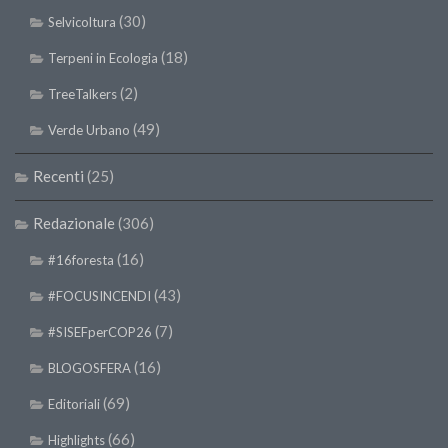
SISEF Notebook (Rassegna Stampa)
(30)
Selvicoltura
SISEF Eventi
(18)
Terpeni in Ecologia
SISEF@Facebook
(2)
TreeTalkers
@SISEF Tweets
(49)
Verde Urbano
@ForestTweeting
SISEF Publishing
Recenti
(25)
Redazione SISEF.ORG
Redazionale
(306)
Credits
(16)
#16foresta
(43)
#FOCUSINCENDI
(7)
#SISEFperCOP26
(16)
BLOGOSFERA
(69)
Editoriali
(66)
Highlights