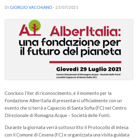
Versamento Quote di Iscrizione
DI
GIORGIO VACCHIANO
· 23/07/2021
Gruppi di Lavoro
Lista dei Gruppi di Lavoro SISEF
GdL Inquinamento e Foreste
GdL Terpeni in Ecologia
GdL Biodiversità Forestale
GdL Arboricoltura da Legno e Agroselvicoltura
GdL Modellistica Forestale
GdL Selvicoltura
Concluso l’iter di riconoscimento, è il momento per la
GdL Ecologia del Suolo
Fondazione AlberItalia di presentarsi ufficialmente con un
evento che si terrà a Capaccio di Santa Sofia (FC) nel Centro
GdL Pianificazione Forestale
Direzionale di Romagna Acque – Società delle Fonti.
GdL Geomatica Forestale
Durante la giornata verrà sottoscritto il Protocollo di intesa
GdL Filiera del legno
con il Comune di Cesena (FC) e organizzata una visita guidata