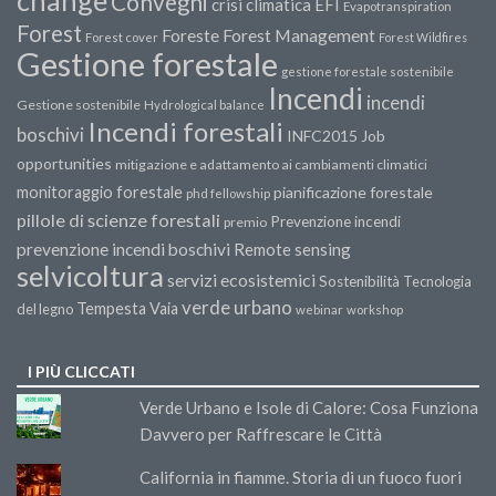
change
Convegni
crisi climatica
EFI
Evapotranspiration
Forest
Forest Management
Foreste
Forest cover
Forest Wildfires
Gestione forestale
gestione forestale sostenibile
Incendi
incendi
Gestione sostenibile
Hydrological balance
Incendi forestali
boschivi
INFC2015
Job
opportunities
mitigazione e adattamento ai cambiamenti climatici
monitoraggio forestale
pianificazione forestale
phd fellowship
pillole di scienze forestali
Prevenzione incendi
premio
prevenzione incendi boschivi
Remote sensing
selvicoltura
servizi ecosistemici
Sostenibilità
Tecnologia
verde urbano
Tempesta Vaia
del legno
webinar
workshop
I PIÙ CLICCATI
Verde Urbano e Isole di Calore: Cosa Funziona
Davvero per Raffrescare le Città
California in fiamme. Storia di un fuoco fuori