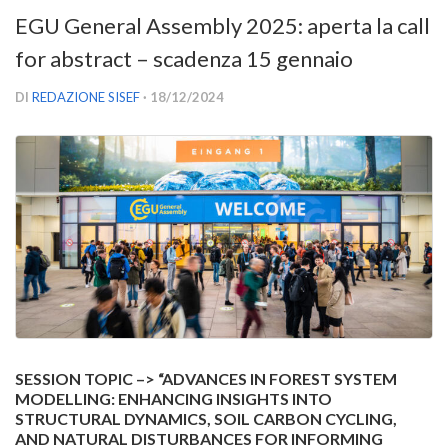
Versamento Quote di Iscrizione
EGU General Assembly 2025: aperta la call
Gruppi di Lavoro
for abstract – scadenza 15 gennaio
Lista dei Gruppi di Lavoro SISEF
DI
REDAZIONE SISEF
· 18/12/2024
GdL Inquinamento e Foreste
GdL Terpeni in Ecologia
GdL Biodiversità Forestale
GdL Arboricoltura da Legno e Agroselvicoltura
GdL Modellistica Forestale
GdL Selvicoltura
GdL Ecologia del Suolo
GdL Pianificazione Forestale
SESSION TOPIC –> “
ADVANCES IN FOREST SYSTEM
GdL Geomatica Forestale
MODELLING:
ENHANCING INSIGHTS INTO
GdL Filiera del legno
STRUCTURAL DYNAMICS, SOIL CARBON CYCLING,
AND NATURAL DISTURBANCES FOR INFORMING