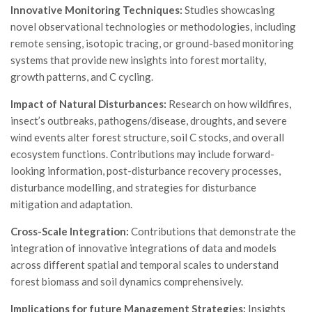
Innovative Monitoring Techniques:
Studies showcasing
Call for Proposals
novel observational technologies or methodologies, including
Comunicati
remote sensing, isotopic tracing, or ground-based monitoring
Congressi
systems that provide new insights into forest mortality,
growth patterns, and C cycling.
Convegni
Impact of Natural Disturbances:
Research on how wildfires,
Corsi di Aggiornamento
insect’s outbreaks, pathogens/disease, droughts, and severe
Corsi di Specializzazione
wind events alter forest structure, soil C stocks, and overall
Giornate di Studio
ecosystem functions. Contributions may include forward-
looking information, post-disturbance recovery processes,
Opportunità di Lavoro
disturbance modelling, and strategies for disturbance
Rassegne
mitigation and adaptation.
Reports
Cross-Scale Integration:
Contributions that demonstrate the
Simposii
integration of innovative integrations of data and models
across different spatial and temporal scales to understand
Congressi
forest biomass and soil dynamics comprehensively.
Pagina Congressi
Implications for future Management Strategies:
Insights