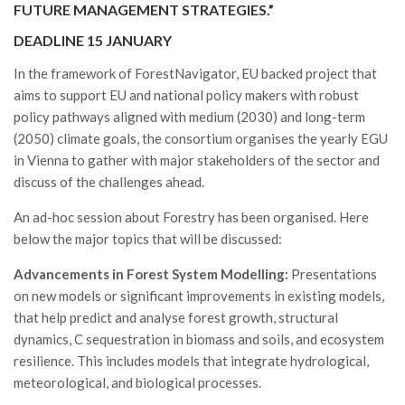
GdL Gestione Incendi Boschivi
FUTURE MANAGEMENT STRATEGIES.”
GdL Verde Urbano
DEADLINE 15 JANUARY
GdL Comunicazione Forestale
In the framework of ForestNavigator, EU backed project that
GdL Foreste, Mitigazione, Adattamento
aims to support EU and national policy makers with robust
policy pathways aligned with medium (2030) and long-term
GdL Infrastrutture, Risorse, Innovazione
(2050) climate goals, the consortium organises the yearly EGU
GdL Boschi Vetusti
in Vienna to gather with major stakeholders of the sector and
GdL “TreeTalkers”
discuss of the challenges ahead.
GdL Boschi Cedui
An ad-hoc session about Forestry has been organised. Here
below the major topics that will be discussed:
News
Post Recenti
Advancements in Forest System Modelling:
Presentations
on new models or significant improvements in existing models,
Ricevi la SISEF Newsletter
that help predict and analyse forest growth, structural
Avvisi
dynamics, C sequestration in biomass and soils, and ecosystem
resilience. This includes models that integrate hydrological,
Borse di Studio
meteorological, and biological processes.
Call for Papers