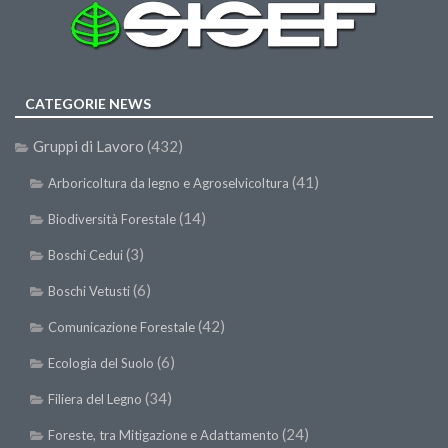
SISEF Notebook (Rassegna Stampa)
SISEF Eventi
SISEF@Facebook
CATEGORIE NEWS
@SISEF Tweets
@ForestTweeting
Gruppi di Lavoro
(432)
SISEF Publishing
(41)
Arboricoltura da legno e Agroselvicoltura
Redazione SISEF.ORG
(14)
Biodiversità Forestale
Credits
(3)
Boschi Cedui
(6)
Boschi Vetusti
(42)
Comunicazione Forestale
(6)
Ecologia del Suolo
(34)
Filiera del Legno
(24)
Foreste, tra Mitigazione e Adattamento