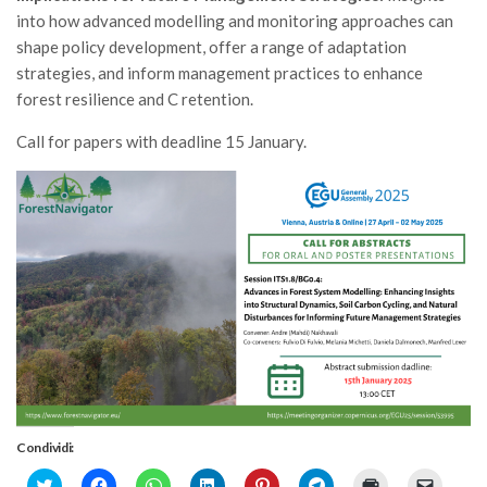
Premi SISEF
into how advanced modelling and monitoring approaches can
XV Congresso (Sassari 2026)
shape policy development, offer a range of adaptation
strategies, and inform management practices to enhance
XIV Congresso (Padova 2024)
forest resilience and C retention.
XIII Congresso (Orvieto 2022)
Call for papers with deadline 15 January.
XII Congresso (Palermo 2019)
XI Congresso (Roma 2017)
X Congresso (Firenze 2015)
IX Congresso (Bolzano 2013)
VIII Congresso (Rende 2011)
VII Congresso (Isernia 2009)
VI Congresso (Arezzo 2007)
V Congresso (Torino 2003)
IV Congresso (Potenza 2003)
Condividi:
III Congresso (Viterbo 2001)
Click
Fai
Fai
Fai
Fai
Fai
Fai
Fai