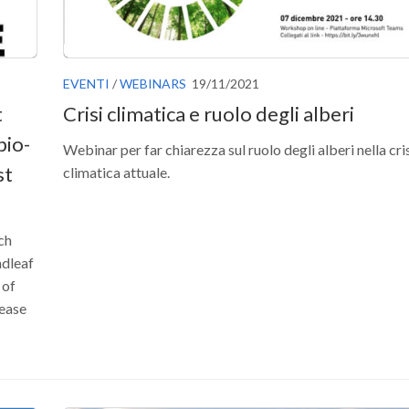
EVENTI
/
WEBINARS
19/11/2021
t
Crisi climatica e ruolo degli alberi
bio-
Webinar per far chiarezza sul ruolo degli alberi nella cri
st
climatica attuale.
ch
adleaf
 of
rease