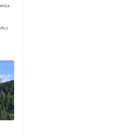
cenza
fici