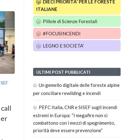
DIECI PRIORITA' PER LE FORESTE
ITALIANE
Pillole di Scienze Forestali
#FOCUSINCENDI
LEGNO E SOCIETA'
ULTIMI POST PUBBLICATI
ISEF
Un gemello digitale delle foreste alpine
per conciliare rewilding e incendi
call
PEFC Italia, CNR e SISEF sugli incendi
estremi in Europa: “I megafire non si
der
combattono con i mezzi di spegnimento,
priorità deve essere prevenzione”