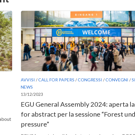
AVVISI
/
CALL FOR PAPERS
/
CONGRESSI
/
CONVEGNI
/
S
NEWS
13/12/2023
EGU General Assembly 2024: aperta la 
for abstract per la sessione “Forest un
 about
pressure”