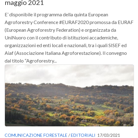
maggio 2021
Premi SISEF
XV Congresso (Sassari 2026)
E’ disponibile il programma della quinta European
Agroforestry Conference #EURAF2020 promossa da EURAF
XIV Congresso (Padova 2024)
(European Agroforestry Federation) e organizzata da
XIII Congresso (Orvieto 2022)
UniNuoro con il contributo di istituzioni accademiche,
XII Congresso (Palermo 2019)
organizzazioni ed enti locali e nazionali, tra i quali SISEF ed
Aiaf (Associazione Italiana Agroforestazione). Il convegno
XI Congresso (Roma 2017)
dal titolo “Agroforestry...
X Congresso (Firenze 2015)
IX Congresso (Bolzano 2013)
VIII Congresso (Rende 2011)
VII Congresso (Isernia 2009)
VI Congresso (Arezzo 2007)
V Congresso (Torino 2003)
IV Congresso (Potenza 2003)
III Congresso (Viterbo 2001)
COMUNICAZIONE FORESTALE
/
EDITORIALI
17/03/2021