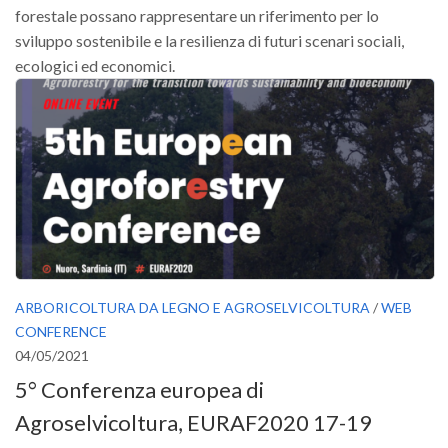
forestale possano rappresentare un riferimento per lo
Call for Proposals
sviluppo sostenibile e la resilienza di futuri scenari sociali,
Comunicati
ecologici ed economici.
Congressi
Convegni
Corsi di Aggiornamento
Corsi di Specializzazione
Giornate di Studio
Opportunità di Lavoro
Rassegne
ARBORICOLTURA DA LEGNO E AGROSELVICOLTURA
/
WEB
Reports
CONFERENCE
Simposii
04/05/2021
5° Conferenza europea di
Congressi
Agroselvicoltura, EURAF2020 17-19
Pagina Congressi