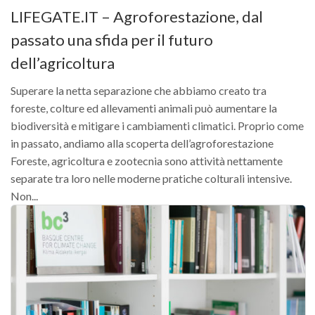
LIFEGATE.IT – Agroforestazione, dal
II Congresso (Bologna 1999)
passato una sfida per il futuro
I Congresso (Padova 1997)
dell’agricoltura
Redazione
Pagina Principale
Superare la netta separazione che abbiamo creato tra
foreste, colture ed allevamenti animali può aumentare la
Editoriali
biodiversità e mitigare i cambiamenti climatici. Proprio come
Pillole di Scienze Forestali
in passato, andiamo alla scoperta dell’agroforestazione
Highlights
Foreste, agricoltura e zootecnia sono attività nettamente
separate tra loro nelle moderne pratiche colturali intensive.
#FOCUSINCENDI
Non...
Cartella Stampa
Comunicati
Infografiche
Video
PDF