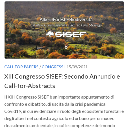
GdL Gestione Incendi Boschivi
GdL Verde Urbano
GdL Comunicazione Forestale
GdL Foreste, Mitigazione, Adattamento
GdL Infrastrutture, Risorse, Innovazione
GdL Boschi Vetusti
GdL “TreeTalkers”
GdL Boschi Cedui
CALL FOR PAPERS
/
CONGRESSI
15/09/2021
XIII Congresso SISEF: Secondo Annuncio e
News
Call-for-Abstracts
Post Recenti
Ricevi la SISEF Newsletter
Il XIII Congresso SISEF è un importante appuntamento di
confronto e dibattito, di uscita dalla crisi pandemica
Avvisi
Covid19, in cui evidenziare il ruolo degli ecosistemi forestali e
Borse di Studio
degli alberi nel contesto agricolo ed urbano per un nuovo
Call for Papers
rinascimento ambientale, in cui le competenze del mondo