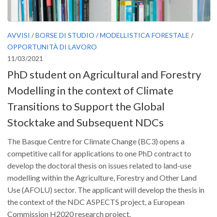
SISEF Notebook (Rassegna Stampa)
SISEF Eventi
AVVISI
/
BORSE DI STUDIO
/
MODELLISTICA FORESTALE
/
SISEF@Facebook
OPPORTUNITÀ DI LAVORO
@SISEF Tweets
11/03/2021
@ForestTweeting
PhD student on Agricultural and Forestry
SISEF Publishing
Modelling in the context of Climate
Redazione SISEF.ORG
Transitions to Support the Global
Credits
Stocktake and Subsequent NDCs
The Basque Centre for Climate Change (BC3) opens a
competitive call for applications to one PhD contract to
develop the doctoral thesis on issues related to land-use
modelling within the Agriculture, Forestry and Other Land
Use (AFOLU) sector. The applicant will develop the thesis in
the context of the NDC ASPECTS project, a European
Commission H2020 research project.