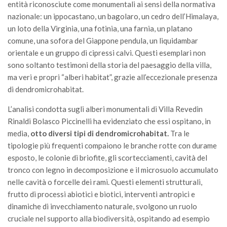
entità riconosciute come monumentali ai sensi della normativa
nazionale: un ippocastano, un bagolaro, un cedro dell’Himalaya,
un loto della Virginia, una fotinia, una farnia, un platano
comune, una sofora del Giappone pendula, un liquidambar
orientale e un gruppo di cipressi calvi. Questi esemplari non
sono soltanto testimoni della storia del paesaggio della villa,
ma veri e propri “alberi habitat”, grazie all’eccezionale presenza
di dendromicrohabitat.
L’analisi condotta sugli alberi monumentali di Villa Revedin
Rinaldi Bolasco Piccinelli ha evidenziato che essi ospitano, in
media,
otto diversi tipi di dendromicrohabitat.
Tra le
tipologie più frequenti compaiono le branche rotte con durame
esposto, le colonie di briofite, gli scortecciamenti, cavità del
tronco con legno in decomposizione e il microsuolo accumulato
nelle cavità o forcelle dei rami. Questi elementi strutturali,
frutto di processi abiotici e biotici, interventi antropici e
dinamiche di invecchiamento naturale, svolgono un ruolo
cruciale nel supporto alla biodiversità, ospitando ad esempio