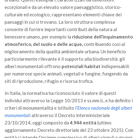
GdL Gestione Incendi Boschivi
eccezionali e da un elevato valore paesaggistico, storico-
GdL Verde Urbano
culturale ed ecologico, rappresentano elementi chiave dei
GdL Comunicazione Forestale
paesaggi in cui si trovano. La loro struttura complessa
consente di fornire importanti contributi della natura al
GdL Foreste, Mitigazione, Adattamento
benessere umano, per esempio la
riduzione dell’inquinamento
GdL Infrastrutture, Risorse, Innovazione
atmosferico, del suolo e delle acque,
contribuendo così al
GdL Boschi Vetusti
miglioramento della qualità ambientale urbana. Un beneficio
particolarmente rilevante è il supporto alla biodiversità: gli
GdL “TreeTalkers”
alberi monumentali offrono
potenziali habitat
indispensabili
GdL Boschi Cedui
per numerose specie animali, vegetali e fungine, fungendo da
siti di riproduzione, rifugio e risorsa trofica.
News
In Italia, la normativa ha riconosciuto il valore di questi
Post Recenti
individui attraverso la Legge 10/2013 e ss.mm.ii., e ha definito i
Ricevi la SISEF Newsletter
criteri di monumentalità e istituito
l’
Elenco nazionale degli alberi
Avvisi
monumentali
attraverso il Decreto interministeriale
23/10/2014, oggi composto da
4.944 entità
(ultimo
Borse di Studio
aggiornamento Decreto direttoriale del 23 ottobre 2025). Con
Call for Papers
entità si intende l’insieme complessivo di alberi singoli o gruppi