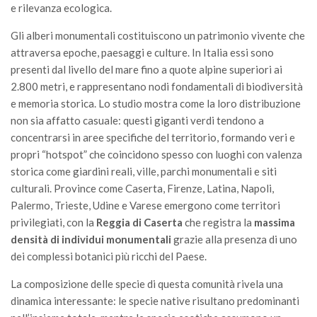
SISEF Notebook (Rassegna Stampa)
e rilevanza ecologica.
SISEF Eventi
Gli alberi monumentali costituiscono un patrimonio vivente che
SISEF@Facebook
attraversa epoche, paesaggi e culture. In Italia essi sono
presenti dal livello del mare fino a quote alpine superiori ai
@SISEF Tweets
2.800 metri, e rappresentano nodi fondamentali di biodiversità
@ForestTweeting
e memoria storica. Lo studio mostra come la loro distribuzione
non sia affatto casuale: questi giganti verdi tendono a
SISEF Publishing
concentrarsi in aree specifiche del territorio, formando veri e
Redazione SISEF.ORG
propri “hotspot” che coincidono spesso con luoghi con valenza
Credits
storica come giardini reali, ville, parchi monumentali e siti
culturali. Province come Caserta, Firenze, Latina, Napoli,
Palermo, Trieste, Udine e Varese emergono come territori
privilegiati, con la
Reggia di Caserta
che registra la
massima
densità di individui monumentali
grazie alla presenza di uno
dei complessi botanici più ricchi del Paese.
La composizione delle specie di questa comunità rivela una
dinamica interessante: le specie native risultano predominanti