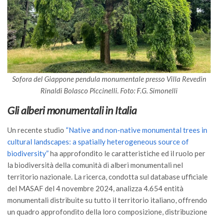
II Congresso (Bologna 1999)
I Congresso (Padova 1997)
Redazione
Pagina Principale
Editoriali
Sofora del Giappone pendula monumentale presso Villa Revedin
Rinaldi Bolasco Piccinelli.
Foto: F.G. Simonelli
Pillole di Scienze Forestali
Gli alberi monumentali in Italia
Highlights
#FOCUSINCENDI
Un recente studio
“Native and non-native monumental trees in
Cartella Stampa
cultural landscapes: a spatially heterogeneous source of
biodiversity”
ha approfondito le caratteristiche ed il ruolo per
Comunicati
la biodiversità della comunità di alberi monumentali nel
Infografiche
territorio nazionale. La ricerca, condotta sul database ufficiale
del MASAF del 4 novembre 2024, analizza 4.654 entità
Video
monumentali distribuite su tutto il territorio italiano, offrendo
PDF
un quadro approfondito della loro composizione, distribuzione