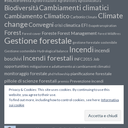
#SeDiciForesta
Agroforestazione
Agroforestry
Agroselvicoltura
Cambiamenti climatici
Biodiversità
Climate
Cambiamento Climatico
Carbonio
Climate
change
Convegni
crisi climatica
EFI
Evapotranspiration
Forest
Forest Management
Foreste
Forest cover
Forest Wildfires
Gestione forestale
gestione forestale sostenibile
Incendi
incendi
Gestione sostenibile
Hydrological balance
Incendi forestali
boschivi
INFC2015
Job
opportunities
mitigazione e adattamento ai cambiamenti climatici
monitoraggio forestale
pianificazione forestale
phd fellowship
pillole di scienze forestali
Prevenzione incendi
premio
prevenzione incendi boschivi
Remote sensing
Privacy & Cookies: This site uses cookies. By continuing to use this
selvicoltura
website, you agree to their use.
servizi ecosistemici
Sostenibilità
Tecnologia
To find out more, including how to control cookies, see here:
Informativa
verde urbano
Tempesta Vaia
del legno
webinar
workshop
sui cookie
I PIÙ CLICCATI