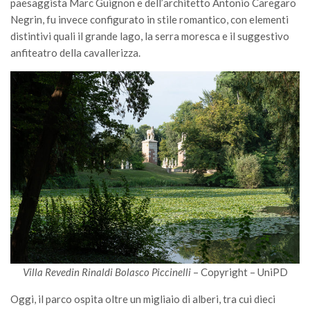
paesaggista Marc Guignon e dell’architetto Antonio Caregaro
Negrin, fu invece configurato in stile romantico, con elementi
distintivi quali il grande lago, la serra moresca e il suggestivo
anfiteatro della cavallerizza.
Villa Revedin Rinaldi Bolasco Piccinelli
– Copyright – UniPD
Oggi, il parco ospita oltre un migliaio di alberi, tra cui dieci