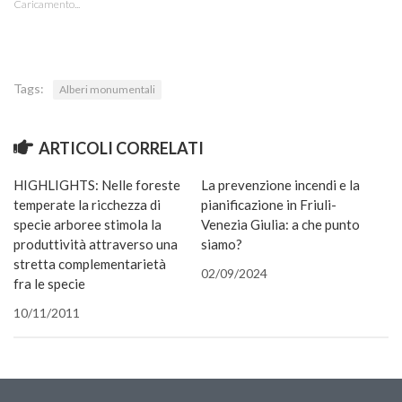
Caricamento...
una
in
in
apre
apre
in
una
amico
nuova
una
una
in
in
una
nuova
via
finestra)
nuova
nuova
una
una
nuova
finestra)
e-
finestra)
finestra)
nuova
nuova
finestra)
mail
finestra)
finestra)
(Si
apre
in
Tags:
una
Alberi monumentali
nuova
finestra
ARTICOLI CORRELATI
HIGHLIGHTS: Nelle foreste
La prevenzione incendi e la
temperate la ricchezza di
pianificazione in Friuli-
specie arboree stimola la
Venezia Giulia: a che punto
produttività attraverso una
siamo?
stretta complementarietà
02/09/2024
fra le specie
10/11/2011