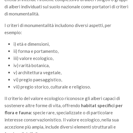
Call for Proposals
di alberi individuati sul suolo nazionale come portatori di criteri
di monumentalità.
Comunicati
I criteri di monumentalità includono diversi aspetti, per
Congressi
esempio:
Convegni
i) età e dimensioni,
Corsi di Aggiornamento
ii) forma e portamento,
Corsi di Specializzazione
iii) valore ecologico,
Giornate di Studio
iv) rarità botanica,
v) architettura vegetale,
Opportunità di Lavoro
vi) pregio paesaggistico,
Rassegne
vii) pregio storico, culturale e religioso.
Reports
Il criterio del valore ecologico riconosce gli alberi capaci di
Simposii
sostenere altre forme di vita, offrendo
habitat specifici per
flora e fauna:
specie rare, specializzate o di particolare
Congressi
interesse conservazionistico. Il valore ecologico, nella sua
Pagina Congressi
accezione più ampia, include diversi elementi strutturali e