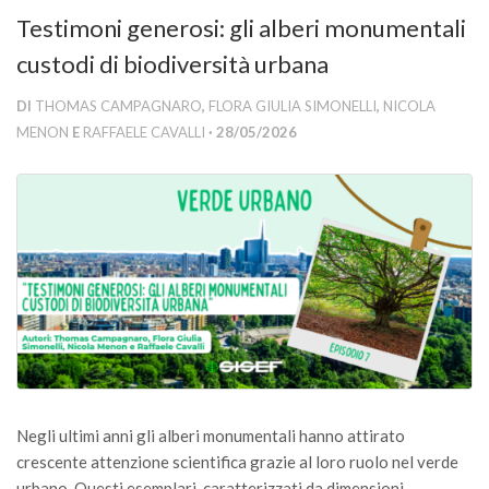
Versamento Quote di Iscrizione
Testimoni generosi: gli alberi monumentali
Gruppi di Lavoro
custodi di biodiversità urbana
Lista dei Gruppi di Lavoro SISEF
DI
THOMAS CAMPAGNARO
,
FLORA GIULIA SIMONELLI
,
NICOLA
GdL Inquinamento e Foreste
MENON
E
RAFFAELE CAVALLI
· 28/05/2026
GdL Terpeni in Ecologia
GdL Biodiversità Forestale
GdL Arboricoltura da Legno e Agroselvicoltura
GdL Modellistica Forestale
GdL Selvicoltura
GdL Ecologia del Suolo
GdL Pianificazione Forestale
GdL Geomatica Forestale
Negli ultimi anni gli alberi monumentali hanno attirato
GdL Filiera del legno
crescente attenzione scientifica grazie al loro ruolo nel verde
urbano. Questi esemplari, caratterizzati da dimensioni