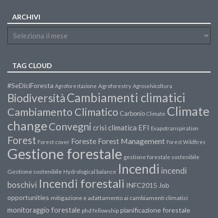
ARCHIVI
TAG CLOUD
#SeDiciForesta
Agroforestazione
Agroforestry
Agroselvicoltura
Cambiamenti climatici
Biodiversità
Climate
Cambiamento Climatico
Carbonio
Climate
change
Convegni
crisi climatica
EFI
Evapotranspiration
Forest
Forest Management
Foreste
Forest cover
Forest Wildfires
Gestione forestale
gestione forestale sostenibile
Incendi
incendi
Gestione sostenibile
Hydrological balance
Incendi forestali
boschivi
INFC2015
Job
opportunities
mitigazione e adattamento ai cambiamenti climatici
monitoraggio forestale
pianificazione forestale
phd fellowship