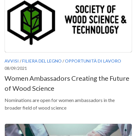
SISEF Notebook (Rassegna Stampa)
SISEF Eventi
SISEF@Facebook
@SISEF Tweets
@ForestTweeting
SISEF Publishing
AVVISI
/
FILIERA DEL LEGNO
/
OPPORTUNITÀ DI LAVORO
Redazione SISEF.ORG
08/09/2021
Credits
Women Ambassadors Creating the Future
of Wood Science
Nominations are open for women ambassadors in the
broader field of wood science