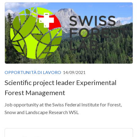
II Congresso (Bologna 1999)
I Congresso (Padova 1997)
Redazione
Pagina Principale
Editoriali
Pillole di Scienze Forestali
Highlights
OPPORTUNITÀ DI LAVORO
14/09/2021
#FOCUSINCENDI
Scientific project leader Experimental
Cartella Stampa
Forest Management
Comunicati
Job opportunity at the Swiss Federal Institute for Forest,
Infografiche
Snow and Landscape Research WSL
Video
PDF