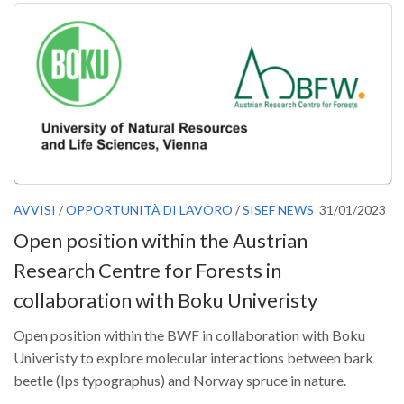
Call for Proposals
Comunicati
Congressi
Convegni
Corsi di Aggiornamento
Corsi di Specializzazione
Giornate di Studio
AVVISI
/
OPPORTUNITÀ DI LAVORO
/
SISEF NEWS
31/01/2023
Opportunità di Lavoro
Open position within the Austrian
Rassegne
Research Centre for Forests in
Reports
collaboration with Boku Univeristy
Simposii
Open position within the BWF in collaboration with Boku
Congressi
Univeristy to explore molecular interactions between bark
beetle (Ips typographus) and Norway spruce in nature.
Pagina Congressi