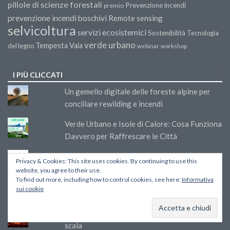
pillole di scienze forestali
Prevenzione incendi
premio
prevenzione incendi boschivi
Remote sensing
selvicoltura
servizi ecosistemici
Sostenibilità
Tecnologia
verde urbano
Tempesta Vaia
del legno
webinar
workshop
I PIÙ CLICCATI
Un gemello digitale delle foreste alpine per
conciliare rewilding e incendi
Verde Urbano e Isole di Calore: Cosa Funziona
Davvero per Raffrescare le Città
PEFC Italia, CNR e SISEF sugli incendi estremi
Privacy & Cookies: This site uses cookies. By continuing to use this
in Europa: “I megafire non si combattono con i
website, you agree to their use.
To find out more, including how to control cookies, see here:
Informativa
mezzi di spegnimento, priorità deve essere
sui cookie
prevenzione”
California in fiamme. Storia di un fuoco fuori
scala