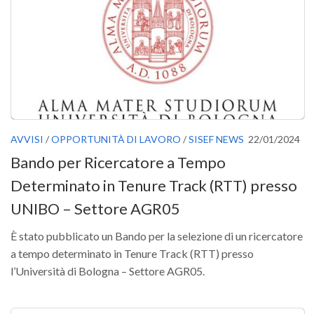
Versamento Quote di Iscrizione
Gruppi di Lavoro
Lista dei Gruppi di Lavoro SISEF
GdL Inquinamento e Foreste
GdL Terpeni in Ecologia
GdL Biodiversità Forestale
AVVISI
/
OPPORTUNITÀ DI LAVORO
/
SISEF NEWS
22/01/2024
GdL Arboricoltura da Legno e Agroselvicoltura
Bando per Ricercatore a Tempo
GdL Modellistica Forestale
Determinato in Tenure Track (RTT) presso
GdL Selvicoltura
UNIBO – Settore AGR05
GdL Ecologia del Suolo
È stato pubblicato un Bando per la selezione di un ricercatore
GdL Pianificazione Forestale
a tempo determinato in Tenure Track (RTT) presso
GdL Geomatica Forestale
l’Università di Bologna – Settore AGR05.
GdL Filiera del legno