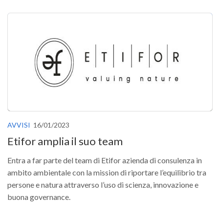
Premi SISEF
XV Congresso (Sassari 2026)
XIV Congresso (Padova 2024)
XIII Congresso (Orvieto 2022)
XII Congresso (Palermo 2019)
XI Congresso (Roma 2017)
X Congresso (Firenze 2015)
IX Congresso (Bolzano 2013)
AVVISI
16/01/2023
VIII Congresso (Rende 2011)
Etifor amplia il suo team
VII Congresso (Isernia 2009)
Entra a far parte del team di Etifor azienda di consulenza in
VI Congresso (Arezzo 2007)
ambito ambientale con la mission di riportare l’equilibrio tra
V Congresso (Torino 2003)
persone e natura attraverso l’uso di scienza, innovazione e
buona governance.
IV Congresso (Potenza 2003)
III Congresso (Viterbo 2001)