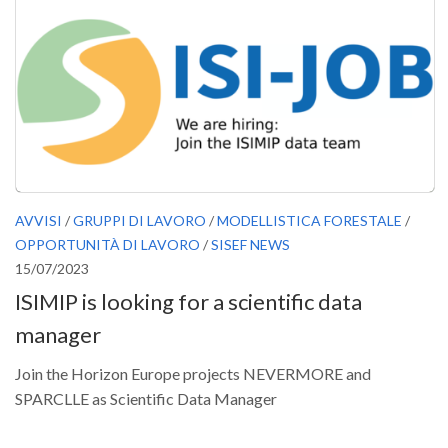
GdL Gestione Incendi Boschivi
GdL Verde Urbano
GdL Comunicazione Forestale
GdL Foreste, Mitigazione, Adattamento
GdL Infrastrutture, Risorse, Innovazione
GdL Boschi Vetusti
GdL “TreeTalkers”
AVVISI
/
GRUPPI DI LAVORO
/
MODELLISTICA FORESTALE
/
GdL Boschi Cedui
OPPORTUNITÀ DI LAVORO
/
SISEF NEWS
News
15/07/2023
ISIMIP is looking for a scientific data
Post Recenti
manager
Ricevi la SISEF Newsletter
Avvisi
Join the Horizon Europe projects NEVERMORE and
SPARCLLE as Scientific Data Manager
Borse di Studio
Call for Papers