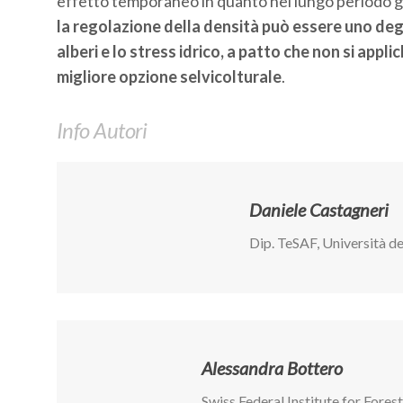
effetto temporaneo in quanto nel lungo periodo gli
la regolazione della densità può essere uno degl
alberi e lo stress idrico, a patto che non si appl
migliore opzione selvicolturale
.
Info Autori
Daniele Castagneri
Dip. TeSAF, Università de
Alessandra Bottero
Swiss Federal Institute for For