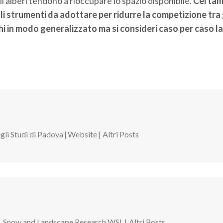
 alberi tendono a rioccupare lo spazio disponibile.
Certam
i strumenti da adottare per ridurre la competizione tra 
ichi in modo generalizzato ma si consideri caso per caso la
gli Studi di Padova
|
Website
|
Altri Posts
est, Snow and Landscape Research WSL
|
Altri Posts