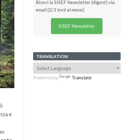
Ricevi la SISEF Newsletter (digest) via
email (2/3 invii al mese):
SISEF Newsletter
TRANSLATION
Powered by
Translate
uò
nza e
un