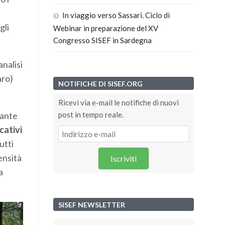
In viaggio verso Sassari. Ciclo di
gli
Webinar in preparazione del XV
Congresso SISEF in Sardegna
nalisi
aro)
NOTIFICHE DI SISEF.ORG
Ricevi via e-mail le notifiche di nuovi
post in tempo reale.
tante
cativi
utti
ensità
Iscriviti
a
SISEF NEWSLETTER