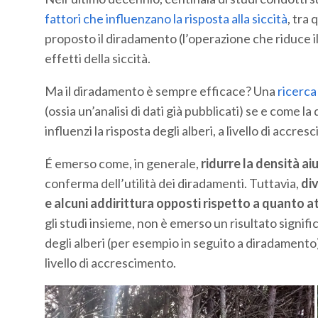
fattori che influenzano la risposta alla siccità
, tra 
proposto il diradamento (l’operazione che riduce i
effetti della siccità.
Ma il diradamento è sempre efficace? Una
ricerca
(ossia un’analisi di dati già pubblicati) se e come 
influenzi la risposta degli alberi, a livello di accresc
É emerso come, in generale,
ridurre la densità aiu
conferma dell’utilità dei diradamenti. Tuttavia,
div
e alcuni addirittura opposti rispetto a quanto a
gli studi insieme, non è emerso un risultato signif
degli alberi (per esempio in seguito a diradamento)
livello di accrescimento.