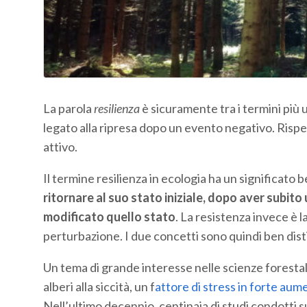
La parola
resilienza
è sicuramente tra i termini più u
legato alla ripresa dopo un evento negativo. Rispe
attivo.
Il termine resilienza in ecologia ha un significato 
ritornare al suo stato iniziale, dopo aver subit
modificato quello stato
. La resistenza invece è l
perturbazione. I due concetti sono quindi ben disti
Un tema di grande interesse nelle scienze forestali 
alberi alla siccità, un f
attore di stress in forte aum
Nell’ultimo decennio, centinaia di studi condotti s