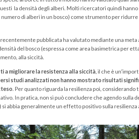
questi la densità degli alberi. Molti ricercatori quindi hanno
l numero di alberi in un bosco) come strumento per ridurre 
recentemente pubblicata ha valutato mediante una meta a
la densità del bosco (espressa come area basimetrica per ett
imento, alla siccità.
ti a migliorare la resistenza alla siccità
, il che è un’impor
ersi studi analizzati non hanno mostrato risultati signifi
tteso
. Per quanto riguarda la resilienza poi, considerando t
icativo. In pratica, non si può concludere che agendo sulla d
 si abbia generalmente un effetto positivo sulla resilienza 