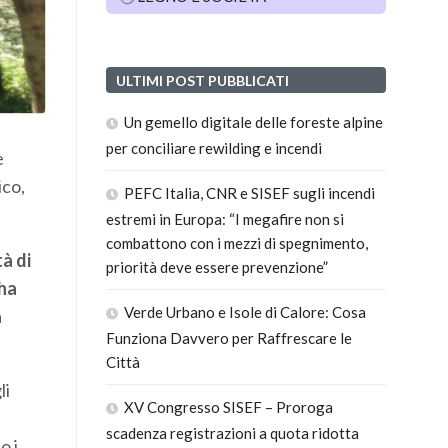
ULTIMI POST PUBBLICATI
Un gemello digitale delle foreste alpine
per conciliare rewilding e incendi
è
ico,
PEFC Italia, CNR e SISEF sugli incendi
estremi in Europa: “I megafire non si
combattono con i mezzi di spegnimento,
à di
priorità deve essere prevenzione”
 ha
Verde Urbano e Isole di Calore: Cosa
a
Funziona Davvero per Raffrescare le
Città
li
XV Congresso SISEF – Proroga
scadenza registrazioni a quota ridotta
o i