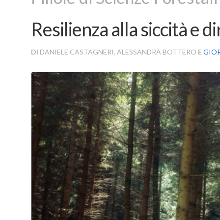
Resilienza alla siccità e 
DI
DANIELE CASTAGNERI
,
ALESSANDRA BOTTERO
E
GIO