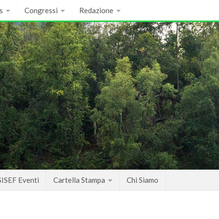
s
Congressi
Redazione
SISEF Eventi
Cartella Stampa
Chi Siamo