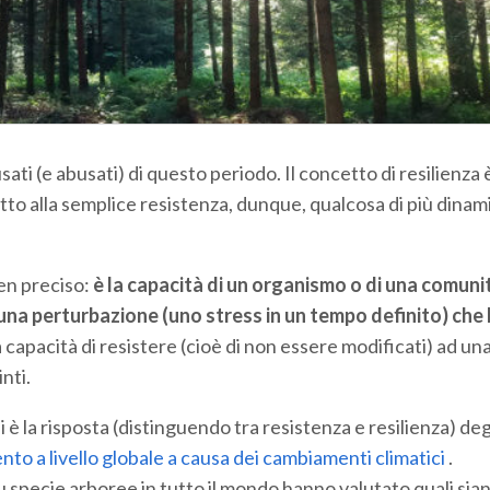
sati (e abusati) di questo periodo. Il concetto di resilienza 
tto alla semplice resistenza, dunque, qualcosa di più dinam
ben preciso:
è la capacità di un organismo o di una comunit
o una perturbazione (uno stress in un tempo definito) che
a capacità di resistere (cioè di non essere modificati) ad un
nti.
è la risposta (distinguendo tra resistenza e resilienza) deg
ento a livello globale a causa dei cambiamenti climatici
.
u specie arboree in tutto il mondo hanno valutato quali sian