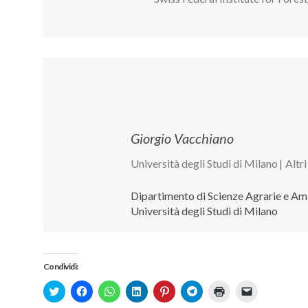
Giorgio Vacchiano
Università degli Studi di Milano
|
Altri
Dipartimento di Scienze Agrarie e Amb
Università degli Studi di Milano
Condividi:
Click
Fai
Fai
Fai
Fai
Fai
Fai
Fai
to
clic
clic
clic
clic
clic
clic
clic
share
per
per
qui
qui
per
qui
per