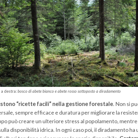
 a destra:
bosco di abete bianco e abete rosso sottoposto a diradamento
istono “ricette facili” nella gestione forestale
. Non si p
rsale, sempre efficace e duratura per migliorare la resiste
troppo può creare un ulteriore stress al popolamento, mentre
la disponibilità idrica. In ogni caso poi, il diradamento ha 