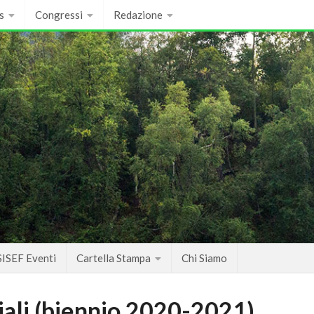
s
Congressi
Redazione
SISEF Eventi
Cartella Stampa
Chi Siamo
iali (biennio 2020-2021)