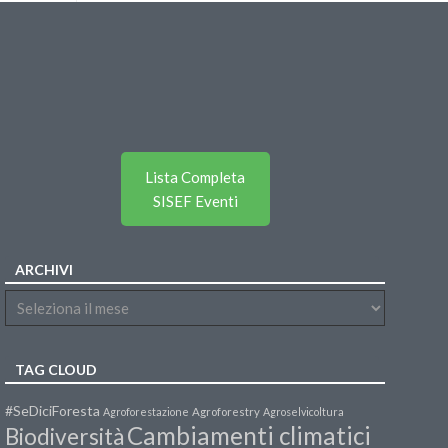
Lista Completa
SISEF Eventi
ARCHIVI
TAG CLOUD
#SeDiciForesta
Agroforestazione
Agroforestry
Agroselvicoltura
Cambiamenti climatici
Biodiversità