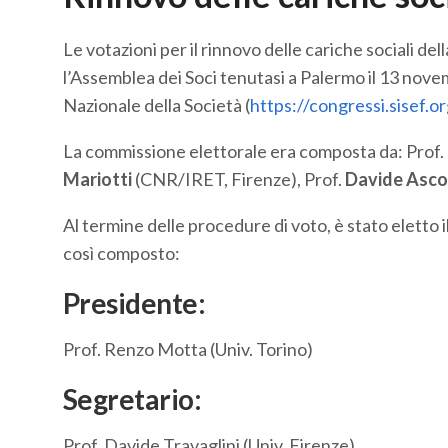
Le votazioni per il rinnovo delle cariche sociali de
l’Assemblea dei Soci tenutasi a Palermo il 13 nove
Nazionale della Società (
https://congressi.sisef.o
La commissione elettorale era composta da: Prof.
Mariotti
(CNR/IRET, Firenze), Prof.
Davide Ascol
Al termine delle procedure di voto, è stato eletto 
così composto:
Presidente:
Prof. Renzo Motta (Univ. Torino)
Segretario:
Prof. Davide Travaglini (Univ. Firenze)