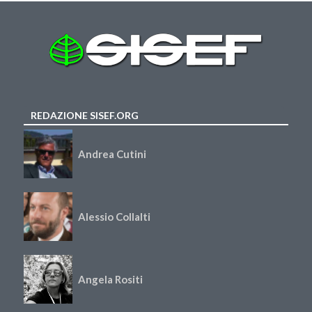
REDAZIONE SISEF.ORG
Andrea Cutini
Alessio Collalti
Angela Rositi