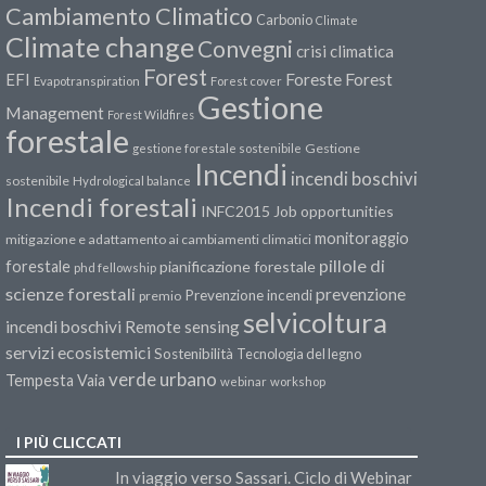
Cambiamento Climatico
Carbonio
Climate
Climate change
Convegni
crisi climatica
Forest
Forest
EFI
Foreste
Evapotranspiration
Forest cover
Gestione
Management
Forest Wildfires
forestale
Gestione
gestione forestale sostenibile
Incendi
incendi boschivi
sostenibile
Hydrological balance
Incendi forestali
INFC2015
Job opportunities
monitoraggio
mitigazione e adattamento ai cambiamenti climatici
pillole di
forestale
pianificazione forestale
phd fellowship
scienze forestali
prevenzione
Prevenzione incendi
premio
selvicoltura
incendi boschivi
Remote sensing
servizi ecosistemici
Sostenibilità
Tecnologia del legno
verde urbano
Tempesta Vaia
webinar
workshop
I PIÙ CLICCATI
In viaggio verso Sassari. Ciclo di Webinar