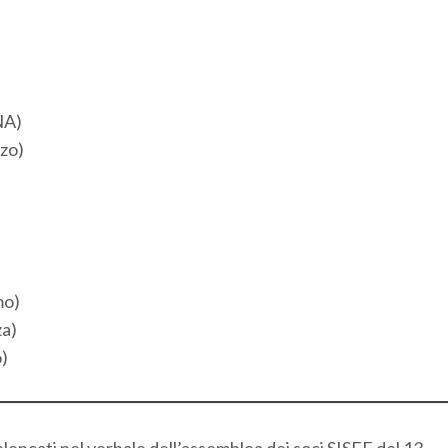
NA)
zo)
mo)
za)
)