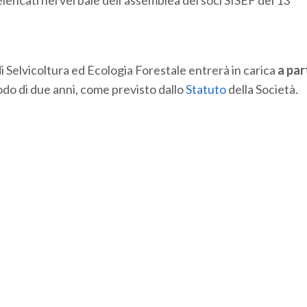
o elencati nel verbale dell’assemblea dei soci SISEF del 13
di Selvicoltura ed Ecologia Forestale entrerà in carica
a par
odo di due anni, come previsto dallo
Statuto
della Società.