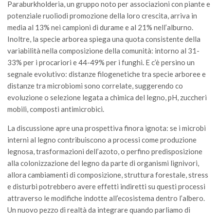
Paraburkholderia, un gruppo noto per associazioni con piante e
potenziale ruoliodi promozione della loro crescita, arriva in
media al 13% nei campioni di durame e al 21% nell’alburno.
Inoltre, la specie arborea spiega una quota consistente della
variabilità nella composizione della comunità: intorno al 31-
33% per i procariori e 44-49% per i funghi. E c’è persino un
segnale evolutivo: distanze filogenetiche tra specie arboree e
distanze tra microbiomi sono correlate, suggerendo co
evoluzione o selezione legata a chimica del legno, pH, zuccheri
mobili, composti antimicrobici.
La discussione apre una prospettiva finora ignota: se i microbi
interni al legno contribuiscono a processi come produzione
legnosa, trasformazioni dell’azoto, o perfino predisposizione
alla colonizzazione del legno da parte di organismi lignivori,
allora cambiamenti di composizione, struttura forestale, stress
e disturbi potrebbero avere effetti indiretti su questi processi
attraverso le modifiche indotte all’ecosistema dentro l’albero.
Un nuovo pezzo di realtà da integrare quando parliamo di