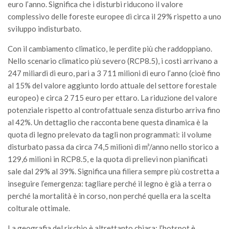
euro l’anno. Significa che i disturbi riducono il valore
complessivo delle foreste europee di circa il 29% rispetto a uno
sviluppo indisturbato.
Con il cambiamento climatico, le perdite più che raddoppiano.
Nello scenario climatico più severo (RCP8.5), i costi arrivano a
247 miliardi di euro, pari a 3 711 milioni di euro l’anno (cioè fino
al 15% del valore aggiunto lordo attuale del settore forestale
europeo) e circa 2 715 euro per ettaro. La riduzione del valore
potenziale rispetto al controfattuale senza disturbo arriva fino
al 42%. Un dettaglio che racconta bene questa dinamica è la
quota di legno prelevato da tagli non programmati: il volume
disturbato passa da circa 74,5 milioni di m³/anno nello storico a
129,6 milioni in RCP8.5, e la quota di prelievi non pianificati
sale dal 29% al 39%. Significa una filiera sempre più costretta a
inseguire l’emergenza: tagliare perché il legno è già a terra o
perché la mortalità è in corso, non perché quella era la scelta
colturale ottimale.
La geografia del rischio è altrettanto chiara: l’hotspot è