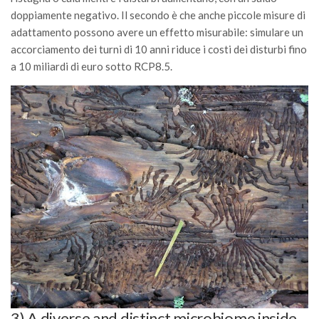
doppiamente negativo. Il secondo è che anche piccole misure di
adattamento possono avere un effetto misurabile: simulare un
accorciamento dei turni di 10 anni riduce i costi dei disturbi fino
a 10 miliardi di euro sotto RCP8.5.
3) A diverse and distinct microbiome inside