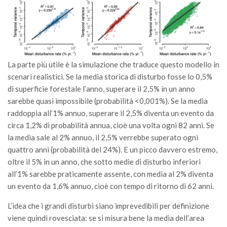
II Congresso (Bologna 1999)
I Congresso (Padova 1997)
Redazione
Pagina Principale
La parte più utile è la simulazione che traduce questo modello in
scenari realistici. Se la media storica di disturbo fosse lo 0,5%
Editoriali
di superficie forestale l’anno, superare il 2,5% in un anno
Pillole di Scienze Forestali
sarebbe quasi impossibile (probabilità <0,001%). Se la media
raddoppia all’1% annuo, superare il 2,5% diventa un evento da
Highlights
circa 1,2% di probabilità annua, cioè una volta ogni 82 anni. Se
#FOCUSINCENDI
la media sale al 2% annuo, il 2,5% verrebbe superato ogni
Cartella Stampa
quattro anni (probabilità del 24%). E un picco davvero estremo,
oltre il 5% in un anno, che sotto medie di disturbo inferiori
Comunicati
all’1% sarebbe praticamente assente, con media al 2% diventa
Infografiche
un evento da 1,6% annuo, cioè con tempo di ritorno di 62 anni.
Video
L’idea che i grandi disturbi siano imprevedibili per definizione
PDF
viene quindi rovesciata: se si misura bene la media dell’area