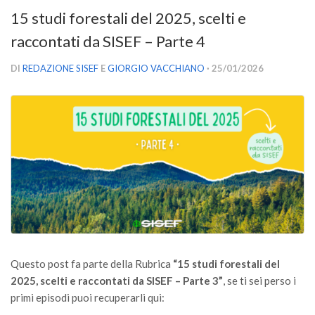
Versamento Quote di Iscrizione
15 studi forestali del 2025, scelti e
Gruppi di Lavoro
raccontati da SISEF – Parte 4
Lista dei Gruppi di Lavoro SISEF
DI
REDAZIONE SISEF
E
GIORGIO VACCHIANO
· 25/01/2026
GdL Inquinamento e Foreste
GdL Terpeni in Ecologia
GdL Biodiversità Forestale
GdL Arboricoltura da Legno e Agroselvicoltura
GdL Modellistica Forestale
GdL Selvicoltura
GdL Ecologia del Suolo
GdL Pianificazione Forestale
Questo post fa parte della Rubrica
“15 studi forestali del
GdL Geomatica Forestale
2025, scelti e raccontati da SISEF – Parte 3”
, se ti sei perso i
GdL Filiera del legno
primi episodi puoi recuperarli qui: