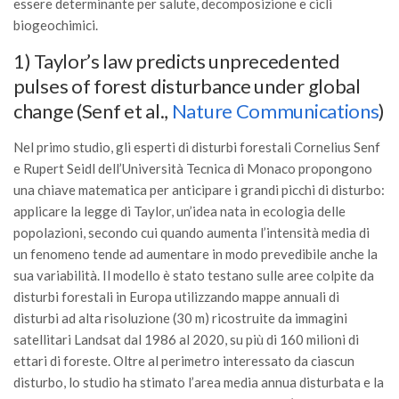
essere determinante per salute, decomposizione e cicli
Call for Proposals
biogeochimici.
Comunicati
1) Taylor’s law predicts unprecedented
Congressi
pulses of forest disturbance under global
Convegni
change (Senf et al.,
Nature Communications
)
Corsi di Aggiornamento
Nel primo studio, gli esperti di disturbi forestali Cornelius Senf
Corsi di Specializzazione
e Rupert Seidl dell’Università Tecnica di Monaco propongono
una chiave matematica per anticipare i grandi picchi di disturbo:
Giornate di Studio
applicare la legge di Taylor, un’idea nata in ecologia delle
Opportunità di Lavoro
popolazioni, secondo cui quando aumenta l’intensità media di
Rassegne
un fenomeno tende ad aumentare in modo prevedibile anche la
sua variabilità. Il modello è stato testano sulle aree colpite da
Reports
disturbi forestali in Europa utilizzando mappe annuali di
Simposii
disturbi ad alta risoluzione (30 m) ricostruite da immagini
satellitari Landsat dal 1986 al 2020, su più di 160 milioni di
Congressi
ettari di foreste. Oltre al perimetro interessato da ciascun
Pagina Congressi
disturbo, lo studio ha stimato l’area media annua disturbata e la