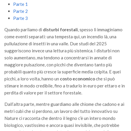
GdL Gestione Incendi Boschivi
Parte 1
GdL Verde Urbano
Parte 2
Parte 3
GdL Comunicazione Forestale
GdL Foreste, Mitigazione, Adattamento
Quando parliamo di
disturbi forestali
, spesso li immaginiamo
come eventi separati: una tempesta qui, un incendio là, una
GdL Infrastrutture, Risorse, Innovazione
pullulazione di insetti in una valle. Due studi del 2025
GdL Boschi Vetusti
suggeriscono invece una lettura più sistemica. I disturbi non
solo aumentano, ma tendono a concentrarsi in annate di
GdL “TreeTalkers”
maggiore pulsazione, con picchi che diventano tanto più
GdL Boschi Cedui
probabili quanto più cresce la superficie media colpita. E quei
News
picchi, a loro volta, hanno un
costo economico
che si può
stimare in modo credibile, fino a tradurlo in euro per ettaro e in
Post Recenti
perdita di valore per il settore forestale.
Ricevi la SISEF Newsletter
Dall’altra parte, mentre guardiamo alle chiome che cadono e ai
Avvisi
metri cubi che si perdono, un lavoro del tutto innovativo su
Borse di Studio
Nature ci racconta che dentro il legno c’è un intero mondo
biologico, vastissimo e ancora quasi invisibile, che potrebbe
Call for Papers