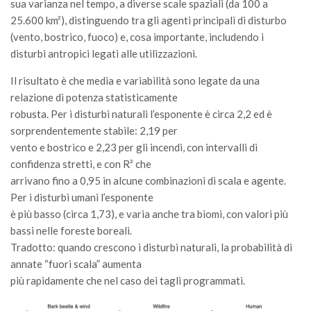
sua varianza nel tempo, a diverse scale spaziali (da 100 a
Premi SISEF
25.600 km²), distinguendo tra gli agenti principali di disturbo
XV Congresso (Sassari 2026)
(vento, bostrico, fuoco) e, cosa importante, includendo i
XIV Congresso (Padova 2024)
disturbi antropici legati alle utilizzazioni.
XIII Congresso (Orvieto 2022)
Il risultato è che media e variabilità sono legate da una
XII Congresso (Palermo 2019)
relazione di potenza statisticamente
robusta. Per i disturbi naturali l’esponente è circa 2,2 ed è
XI Congresso (Roma 2017)
sorprendentemente stabile: 2,19 per
X Congresso (Firenze 2015)
vento e bostrico e 2,23 per gli incendi, con intervalli di
confidenza stretti, e con R² che
IX Congresso (Bolzano 2013)
arrivano fino a 0,95 in alcune combinazioni di scala e agente.
VIII Congresso (Rende 2011)
Per i disturbi umani l’esponente
VII Congresso (Isernia 2009)
è più basso (circa 1,73), e varia anche tra biomi, con valori più
bassi nelle foreste boreali.
VI Congresso (Arezzo 2007)
Tradotto: quando crescono i disturbi naturali, la probabilità di
V Congresso (Torino 2003)
annate “fuori scala” aumenta
IV Congresso (Potenza 2003)
più rapidamente che nel caso dei tagli programmati.
III Congresso (Viterbo 2001)