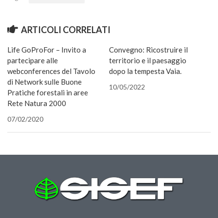
nuova
una
una
in
in
una
nuova
via
finestra)
nuova
nuova
una
una
nuova
finestra)
e-
finestra)
finestra)
nuova
nuova
finestra)
mail
finestra)
finestra)
(Si
ARTICOLI CORRELATI
apre
in
una
Life GoProFor – Invito a
Convegno: Ricostruire il
nuova
finestra
partecipare alle
territorio e il paesaggio
webconferences del Tavolo
dopo la tempesta Vaia.
di Network sulle Buone
10/05/2022
Pratiche forestali in aree
Rete Natura 2000
07/02/2020