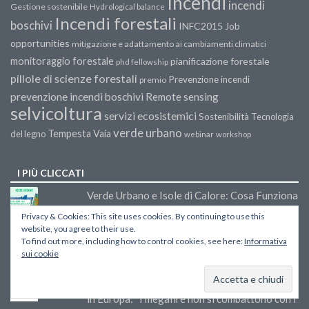
Incendi
incendi
Gestione sostenibile
Hydrological balance
Incendi forestali
boschivi
INFC2015
Job
opportunities
mitigazione e adattamento ai cambiamenti climatici
monitoraggio forestale
pianificazione forestale
phd fellowship
pillole di scienze forestali
Prevenzione incendi
premio
prevenzione incendi boschivi
Remote sensing
selvicoltura
servizi ecosistemici
Sostenibilità
Tecnologia
verde urbano
Tempesta Vaia
del legno
webinar
workshop
I PIÙ CLICCATI
Verde Urbano e Isole di Calore: Cosa Funziona
Davvero per Raffrescare le Città
Privacy & Cookies: This site uses cookies. By continuing to use this
website, you agree to their use.
California in fiamme. Storia di un fuoco fuori
To find out more, including how to control cookies, see here:
Informativa
sui cookie
scala
PEFC Italia, CNR e SISEF sugli incendi estremi
in Europa: “I megafire non si combattono con i