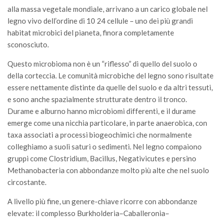
alla massa vegetale mondiale, arrivano a un carico globale nel
legno vivo dell’ordine di 10 24 cellule – uno dei più grandi
habitat microbici del pianeta, finora completamente
sconosciuto.
Questo microbioma non è un “riflesso” di quello del suolo o
della corteccia. Le comunità microbiche del legno sono risultate
essere nettamente distinte da quelle del suolo e da altri tessuti,
e sono anche spazialmente strutturate dentro il tronco.
Durame e alburno hanno microbiomi differenti, e il durame
emerge come una nicchia particolare, in parte anaerobica, con
taxa associati a processi biogeochimici che normalmente
colleghiamo a suoli saturi o sedimenti. Nel legno compaiono
gruppi come Clostridium, Bacillus, Negativicutes e persino
Methanobacteria con abbondanze molto più alte che nel suolo
circostante.
A livello più fine, un genere-chiave ricorre con abbondanze
elevate: il complesso Burkholderia–Caballeronia–