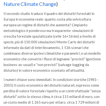
Nature Climate Change
)
Il secondo studio traduce il quadro dei disturbi forestaki in
Europa in economia reale: quanto costa alla selvicoltura
europea un regime di disturbi che aumenta? L’impianto
metodologico è ponderoso ma trasparente: simulazioni di
crescita forestale spazializzate (celle 16×16 km) a livello di
specie, più di 150 000 simulazioni Monte Carlo dei disturbi
informate da dati di telerilevamento, 1 536 scenari che
combinano diverse ipotesi climatiche e parametri, e un modello
economico che converte i flussi di legname “previsti” (gestione
business-as-usual) e “non previsti” (salvage logging da
disturbo) in valore economico scontato all’attualità.
I numeri chiave sono immediati. In condizioni storiche (1981–
2005) il costo economico dei disturbi naturali, espresso come
perdita di valore forestale rispetto a un controfattuale “senza
disturbi” sotto lo stesso clima, è circa 115 miliardi di euro, con
un costo medio di 1 265 euro per ettaro. circa 1 729 milioni di