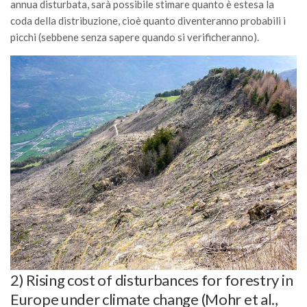
annua disturbata, sarà possibile stimare quanto è estesa la
SISEF Notebook (Rassegna Stampa)
coda della distribuzione, cioè quanto diventeranno probabili i
SISEF Eventi
picchi (sebbene senza sapere quando si verificheranno).
SISEF@Facebook
@SISEF Tweets
@ForestTweeting
SISEF Publishing
Redazione SISEF.ORG
Credits
2) Rising cost of disturbances for forestry in
Europe under climate change (Mohr et al.,