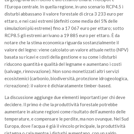
l’Europa centrale. In quella regione, in uno scenario RCP4.5 i
disturbi abbassano il valore forestale di circa 3 233 euro per
ettaro, e nei casi estremi (definiti come media del 5% delle
simulazioni più estreme) fino a 17 067 euro per ettaro; sotto
RCP8.5 gli estremi arrivano a 19 885 euro per ettaro. È da
notare che la stima economica riguarda sostanzialmente il
valore del legno: viene calcolato un valore attuale netto (NPV)
basata su ricavi e costi della gestione e su come i disturbi
riducono quantità e qualità del legname e aumentano i costi
(salvage, rinnovazione). Non sono monetizzati altri servizi
ecosistemici (carbonio, biodiversità, protezione idrogeologica,
ricreazione): il valore è dichiaratamente timber-based.
La discussione aggiunge due elementi importanti per chi deve
decidere. Il primo è che la produttività forestale potrebbe
aumentare in alcune regioni come risultato dell’aumento delle
temperature, e compensare le perdite, ma non ovunque. Nel Sud
Europa, dove l’acqua è già il vincolo principale, la produttività
ristagna o cala mentre i disturbi aumentano, con un saldo