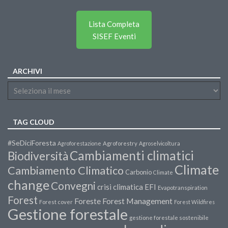
Lista Completa
SISEF Eventi
ARCHIVI
TAG CLOUD
#SeDiciForesta
Agroforestazione
Agroforestry
Agroselvicoltura
Cambiamenti climatici
Biodiversità
Climate
Cambiamento Climatico
Carbonio
Climate
change
Convegni
crisi climatica
EFI
Evapotranspiration
Forest
Forest Management
Foreste
Forest cover
Forest Wildfires
Gestione forestale
gestione forestale sostenibile