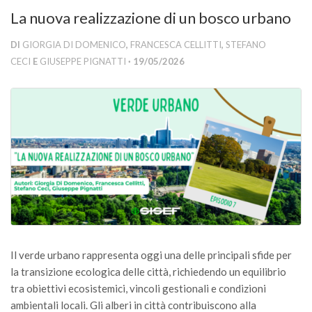
Versamento Quote di Iscrizione
La nuova realizzazione di un bosco urbano
Gruppi di Lavoro
DI
GIORGIA DI DOMENICO
,
FRANCESCA CELLITTI
,
STEFANO
Lista dei Gruppi di Lavoro SISEF
CECI
E
GIUSEPPE PIGNATTI
· 19/05/2026
GdL Inquinamento e Foreste
GdL Terpeni in Ecologia
GdL Biodiversità Forestale
GdL Arboricoltura da Legno e Agroselvicoltura
GdL Modellistica Forestale
GdL Selvicoltura
GdL Ecologia del Suolo
GdL Pianificazione Forestale
Il verde urbano rappresenta oggi una delle principali sfide per
GdL Geomatica Forestale
la transizione ecologica delle città, richiedendo un equilibrio
tra obiettivi ecosistemici, vincoli gestionali e condizioni
GdL Filiera del legno
ambientali locali. Gli alberi in città contribuiscono alla