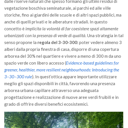
dalle riserve naturali che spesso formano gli ultimi residui di
Call for Proposals
vegetazione boschiva seminaturale, ai parchi ed alle ville
storiche, fino ai giardini delle scuole e di altri spazi pubblici, ma
Comunicati
anche di quelli privati e le alberature stradali. In questo
Congressi
concetto è
implicita la volontà di far coesistere spazi altamente
Convegni
urbanizzati con la presenza di verde di qualità.
Una strategia in tal
senso propone la
regola del 3-30-300:
poter vedere almeno 3
Corsi di Aggiornamento
alberi dalla propria finestra di casa, disporre di una copertura
Corsi di Specializzazione
arborea del 30% nel quartiere e vivere a meno di 300 m da uno
Giornate di Studio
spazio verde con libero accesso (
Evidence-based guidelines for
greener, healthier, more resilient neighbourhoods: Introducing the
Opportunità di Lavoro
3–30–300 rule
). In quest’ottica appare importante utilizzare
Rassegne
meglio gli spazi disponibili in città, favorendo una presenza
arborea urbana capillare attraverso una adeguata
Reports
progettazione e realizzazione di nuove aree verdi fruibili e in
Simposii
grado di offrire diversi benefici ecosistemici.
Congressi
Pagina Congressi