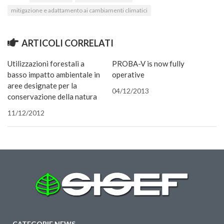
nuova
una
una
in
in
una
nuova
via
mitigazione e adattamento ai cambiamenti climatici
finestra)
nuova
nuova
una
una
nuova
finestra)
e-
finestra)
finestra)
nuova
nuova
finestra)
mail
finestra)
finestra)
(Si
apre
in
ARTICOLI CORRELATI
una
nuova
finestra
Utilizzazioni forestali a
PROBA-V is now fully
basso impatto ambientale in
operative
aree designate per la
04/12/2013
conservazione della natura
11/12/2012
CATEGORIE NEWS