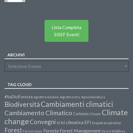
Lista Completa
SISEF Eventi
ARCHIVI
TAG CLOUD
#SeDiciForesta
Agroforestazione
Agroforestry
Agroselvicoltura
Cambiamenti climatici
Biodiversità
Climate
Cambiamento Climatico
Carbonio
Climate
change
Convegni
crisi climatica
EFI
Evapotranspiration
Forest
Forest Management
Foreste
Forest cover
Forest Wildfires