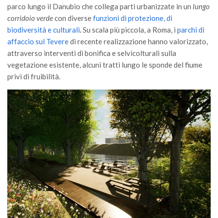
parco lungo il Danubio che collega parti urbanizzate in un
lungo
II Congresso (Bologna 1999)
corridoio verde
con diverse
funzioni di protezione, di
I Congresso (Padova 1997)
biodiversità e culturali
.
Su scala più piccola, a Roma, i
parchi di
affaccio sul Tevere
di recente realizzazione hanno valorizzato,
Redazione
attraverso interventi di bonifica e selvicolturali sulla
Pagina Principale
vegetazione esistente, alcuni tratti lungo le sponde del fiume
privi di fruibilità.
Editoriali
Pillole di Scienze Forestali
Highlights
#FOCUSINCENDI
Cartella Stampa
Comunicati
Infografiche
Video
PDF