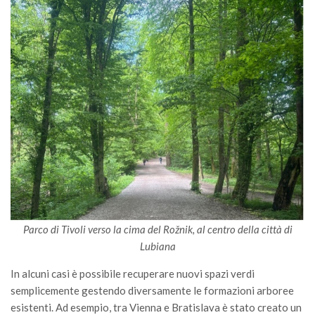
Premi SISEF
XV Congresso (Sassari 2026)
XIV Congresso (Padova 2024)
XIII Congresso (Orvieto 2022)
XII Congresso (Palermo 2019)
XI Congresso (Roma 2017)
X Congresso (Firenze 2015)
IX Congresso (Bolzano 2013)
VIII Congresso (Rende 2011)
VII Congresso (Isernia 2009)
Parco di Tivoli verso la cima del Rožnik, al centro della città di
VI Congresso (Arezzo 2007)
Lubiana
V Congresso (Torino 2003)
In alcuni casi è possibile recuperare nuovi spazi verdi
IV Congresso (Potenza 2003)
semplicemente gestendo diversamente le formazioni arboree
III Congresso (Viterbo 2001)
esistenti. Ad esempio, tra Vienna e Bratislava è stato creato un