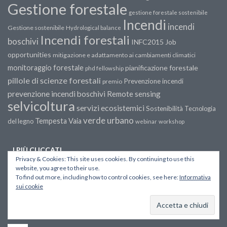
Gestione forestale
gestione forestale sostenibile
Incendi
incendi
Gestione sostenibile
Hydrological balance
Incendi forestali
boschivi
INFC2015
Job
opportunities
mitigazione e adattamento ai cambiamenti climatici
monitoraggio forestale
pianificazione forestale
phd fellowship
pillole di scienze forestali
Prevenzione incendi
premio
prevenzione incendi boschivi
Remote sensing
selvicoltura
servizi ecosistemici
Sostenibilità
Tecnologia
verde urbano
Tempesta Vaia
del legno
webinar
workshop
I PIÙ CLICCATI
Privacy & Cookies: This site uses cookies. By continuing to use this
Verde Urbano e Isole di Calore: Cosa Funziona
website, you agree to their use.
To find out more, including how to control cookies, see here:
Informativa
Davvero per Raffrescare le Città
sui cookie
California in fiamme. Storia di un fuoco fuori
scala