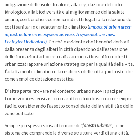
GdL Gestione Incendi Boschivi
mitigazione delle isole di calore, alla regolazione del ciclo
GdL Verde Urbano
idrologico, alla biodiversità e al miglioramento della salute
umana, con benefici economici indiretti legati alla riduzione dei
GdL Comunicazione Forestale
costi sanitari e di adattamento climatico (
Impact of urban green
GdL Foreste, Mitigazione, Adattamento
infrastructure on ecosystem services: A systematic review.
GdL Infrastrutture, Risorse, Innovazione
Ecological Indicators)
. Poiché è evidente che i benefici derivati
dalla presenza degli alberi in città dipendono dall’estensione
GdL Boschi Vetusti
delle formazioni arboree, realizzare nuovi boschi in contesti
GdL “TreeTalkers”
urbanizzati appare un’azione strategica per la qualità della vita,
l’adattamento climatico e la resilienza delle città, piuttosto che
GdL Boschi Cedui
come semplice dotazione estetica.
News
D’altra parte, trovare nel contesto urbano nuovi spazi per
Post Recenti
formazioni estensive
con i caratteri di un bosco non è sempre
Ricevi la SISEF Newsletter
facile, considerando l’assetto consolidato della viabilità e delle
zone edificate.
Avvisi
Borse di Studio
Sempre più spesso si usa il termine di “
foresta urbana
”, come
sistema che comprende le diverse strutture verdi di una città,
Call for Papers