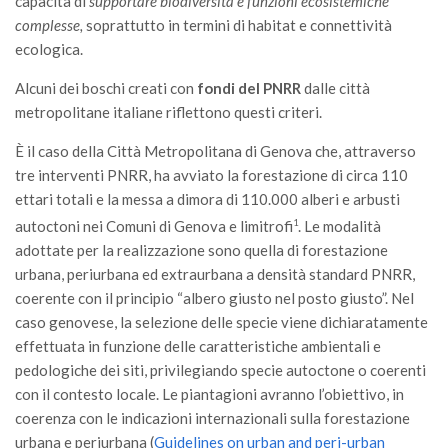
capacità di
supportare biodiversità e funzioni ecosistemiche
complesse,
soprattutto in termini di habitat e connettività
ecologica.
Alcuni dei boschi creati con
fondi del PNRR
dalle città
metropolitane italiane riflettono questi criteri.
È il caso della Città Metropolitana di Genova che, attraverso
tre interventi PNRR, ha avviato la forestazione di circa 110
ettari totali e la messa a dimora di 110.000 alberi e arbusti
autoctoni nei Comuni di Genova e limitrofi
1
. Le modalità
adottate per la realizzazione sono quella di forestazione
urbana, periurbana ed extraurbana a densità standard PNRR,
coerente con il principio “albero giusto nel posto giusto”. Nel
caso genovese, la selezione delle specie viene dichiaratamente
effettuata in funzione delle caratteristiche ambientali e
pedologiche dei siti, privilegiando specie autoctone o coerenti
con il contesto locale. Le piantagioni avranno l’obiettivo, in
coerenza con le indicazioni internazionali sulla forestazione
urbana e periurbana (
Guidelines on urban and peri-urban