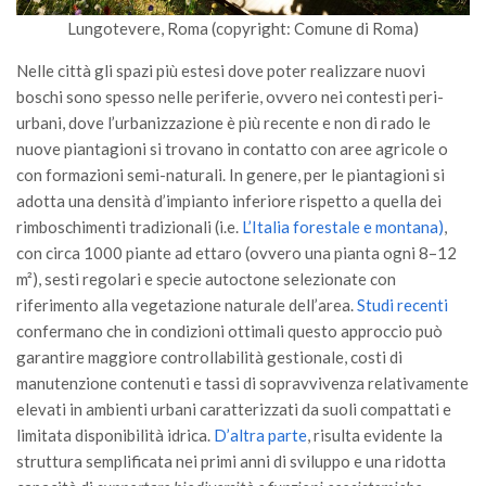
SISEF Notebook (Rassegna Stampa)
Lungotevere, Roma (copyright: Comune di Roma)
SISEF Eventi
Nelle città gli spazi più estesi dove poter realizzare nuovi
SISEF@Facebook
boschi sono spesso nelle periferie, ovvero nei contesti peri-
@SISEF Tweets
urbani, dove l’urbanizzazione è più recente e non di rado le
nuove piantagioni si trovano in contatto con aree agricole o
@ForestTweeting
con formazioni semi-naturali. In genere, per le piantagioni si
SISEF Publishing
adotta una densità d’impianto inferiore rispetto a quella dei
Redazione SISEF.ORG
rimboschimenti tradizionali (i.e.
L’Italia forestale e montana)
,
con circa 1000 piante ad ettaro (ovvero una pianta ogni 8–12
Credits
m²), sesti regolari e specie autoctone selezionate con
riferimento alla vegetazione naturale dell’area.
Studi recenti
confermano che in condizioni ottimali questo approccio può
garantire maggiore controllabilità gestionale, costi di
manutenzione contenuti e tassi di sopravvivenza relativamente
elevati in ambienti urbani caratterizzati da suoli compattati e
limitata disponibilità idrica.
D’altra parte
, risulta evidente la
struttura semplificata nei primi anni di sviluppo e una ridotta