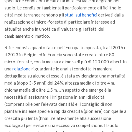
specifiche condizioni locali di aridità estiva e di degrado del
suolo. Le condizioni ambientali particolarmente difficili nelle
città mediterranee rendono gli
studi sui benefici
derivati dalla
realizzazione di micro-foreste di particolare interesse ad
attualità anche in un’ottica di valutare gli effetti del
cambiamento climatico.
Riferendosi a quanto fatto nell’Europa temperata, tra il 2016 e
il 2023 in Belgio ed in Francia sono state create oltre 80
micro-foreste, con la messa a dimora di più di 120.000 alberi. In
una
relazione
riguardante le analisi condotte in maniera
dettagliata su alcune di esse, è stata evidenziata una mortalità
media (dopo 3-5 anni) del 24%, altezza media di oltre 4 m,
chioma media di oltre 1,5 m. Un aspetto che emerge è la
necessità di assicurare l’irrigazione in anni di siccità
(comprensibile per l’elevata densità) e il consiglio di non
piantare insieme specie a rapida crescita (pioniere) con quelle a
crescita più lenta (finali, relativamente alla successione
ecologica) per evitare una eccessiva competizione. Il suolo