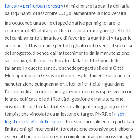
forestry peri-urban forestry
) di migliorare la qualità dell’aria
da inquinanti, di assorbire CO
, di aumentare la biodiversità
2
introducendo una serie di specie native per migliorare le
condizioni dell’habitat per flora e fauna, di mitigare gli effetti
del cambiamento climatico e di favorire la qualità di vita per le
persone. Tuttavia, come per tutti gli altri interventi, il successo
del progetto, dipende dall’attecchimento dalla manutenzione
successiva, dalle cure colturali e dalla sostituzione delle
fallanze. In questo senso, le schede progettuali della Città
Metropolitana di Genova indicano esplicitamente un piano di
manutenzione quinquennale
1
. Ulteriori criticità riguardano
l’accessibilità, la ridotta integrazione dei nuovi spazi verdi con
le aree edificate e le difficoltà di gestione e manutenzione
dovute alle particolarità del sito, alle quali si aggiungono le
tempistiche vincolate da milestone e target PNRR e i
rischi
legati alla scelta delle specie
. Per superare, almeno in parte tali
limitazioni, gli interventi di forestazione estensiva potrebbero
essere affiancati da soluzioni complementari più prossime agli