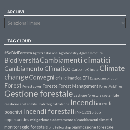
ARCHIVI
TAG CLOUD
#SeDiciForesta
Agroforestazione
Agroforestry
Agroselvicoltura
Cambiamenti climatici
Biodiversità
Climate
Cambiamento Climatico
Carbonio
Climate
change
Convegni
crisi climatica
EFI
Evapotranspiration
Forest
Forest Management
Foreste
Forest cover
Forest Wildfires
Gestione forestale
gestione forestale sostenibile
Incendi
incendi
Gestione sostenibile
Hydrological balance
Incendi forestali
boschivi
INFC2015
Job
opportunities
mitigazione e adattamento ai cambiamenti climatici
monitoraggio forestale
pianificazione forestale
phd fellowship