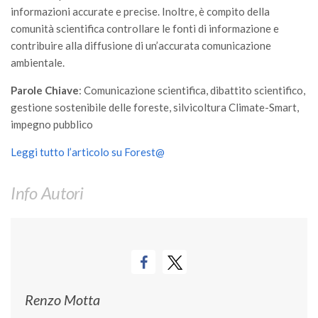
informazioni accurate e precise. Inoltre, è compito della
Call for Proposals
comunità scientifica controllare le fonti di informazione e
Comunicati
contribuire alla diffusione di un’accurata comunicazione
Congressi
ambientale.
Convegni
Parole Chiave
: Comunicazione scientifica, dibattito scientifico,
gestione sostenibile delle foreste, silvicoltura Climate-Smart,
Corsi di Aggiornamento
impegno pubblico
Corsi di Specializzazione
Leggi tutto l’articolo su Forest@
Giornate di Studio
Opportunità di Lavoro
Info Autori
Rassegne
Reports
Simposii
Congressi
Renzo Motta
Pagina Congressi