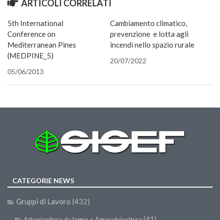
ARTICOLI CORRELATI
finestra
II Congresso (Bologna 1999)
5th International
Cambiamento climatico,
I Congresso (Padova 1997)
Conference on
prevenzione e lotta agli
Redazione
Mediterranean Pines
incendi nello spazio rurale
(MEDPINE_5)
20/07/2022
Pagina Principale
05/06/2013
Editoriali
Pillole di Scienze Forestali
Highlights
#FOCUSINCENDI
Cartella Stampa
Comunicati
Infografiche
CATEGORIE NEWS
Video
Gruppi di Lavoro
(432)
PDF
(41)
Arboricoltura da legno e Agroselvicoltura