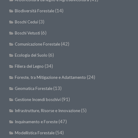
SISEF Notebook (Rassegna Stampa)
(14)
Biodiversità Forestale
SISEF Eventi
(3)
Boschi Cedui
SISEF@Facebook
@SISEF Tweets
(6)
Boschi Vetusti
@ForestTweeting
(42)
Comunicazione Forestale
SISEF Publishing
(6)
Ecologia del Suolo
Redazione SISEF.ORG
(34)
Filiera del Legno
Credits
(24)
Foreste, tra Mitigazione e Adattamento
(13)
Geomatica Forestale
(91)
Gestione Incendi boschivi
(5)
Infrastrutture, Risorse e Innovazione
(47)
Inquinamento e Foreste
(54)
Modellistica Forestale