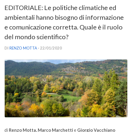
Versamento Quote di Iscrizione
EDITORIALE: Le politiche climatiche ed
Gruppi di Lavoro
ambientali hanno bisogno di informazione
Lista dei Gruppi di Lavoro SISEF
e comunicazione corretta. Quale è il ruolo
GdL Inquinamento e Foreste
del mondo scientifico?
GdL Terpeni in Ecologia
DI
RENZO MOTTA
· 22/01/2020
GdL Biodiversità Forestale
GdL Arboricoltura da Legno e Agroselvicoltura
GdL Modellistica Forestale
GdL Selvicoltura
GdL Ecologia del Suolo
GdL Pianificazione Forestale
GdL Geomatica Forestale
GdL Filiera del legno
di
Renzo Motta, Marco Marchetti
e
Giorgio Vacchiano