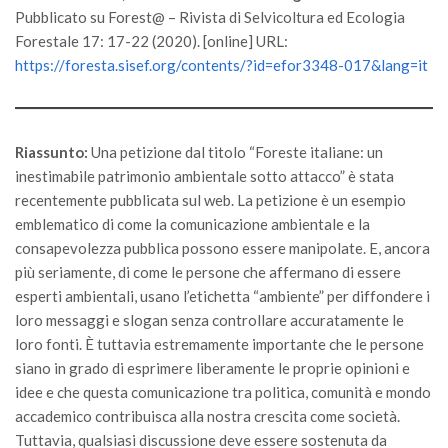
GdL Gestione Incendi Boschivi
Pubblicato su Forest@ – Rivista di Selvicoltura ed Ecologia
GdL Verde Urbano
Forestale 17: 17-22 (2020). [online] URL:
https://foresta.sisef.org/contents/?id=efor3348-017&lang=it
GdL Comunicazione Forestale
GdL Foreste, Mitigazione, Adattamento
GdL Infrastrutture, Risorse, Innovazione
Riassunto:
Una petizione dal titolo “Foreste italiane: un
GdL Boschi Vetusti
inestimabile patrimonio ambientale sotto attacco” è stata
GdL “TreeTalkers”
recentemente pubblicata sul web. La petizione è un esempio
emblematico di come la comunicazione ambientale e la
GdL Boschi Cedui
consapevolezza pubblica possono essere manipolate. E, ancora
News
più seriamente, di come le persone che affermano di essere
esperti ambientali, usano l’etichetta “ambiente” per diffondere i
Post Recenti
loro messaggi e slogan senza controllare accuratamente le
Ricevi la SISEF Newsletter
loro fonti. È tuttavia estremamente importante che le persone
siano in grado di esprimere liberamente le proprie opinioni e
Avvisi
idee e che questa comunicazione tra politica, comunità e mondo
Borse di Studio
accademico contribuisca alla nostra crescita come società.
Call for Papers
Tuttavia, qualsiasi discussione deve essere sostenuta da