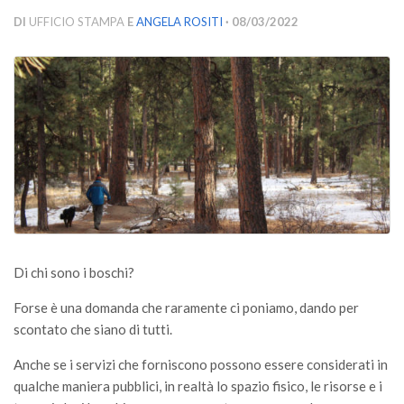
Versamento Quote di Iscrizione
DI
UFFICIO STAMPA
E
ANGELA ROSITI
· 08/03/2022
Gruppi di Lavoro
Lista dei Gruppi di Lavoro SISEF
GdL Inquinamento e Foreste
GdL Terpeni in Ecologia
GdL Biodiversità Forestale
GdL Arboricoltura da Legno e Agroselvicoltura
GdL Modellistica Forestale
GdL Selvicoltura
Di chi sono i boschi?
GdL Ecologia del Suolo
Forse è una domanda che raramente ci poniamo, dando per
GdL Pianificazione Forestale
scontato che siano di tutti.
GdL Geomatica Forestale
Anche se i servizi che forniscono possono essere considerati in
GdL Filiera del legno
qualche maniera pubblici, in realtà lo spazio fisico, le risorse e i