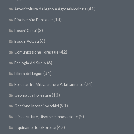
SISEF Notebook (Rassegna Stampa)
(41)
Arboricoltura da legno e Agroselvicoltura
SISEF Eventi
(14)
Biodiversità Forestale
SISEF@Facebook
(3)
Boschi Cedui
@SISEF Tweets
(6)
Boschi Vetusti
@ForestTweeting
SISEF Publishing
(42)
Comunicazione Forestale
Redazione SISEF.ORG
(6)
Ecologia del Suolo
Credits
(34)
Filiera del Legno
(24)
Foreste, tra Mitigazione e Adattamento
(13)
Geomatica Forestale
(91)
Gestione Incendi boschivi
(5)
Infrastrutture, Risorse e Innovazione
(47)
Inquinamento e Foreste