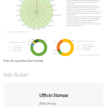
Call for Proposals
Comunicati
Congressi
Convegni
Corsi di Aggiornamento
Corsi di Specializzazione
Giornate di Studio
Opportunità di Lavoro
foto di copertina Zac Farmer
Rassegne
Info Autori
Reports
Simposii
Congressi
Ufficio Stampa
Pagina Congressi
Altri Posts