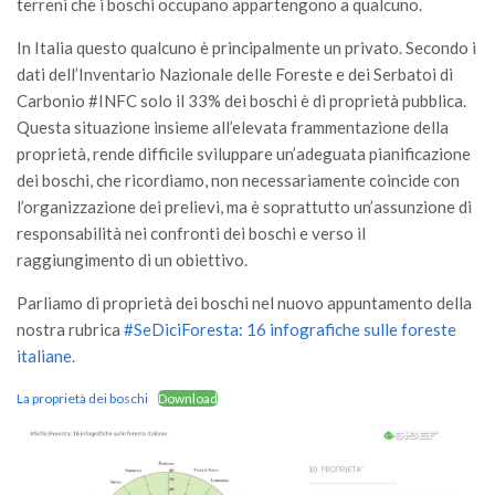
GdL Gestione Incendi Boschivi
terreni che i boschi occupano appartengono a qualcuno.
GdL Verde Urbano
In Italia questo qualcuno è principalmente un privato. Secondo i
dati dell’Inventario Nazionale delle Foreste e dei Serbatoi di
GdL Comunicazione Forestale
Carbonio #INFC solo il 33% dei boschi è di proprietà pubblica.
GdL Foreste, Mitigazione, Adattamento
Questa situazione insieme all’elevata frammentazione della
GdL Infrastrutture, Risorse, Innovazione
proprietà, rende difficile sviluppare un’adeguata pianificazione
dei boschi, che ricordiamo, non necessariamente coincide con
GdL Boschi Vetusti
l’organizzazione dei prelievi, ma è soprattutto un’assunzione di
GdL “TreeTalkers”
responsabilità nei confronti dei boschi e verso il
GdL Boschi Cedui
raggiungimento di un obiettivo.
News
Parliamo di proprietà dei boschi nel nuovo appuntamento della
nostra rubrica
#SeDiciForesta: 16 infografiche sulle foreste
Post Recenti
italiane.
Ricevi la SISEF Newsletter
La proprietà dei boschi
Download
Avvisi
Borse di Studio
Call for Papers