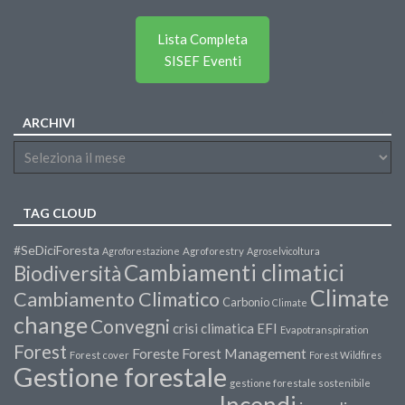
Lista Completa
SISEF Eventi
ARCHIVI
TAG CLOUD
#SeDiciForesta
Agroforestazione
Agroforestry
Agroselvicoltura
Cambiamenti climatici
Biodiversità
Climate
Cambiamento Climatico
Carbonio
Climate
change
Convegni
crisi climatica
EFI
Evapotranspiration
Forest
Forest Management
Foreste
Forest cover
Forest Wildfires
Gestione forestale
gestione forestale sostenibile