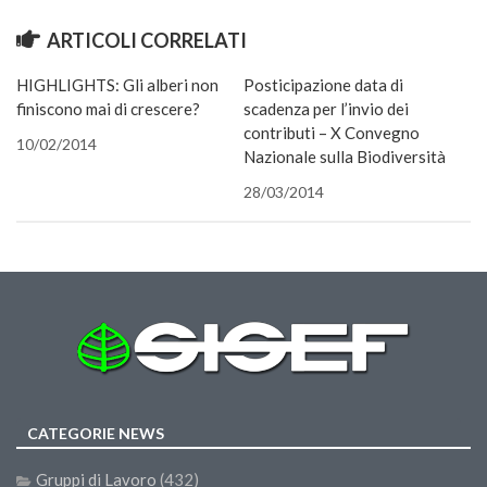
apre
II Congresso (Bologna 1999)
in
ARTICOLI CORRELATI
una
nuova
I Congresso (Padova 1997)
finestra
HIGHLIGHTS: Gli alberi non
Posticipazione data di
Redazione
finiscono mai di crescere?
scadenza per l’invio dei
contributi – X Convegno
Pagina Principale
10/02/2014
Nazionale sulla Biodiversità
Editoriali
28/03/2014
Pillole di Scienze Forestali
Highlights
#FOCUSINCENDI
Cartella Stampa
Comunicati
Infografiche
Video
CATEGORIE NEWS
PDF
Gruppi di Lavoro
(432)