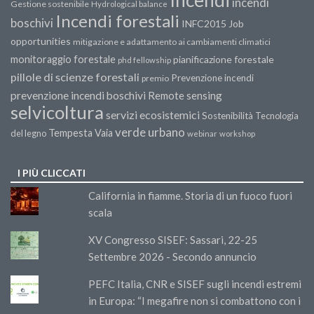
Incendi
incendi
Gestione sostenibile
Hydrological balance
Incendi forestali
boschivi
INFC2015
Job
opportunities
mitigazione e adattamento ai cambiamenti climatici
monitoraggio forestale
pianificazione forestale
phd fellowship
pillole di scienze forestali
Prevenzione incendi
premio
prevenzione incendi boschivi
Remote sensing
selvicoltura
servizi ecosistemici
Sostenibilità
Tecnologia
verde urbano
Tempesta Vaia
del legno
webinar
workshop
I PIÙ CLICCATI
California in fiamme. Storia di un fuoco fuori
scala
XV Congresso SISEF: Sassari, 22-25
Settembre 2026 - Secondo annuncio
PEFC Italia, CNR e SISEF sugli incendi estremi
in Europa: “I megafire non si combattono con i