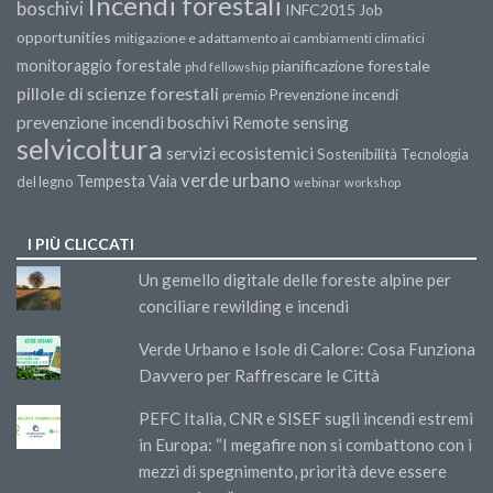
Incendi forestali
boschivi
INFC2015
Job
opportunities
mitigazione e adattamento ai cambiamenti climatici
monitoraggio forestale
pianificazione forestale
phd fellowship
pillole di scienze forestali
Prevenzione incendi
premio
prevenzione incendi boschivi
Remote sensing
selvicoltura
servizi ecosistemici
Sostenibilità
Tecnologia
verde urbano
Tempesta Vaia
del legno
webinar
workshop
I PIÙ CLICCATI
Un gemello digitale delle foreste alpine per
conciliare rewilding e incendi
Verde Urbano e Isole di Calore: Cosa Funziona
Davvero per Raffrescare le Città
PEFC Italia, CNR e SISEF sugli incendi estremi
in Europa: “I megafire non si combattono con i
mezzi di spegnimento, priorità deve essere