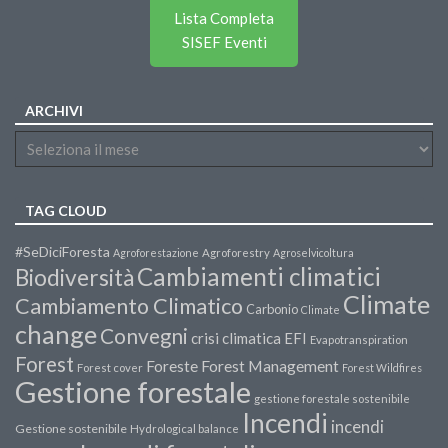
Lista Completa
SISEF Eventi
ARCHIVI
TAG CLOUD
#SeDiciForesta
Agroforestazione
Agroforestry
Agroselvicoltura
Cambiamenti climatici
Biodiversità
Climate
Cambiamento Climatico
Carbonio
Climate
change
Convegni
crisi climatica
EFI
Evapotranspiration
Forest
Forest Management
Foreste
Forest cover
Forest Wildfires
Gestione forestale
gestione forestale sostenibile
Incendi
incendi
Gestione sostenibile
Hydrological balance