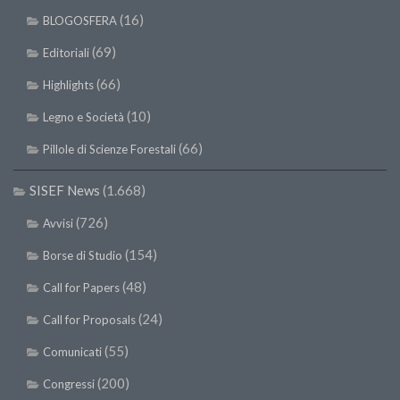
SISEF Notebook (Rassegna Stampa)
(16)
BLOGOSFERA
SISEF Eventi
(69)
Editoriali
SISEF@Facebook
(66)
Highlights
@SISEF Tweets
(10)
Legno e Società
@ForestTweeting
(66)
Pillole di Scienze Forestali
SISEF Publishing
Redazione SISEF.ORG
SISEF News
(1.668)
Credits
(726)
Avvisi
(154)
Borse di Studio
(48)
Call for Papers
(24)
Call for Proposals
(55)
Comunicati
(200)
Congressi