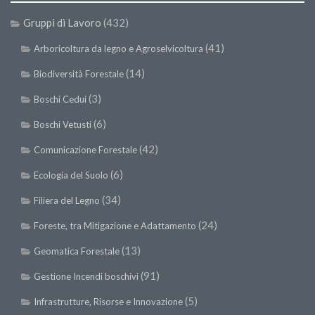
Premi SISEF
Gruppi di Lavoro
(432)
XV Congresso (Sassari 2026)
(41)
Arboricoltura da legno e Agroselvicoltura
XIV Congresso (Padova 2024)
(14)
XIII Congresso (Orvieto 2022)
Biodiversità Forestale
XII Congresso (Palermo 2019)
(3)
Boschi Cedui
XI Congresso (Roma 2017)
(6)
Boschi Vetusti
X Congresso (Firenze 2015)
(42)
Comunicazione Forestale
IX Congresso (Bolzano 2013)
(6)
Ecologia del Suolo
VIII Congresso (Rende 2011)
(34)
Filiera del Legno
VII Congresso (Isernia 2009)
(24)
Foreste, tra Mitigazione e Adattamento
VI Congresso (Arezzo 2007)
(13)
Geomatica Forestale
V Congresso (Torino 2003)
(91)
Gestione Incendi boschivi
IV Congresso (Potenza 2003)
(5)
Infrastrutture, Risorse e Innovazione
III Congresso (Viterbo 2001)