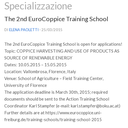
Specializzazione
Versamento Quote di Iscrizione
Gruppi di Lavoro
The 2nd EuroCoppice Training School
Lista dei Gruppi di Lavoro SISEF
DI
ELENA PAOLETTI
· 25/03/2015
GdL Inquinamento e Foreste
GdL Terpeni in Ecologia
The 2nd EuroCoppice Training School is open for applications!
Topic: COPPICE HARVESTING AND USE OF PRODUCTS AS
GdL Biodiversità Forestale
SOURCE OF RENEWABLE ENERGY
GdL Arboricoltura da Legno e Agroselvicoltura
Dates: 10.05.2015 – 15.05.2015
Location: Vallombrosa, Florence, Italy
GdL Modellistica Forestale
Venue: School of Agriculture – Field Training Center,
GdL Selvicoltura
University of Florence
GdL Ecologia del Suolo
The application deadline is March 30th, 2015; required
documents should be sent to the Action Training School
GdL Pianificazione Forestale
Coordinator Karl Stampfer (e-mail: karl.stampfer@boku.ac.at)
GdL Geomatica Forestale
Further details are at https://www.eurocoppice.uni-
GdL Filiera del legno
freiburg.de/training-schools/training-school-2015