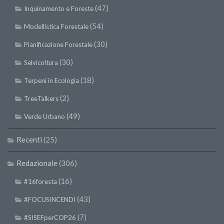
(47)
Inquinamento e Foreste
II Congresso (Bologna 1999)
(54)
I Congresso (Padova 1997)
Modellistica Forestale
Redazione
(30)
Pianificazione Forestale
Pagina Principale
(30)
Selvicoltura
Editoriali
(18)
Terpeni in Ecologia
Pillole di Scienze Forestali
(2)
TreeTalkers
Highlights
(49)
Verde Urbano
#FOCUSINCENDI
Recenti
(25)
Cartella Stampa
Comunicati
Redazionale
(306)
Infografiche
(16)
#16foresta
Video
(43)
#FOCUSINCENDI
PDF
(7)
#SISEFperCOP26