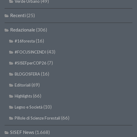
(49)
Verde Urbano
SISEF Notebook (Rassegna Stampa)
SISEF Eventi
Recenti
(25)
SISEF@Facebook
Redazionale
(306)
@SISEF Tweets
(16)
#16foresta
@ForestTweeting
(43)
#FOCUSINCENDI
SISEF Publishing
Redazione SISEF.ORG
(7)
#SISEFperCOP26
Credits
(16)
BLOGOSFERA
(69)
Editoriali
(66)
Highlights
(10)
Legno e Società
(66)
Pillole di Scienze Forestali
SISEF News
(1.668)