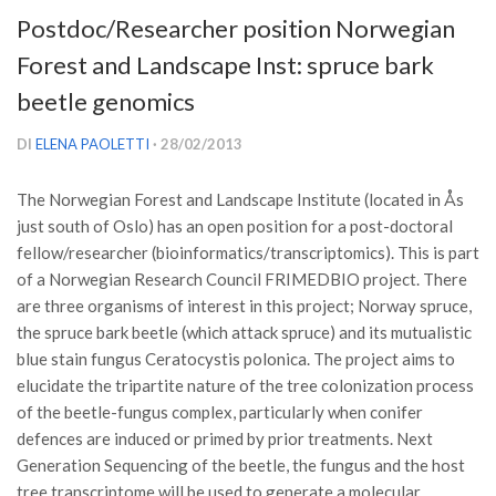
Versamento Quote di Iscrizione
Postdoc/Researcher position Norwegian
Gruppi di Lavoro
Forest and Landscape Inst: spruce bark
Lista dei Gruppi di Lavoro SISEF
beetle genomics
GdL Inquinamento e Foreste
DI
ELENA PAOLETTI
· 28/02/2013
GdL Terpeni in Ecologia
The Norwegian Forest and Landscape Institute (located in Ås
GdL Biodiversità Forestale
just south of Oslo) has an open position for a post-doctoral
GdL Arboricoltura da Legno e Agroselvicoltura
fellow/researcher (bioinformatics/transcriptomics). This is part
GdL Modellistica Forestale
of a Norwegian Research Council FRIMEDBIO project. There
are three organisms of interest in this project; Norway spruce,
GdL Selvicoltura
the spruce bark beetle (which attack spruce) and its mutualistic
GdL Ecologia del Suolo
blue stain fungus
Ceratocystis polonica
. The project aims to
elucidate the tripartite nature of the tree colonization process
GdL Pianificazione Forestale
of the beetle-fungus complex, particularly when conifer
GdL Geomatica Forestale
defences are induced or primed by prior treatments. Next
GdL Filiera del legno
Generation Sequencing of the beetle, the fungus and the host
tree transcriptome will be used to generate a molecular