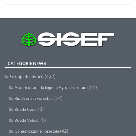
Premi SISEF
XV Congresso (Sassari 2026)
XIV Congresso (Padova 2024)
XIII Congresso (Orvieto 2022)
XII Congresso (Palermo 2019)
XI Congresso (Roma 2017)
X Congresso (Firenze 2015)
CATEGORIE NEWS
IX Congresso (Bolzano 2013)
Gruppi di Lavoro
(432)
VIII Congresso (Rende 2011)
(41)
Arboricoltura da legno e Agroselvicoltura
VII Congresso (Isernia 2009)
(14)
Biodiversità Forestale
VI Congresso (Arezzo 2007)
(3)
Boschi Cedui
V Congresso (Torino 2003)
(6)
Boschi Vetusti
IV Congresso (Potenza 2003)
(42)
Comunicazione Forestale
III Congresso (Viterbo 2001)