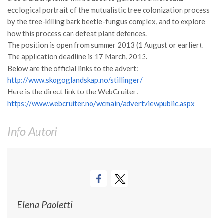
GdL Gestione Incendi Boschivi
ecological portrait of the mutualistic tree colonization process
GdL Verde Urbano
by the tree-killing bark beetle-fungus complex, and to explore
GdL Comunicazione Forestale
how this process can defeat plant defences.
The position is open from summer 2013 (1 August or earlier).
GdL Foreste, Mitigazione, Adattamento
The application deadline is 17 March, 2013.
GdL Infrastrutture, Risorse, Innovazione
Below are the official links to the advert:
http://www.skogoglandskap.no/stillinger/
GdL Boschi Vetusti
Here is the direct link to the WebCruiter:
GdL “TreeTalkers”
https://www.webcruiter.no/wcmain/advertviewpublic.aspx
GdL Boschi Cedui
Info Autori
News
Post Recenti
Ricevi la SISEF Newsletter
Avvisi
Borse di Studio
Elena Paoletti
Call for Papers