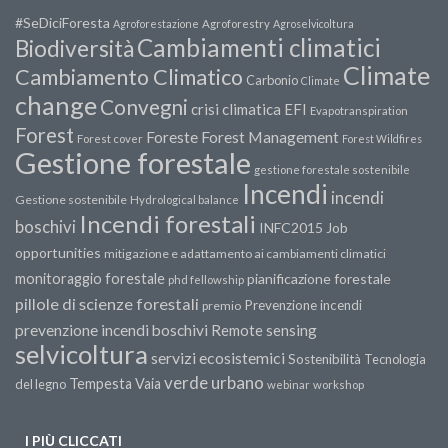
#SeDiciForesta
Agroforestazione
Agroforestry
Agroselvicoltura
Cambiamenti climatici
Biodiversità
Climate
Cambiamento Climatico
Carbonio
Climate
change
Convegni
crisi climatica
EFI
Evapotranspiration
Forest
Forest Management
Foreste
Forest cover
Forest Wildfires
Gestione forestale
gestione forestale sostenibile
Incendi
incendi
Gestione sostenibile
Hydrological balance
Incendi forestali
boschivi
INFC2015
Job
opportunities
mitigazione e adattamento ai cambiamenti climatici
monitoraggio forestale
pianificazione forestale
phd fellowship
pillole di scienze forestali
Prevenzione incendi
premio
prevenzione incendi boschivi
Remote sensing
selvicoltura
servizi ecosistemici
Sostenibilità
Tecnologia
verde urbano
Tempesta Vaia
del legno
webinar
workshop
I PIÙ CLICCATI