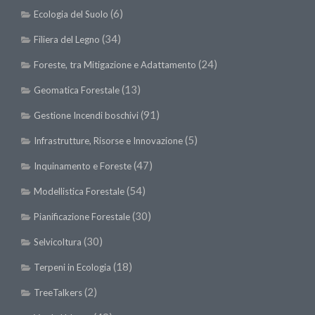
(6)
II Congresso (Bologna 1999)
Ecologia del Suolo
I Congresso (Padova 1997)
(34)
Filiera del Legno
Redazione
(24)
Foreste, tra Mitigazione e Adattamento
Pagina Principale
(13)
Geomatica Forestale
Editoriali
(91)
Gestione Incendi boschivi
Pillole di Scienze Forestali
(5)
Infrastrutture, Risorse e Innovazione
Highlights
(47)
Inquinamento e Foreste
#FOCUSINCENDI
(54)
Modellistica Forestale
Cartella Stampa
(30)
Pianificazione Forestale
Comunicati
(30)
Selvicoltura
Infografiche
(18)
Terpeni in Ecologia
Video
(2)
TreeTalkers
PDF