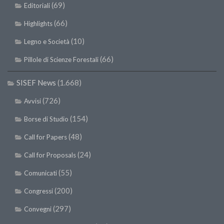
SISEF Notebook (Rassegna Stampa)
(69)
Editoriali
SISEF Eventi
(66)
Highlights
SISEF@Facebook
(10)
Legno e Società
@SISEF Tweets
(66)
Pillole di Scienze Forestali
@ForestTweeting
SISEF News
(1.668)
SISEF Publishing
(726)
Avvisi
Redazione SISEF.ORG
(154)
Credits
Borse di Studio
(48)
Call for Papers
(24)
Call for Proposals
(55)
Comunicati
(200)
Congressi
(297)
Convegni