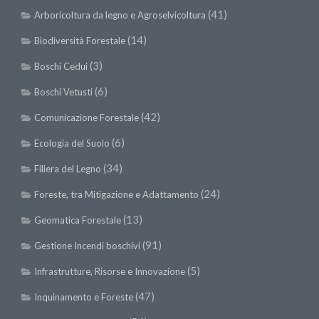
Premi SISEF
(41)
Arboricoltura da legno e Agroselvicoltura
XV Congresso (Sassari 2026)
(14)
Biodiversità Forestale
XIV Congresso (Padova 2024)
(3)
Boschi Cedui
XIII Congresso (Orvieto 2022)
(6)
Boschi Vetusti
XII Congresso (Palermo 2019)
(42)
Comunicazione Forestale
XI Congresso (Roma 2017)
(6)
Ecologia del Suolo
X Congresso (Firenze 2015)
(34)
IX Congresso (Bolzano 2013)
Filiera del Legno
VIII Congresso (Rende 2011)
(24)
Foreste, tra Mitigazione e Adattamento
VII Congresso (Isernia 2009)
(13)
Geomatica Forestale
VI Congresso (Arezzo 2007)
(91)
Gestione Incendi boschivi
V Congresso (Torino 2003)
(5)
Infrastrutture, Risorse e Innovazione
IV Congresso (Potenza 2003)
(47)
Inquinamento e Foreste
III Congresso (Viterbo 2001)