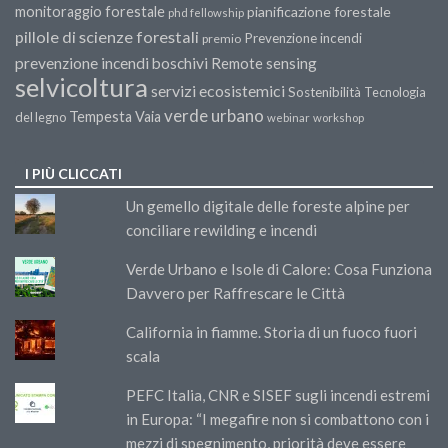
monitoraggio forestale
pianificazione forestale
phd fellowship
pillole di scienze forestali
Prevenzione incendi
premio
prevenzione incendi boschivi
Remote sensing
selvicoltura
servizi ecosistemici
Sostenibilità
Tecnologia
verde urbano
Tempesta Vaia
del legno
webinar
workshop
I PIÙ CLICCATI
Un gemello digitale delle foreste alpine per
conciliare rewilding e incendi
Verde Urbano e Isole di Calore: Cosa Funziona
Davvero per Raffrescare le Città
California in fiamme. Storia di un fuoco fuori
scala
PEFC Italia, CNR e SISEF sugli incendi estremi
in Europa: “I megafire non si combattono con i
mezzi di spegnimento, priorità deve essere