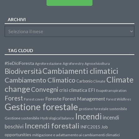
ARCHIVI
TAG CLOUD
#SeDiciForesta
Agroforestazione
Agroforestry
Agroselvicoltura
Cambiamenti climatici
Biodiversità
Climate
Cambiamento Climatico
Carbonio
Climate
change
Convegni
crisi climatica
EFI
Evapotranspiration
Forest
Forest Management
Foreste
Forest cover
Forest Wildfires
Gestione forestale
gestione forestale sostenibile
Incendi
incendi
Gestione sostenibile
Hydrological balance
Incendi forestali
boschivi
INFC2015
Job
opportunities
mitigazione e adattamento ai cambiamenti climatici