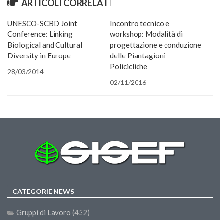
ARTICOLI CORRELATI
una
in
in
apre
apre
in
una
amico
Call for Proposals
nuova
una
una
in
in
una
nuova
via
finestra)
nuova
nuova
una
una
nuova
finestra)
e-
UNESCO-SCBD Joint
Incontro tecnico e
finestra)
finestra)
nuova
nuova
finestra)
mail
Comunicati
finestra)
finestra)
(Si
Conference: Linking
workshop: Modalità di
apre
Congressi
in
Biological and Cultural
progettazione e conduzione
una
Diversity in Europe
delle Piantagioni
nuova
Convegni
finestra
Policicliche
28/03/2014
Corsi di Aggiornamento
02/11/2016
Corsi di Specializzazione
Giornate di Studio
Opportunità di Lavoro
Rassegne
Reports
Simposii
Congressi
CATEGORIE NEWS
Pagina Congressi
Gruppi di Lavoro
(432)