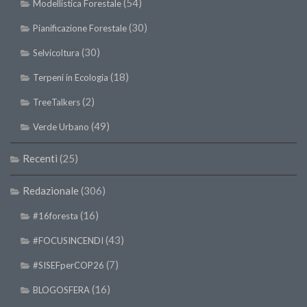
(54)
Modellistica Forestale
II Congresso (Bologna 1999)
(30)
Pianificazione Forestale
I Congresso (Padova 1997)
(30)
Selvicoltura
Redazione
(18)
Terpeni in Ecologia
Pagina Principale
(2)
TreeTalkers
Editoriali
(49)
Verde Urbano
Pillole di Scienze Forestali
Highlights
Recenti
(25)
#FOCUSINCENDI
Redazionale
(306)
Cartella Stampa
(16)
#16foresta
Comunicati
(43)
#FOCUSINCENDI
Infografiche
(7)
#SISEFperCOP26
Video
PDF
(16)
BLOGOSFERA