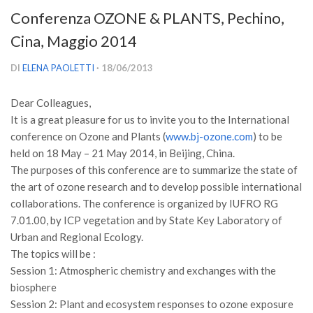
Versamento Quote di Iscrizione
Conferenza OZONE & PLANTS, Pechino,
Gruppi di Lavoro
Cina, Maggio 2014
Lista dei Gruppi di Lavoro SISEF
DI
ELENA PAOLETTI
· 18/06/2013
GdL Inquinamento e Foreste
Dear Colleagues,
GdL Terpeni in Ecologia
It is a great pleasure for us to invite you to the International
GdL Biodiversità Forestale
conference on Ozone and Plants (
www.bj-ozone.com
) to be
GdL Arboricoltura da Legno e Agroselvicoltura
held on 18 May – 21 May 2014, in Beijing, China.
The purposes of this conference are to summarize the state of
GdL Modellistica Forestale
the art of ozone research and to develop possible international
GdL Selvicoltura
collaborations. The conference is organized by IUFRO RG
7.01.00, by ICP vegetation and by State Key Laboratory of
GdL Ecologia del Suolo
Urban and Regional Ecology.
GdL Pianificazione Forestale
The topics will be :
GdL Geomatica Forestale
Session 1: Atmospheric chemistry and exchanges with the
biosphere
GdL Filiera del legno
Session 2: Plant and ecosystem responses to ozone exposure