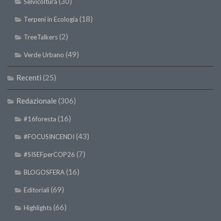
(30)
Selvicoltura
SISEF Notebook (Rassegna Stampa)
(18)
SISEF Eventi
Terpeni in Ecologia
SISEF@Facebook
(2)
TreeTalkers
@SISEF Tweets
(49)
Verde Urbano
@ForestTweeting
Recenti
(25)
SISEF Publishing
Redazionale
(306)
Redazione SISEF.ORG
Credits
(16)
#16foresta
(43)
#FOCUSINCENDI
(7)
#SISEFperCOP26
(16)
BLOGOSFERA
(69)
Editoriali
(66)
Highlights