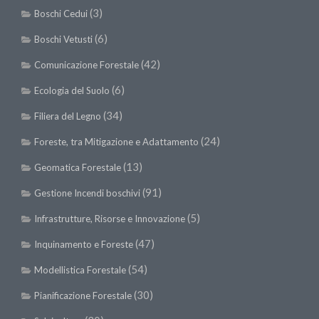
(3)
II Congresso (Bologna 1999)
Boschi Cedui
I Congresso (Padova 1997)
(6)
Boschi Vetusti
Redazione
(42)
Comunicazione Forestale
Pagina Principale
(6)
Ecologia del Suolo
Editoriali
(34)
Filiera del Legno
Pillole di Scienze Forestali
(24)
Foreste, tra Mitigazione e Adattamento
Highlights
(13)
Geomatica Forestale
#FOCUSINCENDI
(91)
Gestione Incendi boschivi
Cartella Stampa
(5)
Infrastrutture, Risorse e Innovazione
Comunicati
(47)
Inquinamento e Foreste
Infografiche
(54)
Modellistica Forestale
Video
(30)
Pianificazione Forestale
PDF