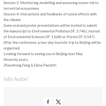
GdL Gestione Incendi Boschivi
Session 3: Monitoring, modelling and assessing ozone risk to
GdL Verde Urbano
terrestrial ecosystems
Session 4: Interactions and feedbacks of ozone effects with
GdL Comunicazione Forestale
the climate
GdL Foreste, Mitigazione, Adattamento
Some oral and poster presentations will be invited to submit
the manuscript to Environmental Pollution (IF. 3.746), Journal
GdL Infrastrutture, Risorse, Innovazione
of Environmental Sciences (IF. 1.668) or iForest (IF. 0.547) .
GdL Boschi Vetusti
After the conference, a two-day touristic trip to Beijing will be
GdL “TreeTalkers”
organized.
Looking forward to seeing you in Beijing next May
GdL Boschi Cedui
Sincerely yours,
News
Zhaozhong Feng & Elena Paoletti
Post Recenti
Info Autori
Ricevi la SISEF Newsletter
Avvisi
Borse di Studio
Call for Papers