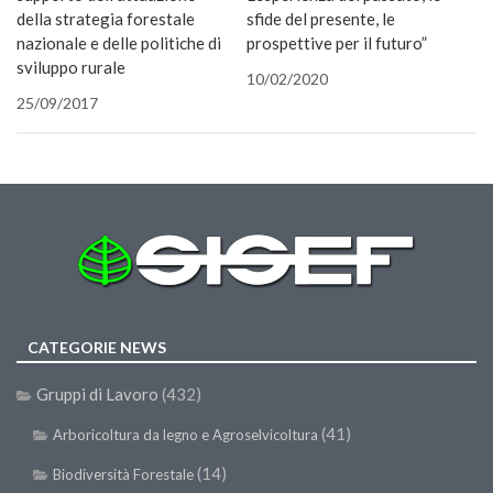
una
Premi SISEF
della strategia forestale
sfide del presente, le
nuova
finestra
nazionale e delle politiche di
XV Congresso (Sassari 2026)
prospettive per il futuro”
sviluppo rurale
XIV Congresso (Padova 2024)
10/02/2020
25/09/2017
XIII Congresso (Orvieto 2022)
XII Congresso (Palermo 2019)
XI Congresso (Roma 2017)
X Congresso (Firenze 2015)
IX Congresso (Bolzano 2013)
VIII Congresso (Rende 2011)
VII Congresso (Isernia 2009)
CATEGORIE NEWS
VI Congresso (Arezzo 2007)
Gruppi di Lavoro
(432)
V Congresso (Torino 2003)
(41)
Arboricoltura da legno e Agroselvicoltura
IV Congresso (Potenza 2003)
(14)
Biodiversità Forestale
III Congresso (Viterbo 2001)