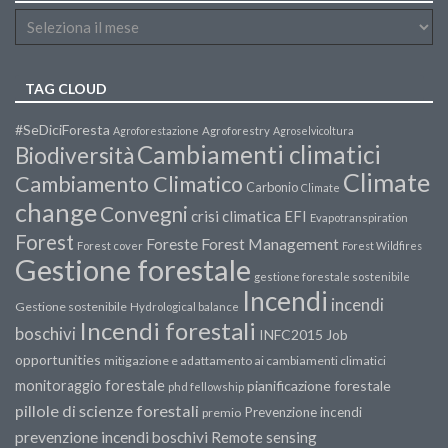
TAG CLOUD
#SeDiciForesta
Agroforestazione
Agroforestry
Agroselvicoltura
Cambiamenti climatici
Biodiversità
Climate
Cambiamento Climatico
Carbonio
Climate
change
Convegni
crisi climatica
EFI
Evapotranspiration
Forest
Forest Management
Foreste
Forest cover
Forest Wildfires
Gestione forestale
gestione forestale sostenibile
Incendi
incendi
Gestione sostenibile
Hydrological balance
Incendi forestali
boschivi
INFC2015
Job
opportunities
mitigazione e adattamento ai cambiamenti climatici
monitoraggio forestale
pianificazione forestale
phd fellowship
pillole di scienze forestali
Prevenzione incendi
premio
prevenzione incendi boschivi
Remote sensing