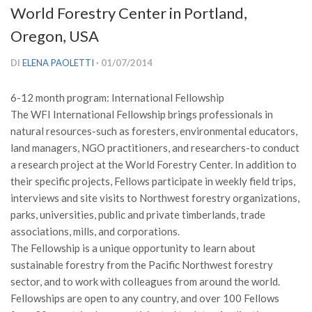
World Forestry Center in Portland,
Versamento Quote di Iscrizione
Oregon, USA
Gruppi di Lavoro
Lista dei Gruppi di Lavoro SISEF
DI
ELENA PAOLETTI
· 01/07/2014
GdL Inquinamento e Foreste
6-12 month program: International Fellowship
GdL Terpeni in Ecologia
The WFI International Fellowship brings professionals in
GdL Biodiversità Forestale
natural resources-such as foresters, environmental educators,
land managers, NGO practitioners, and researchers-to conduct
GdL Arboricoltura da Legno e Agroselvicoltura
a research project at the World Forestry Center. In addition to
GdL Modellistica Forestale
their specific projects, Fellows participate in weekly field trips,
interviews and site visits to Northwest forestry organizations,
GdL Selvicoltura
parks, universities, public and private timberlands, trade
GdL Ecologia del Suolo
associations, mills, and corporations.
GdL Pianificazione Forestale
The Fellowship is a unique opportunity to learn about
sustainable forestry from the Pacific Northwest forestry
GdL Geomatica Forestale
sector, and to work with colleagues from around the world.
GdL Filiera del legno
Fellowships are open to any country, and over 100 Fellows