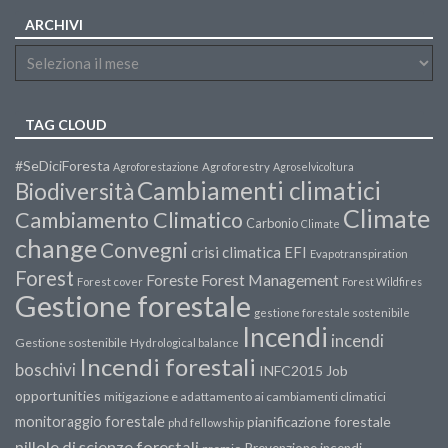
ARCHIVI
TAG CLOUD
#SeDiciForesta
Agroforestazione
Agroforestry
Agroselvicoltura
Cambiamenti climatici
Biodiversità
Climate
Cambiamento Climatico
Carbonio
Climate
change
Convegni
crisi climatica
EFI
Evapotranspiration
Forest
Forest Management
Foreste
Forest cover
Forest Wildfires
Gestione forestale
gestione forestale sostenibile
Incendi
incendi
Gestione sostenibile
Hydrological balance
Incendi forestali
boschivi
INFC2015
Job
opportunities
mitigazione e adattamento ai cambiamenti climatici
monitoraggio forestale
pianificazione forestale
phd fellowship
pillole di scienze forestali
Prevenzione incendi