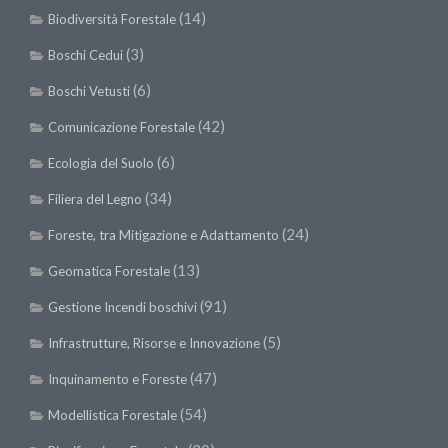
(14)
II Congresso (Bologna 1999)
Biodiversità Forestale
I Congresso (Padova 1997)
(3)
Boschi Cedui
Redazione
(6)
Boschi Vetusti
Pagina Principale
(42)
Comunicazione Forestale
Editoriali
(6)
Ecologia del Suolo
Pillole di Scienze Forestali
(34)
Filiera del Legno
Highlights
(24)
Foreste, tra Mitigazione e Adattamento
#FOCUSINCENDI
(13)
Geomatica Forestale
Cartella Stampa
(91)
Gestione Incendi boschivi
Comunicati
(5)
Infrastrutture, Risorse e Innovazione
Infografiche
(47)
Inquinamento e Foreste
Video
(54)
Modellistica Forestale
PDF