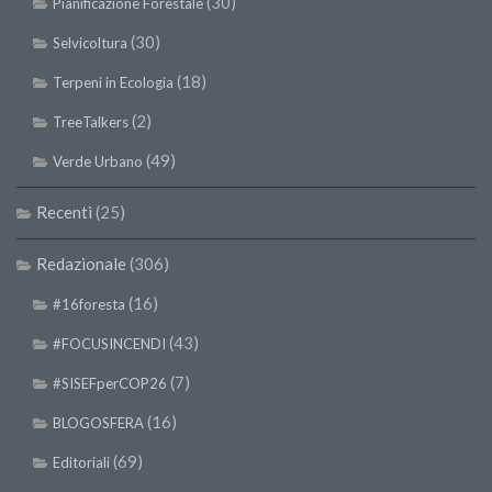
(30)
Pianificazione Forestale
SISEF Notebook (Rassegna Stampa)
(30)
SISEF Eventi
Selvicoltura
SISEF@Facebook
(18)
Terpeni in Ecologia
@SISEF Tweets
(2)
TreeTalkers
@ForestTweeting
(49)
Verde Urbano
SISEF Publishing
Recenti
(25)
Redazione SISEF.ORG
Credits
Redazionale
(306)
(16)
#16foresta
(43)
#FOCUSINCENDI
(7)
#SISEFperCOP26
(16)
BLOGOSFERA
(69)
Editoriali