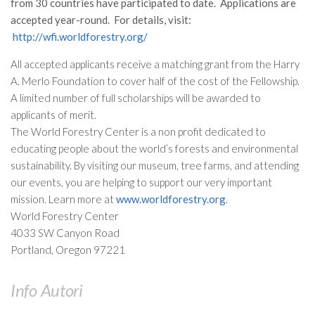
GdL Gestione Incendi Boschivi
from 30 countries have participated to date. Applications are
accepted year-round. For details, visit:
GdL Verde Urbano
http://wfi.worldforestry.org/
GdL Comunicazione Forestale
All accepted applicants receive a matching grant from the Harry
GdL Foreste, Mitigazione, Adattamento
A. Merlo Foundation to cover half of the cost of the Fellowship.
GdL Infrastrutture, Risorse, Innovazione
A limited number of full scholarships will be awarded to
applicants of merit.
GdL Boschi Vetusti
The World Forestry Center is a non profit dedicated to
GdL “TreeTalkers”
educating people about the world’s forests and environmental
GdL Boschi Cedui
sustainability. By visiting our museum, tree farms, and attending
our events, you are helping to support our very important
News
mission. Learn more at
www.worldforestry.org
.
Post Recenti
World Forestry Center
4033 SW Canyon Road
Ricevi la SISEF Newsletter
Portland, Oregon 97221
Avvisi
Borse di Studio
Info Autori
Call for Papers