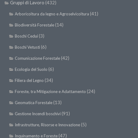
SISEF Notebook (Rassegna Stampa)
Gruppi di Lavoro
(432)
SISEF Eventi
(41)
Arboricoltura da legno e Agroselvicoltura
SISEF@Facebook
(14)
Biodiversità Forestale
@SISEF Tweets
(3)
Boschi Cedui
@ForestTweeting
(6)
Boschi Vetusti
SISEF Publishing
(42)
Comunicazione Forestale
Redazione SISEF.ORG
(6)
Ecologia del Suolo
Credits
(34)
Filiera del Legno
(24)
Foreste, tra Mitigazione e Adattamento
(13)
Geomatica Forestale
(91)
Gestione Incendi boschivi
(5)
Infrastrutture, Risorse e Innovazione
(47)
Inquinamento e Foreste