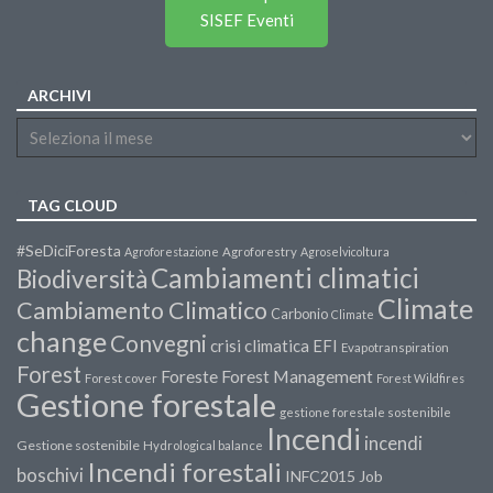
SISEF Eventi
ARCHIVI
TAG CLOUD
#SeDiciForesta
Agroforestazione
Agroforestry
Agroselvicoltura
Cambiamenti climatici
Biodiversità
Climate
Cambiamento Climatico
Carbonio
Climate
change
Convegni
crisi climatica
EFI
Evapotranspiration
Forest
Forest Management
Foreste
Forest cover
Forest Wildfires
Gestione forestale
gestione forestale sostenibile
Incendi
incendi
Gestione sostenibile
Hydrological balance
Incendi forestali
boschivi
INFC2015
Job