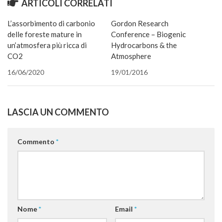
ARTICOLI CORRELATI
Premi SISEF
apre
in
una
XV Congresso (Sassari 2026)
L’assorbimento di carbonio
Gordon Research
nuova
finestra
delle foreste mature in
Conference – Biogenic
XIV Congresso (Padova 2024)
un’atmosfera più ricca di
Hydrocarbons & the
XIII Congresso (Orvieto 2022)
CO2
Atmosphere
XII Congresso (Palermo 2019)
16/06/2020
19/01/2016
XI Congresso (Roma 2017)
X Congresso (Firenze 2015)
LASCIA UN COMMENTO
IX Congresso (Bolzano 2013)
VIII Congresso (Rende 2011)
Commento
*
VII Congresso (Isernia 2009)
VI Congresso (Arezzo 2007)
V Congresso (Torino 2003)
IV Congresso (Potenza 2003)
Nome
*
Email
*
III Congresso (Viterbo 2001)