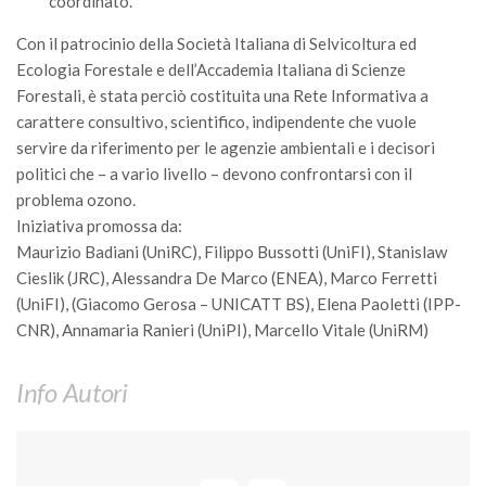
coordinato.
GdL Gestione Incendi Boschivi
GdL Verde Urbano
Con il patrocinio della Società Italiana di Selvicoltura ed
Ecologia Forestale e dell’Accademia Italiana di Scienze
GdL Comunicazione Forestale
Forestali, è stata perciò costituita una Rete Informativa a
GdL Foreste, Mitigazione, Adattamento
carattere consultivo, scientifico, indipendente che vuole
GdL Infrastrutture, Risorse, Innovazione
servire da riferimento per le agenzie ambientali e i decisori
politici che – a vario livello – devono confrontarsi con il
GdL Boschi Vetusti
problema ozono.
GdL “TreeTalkers”
Iniziativa promossa da:
Maurizio Badiani (UniRC), Filippo Bussotti (UniFI), Stanislaw
GdL Boschi Cedui
Cieslik (JRC), Alessandra De Marco (ENEA), Marco Ferretti
News
(UniFI), (Giacomo Gerosa – UNICATT BS), Elena Paoletti (IPP-
Post Recenti
CNR), Annamaria Ranieri (UniPI), Marcello Vitale (UniRM)
Ricevi la SISEF Newsletter
Info Autori
Avvisi
Borse di Studio
Call for Papers