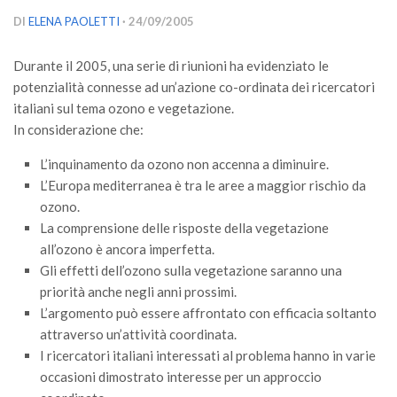
Versamento Quote di Iscrizione
DI
ELENA PAOLETTI
· 24/09/2005
Gruppi di Lavoro
Durante il 2005, una serie di riunioni ha evidenziato le
Lista dei Gruppi di Lavoro SISEF
potenzialità connesse ad un’azione co-ordinata dei ricercatori
GdL Inquinamento e Foreste
italiani sul tema ozono e vegetazione.
In considerazione che:
GdL Terpeni in Ecologia
L’inquinamento da ozono non accenna a diminuire.
GdL Biodiversità Forestale
L’Europa mediterranea è tra le aree a maggior rischio da
GdL Arboricoltura da Legno e Agroselvicoltura
ozono.
GdL Modellistica Forestale
La comprensione delle risposte della vegetazione
all’ozono è ancora imperfetta.
GdL Selvicoltura
Gli effetti dell’ozono sulla vegetazione saranno una
GdL Ecologia del Suolo
priorità anche negli anni prossimi.
GdL Pianificazione Forestale
L’argomento può essere affrontato con efficacia soltanto
attraverso un’attività coordinata.
GdL Geomatica Forestale
I ricercatori italiani interessati al problema hanno in varie
GdL Filiera del legno
occasioni dimostrato interesse per un approccio