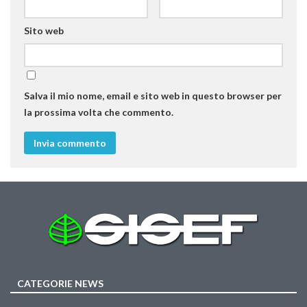
II Congresso (Bologna 1999)
Sito web
I Congresso (Padova 1997)
Redazione
Pagina Principale
Salva il mio nome, email e sito web in questo browser per
Editoriali
la prossima volta che commento.
Pillole di Scienze Forestali
Highlights
#FOCUSINCENDI
Cartella Stampa
Comunicati
Infografiche
Video
CATEGORIE NEWS
PDF