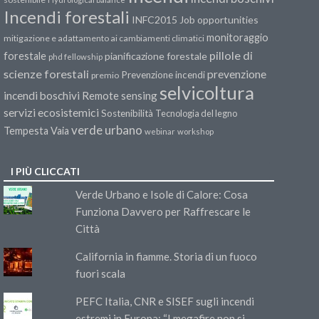
Incendi forestali
INFC2015
Job opportunities
monitoraggio
mitigazione e adattamento ai cambiamenti climatici
pillole di
forestale
pianificazione forestale
phd fellowship
scienze forestali
prevenzione
Prevenzione incendi
premio
selvicoltura
incendi boschivi
Remote sensing
servizi ecosistemici
Sostenibilità
Tecnologia del legno
verde urbano
Tempesta Vaia
webinar
workshop
I PIÙ CLICCATI
Verde Urbano e Isole di Calore: Cosa
Funziona Davvero per Raffrescare le
Città
California in fiamme. Storia di un fuoco
fuori scala
PEFC Italia, CNR e SISEF sugli incendi
estremi in Europa: “I megafire non si