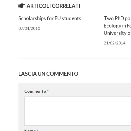
finestra)
finestra)
(Si
ARTICOLI CORRELATI
apre
in
una
nuova
Scholarships for EU students
Two PhD pos
finestra)
Ecology in F
07/04/2010
University o
21/02/2014
LASCIA UN COMMENTO
Commento
*
Nome
*