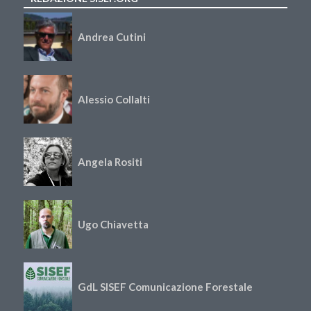
Andrea Cutini
Alessio Collalti
Angela Rositi
Ugo Chiavetta
GdL SISEF Comunicazione Forestale