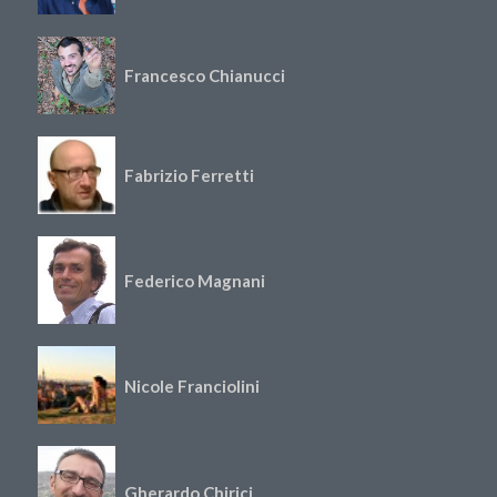
Francesco Chianucci
Fabrizio Ferretti
Federico Magnani
Nicole Franciolini
Gherardo Chirici