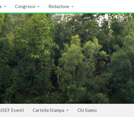
s
Congressi
Redazione
SISEF Eventi
Cartella Stampa
Chi Siamo