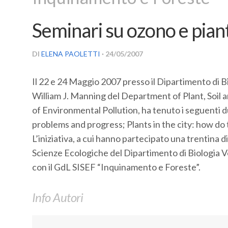
Seminari su ozono e piant
DI
ELENA PAOLETTI
· 24/05/2007
Il 22 e 24 Maggio 2007 presso il Dipartimento di Bi
William J. Manning del Department of Plant, Soil 
of Environmental Pollution, ha tenuto i seguenti 
problems and progress; Plants in the city: how d
L’iniziativa, a cui hanno partecipato una trentina d
Scienze Ecologiche del Dipartimento di Biologia V
con il GdL SISEF “Inquinamento e Foreste”.
Info Autori