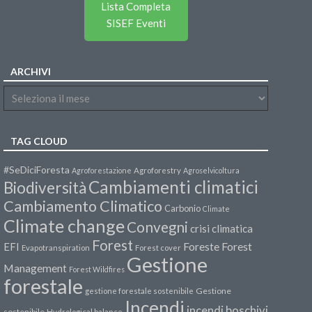
Lista Completa
SISEF Eventi
ARCHIVI
TAG CLOUD
#SeDiciForesta
Agroforestazione
Agroforestry
Agroselvicoltura
Cambiamenti climatici
Biodiversità
Cambiamento Climatico
Carbonio
Climate
Climate change
Convegni
crisi climatica
Forest
Forest
EFI
Foreste
Evapotranspiration
Forest cover
Gestione
Management
Forest Wildfires
forestale
Gestione
gestione forestale sostenibile
Incendi
incendi boschivi
sostenibile
Hydrological balance