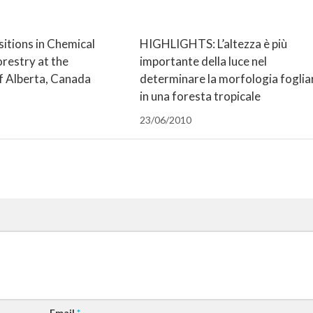
itions in Chemical
HIGHLIGHTS: L’altezza è più
orestry at the
importante della luce nel
f Alberta, Canada
determinare la morfologia foglia
in una foresta tropicale
23/06/2010
Email
*