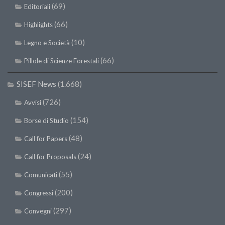
SISEF Notebook (Rassegna Stampa)
(69)
Editoriali
SISEF Eventi
(66)
Highlights
SISEF@Facebook
(10)
Legno e Società
@SISEF Tweets
(66)
Pillole di Scienze Forestali
@ForestTweeting
SISEF News
(1.668)
SISEF Publishing
(726)
Redazione SISEF.ORG
Avvisi
Credits
(154)
Borse di Studio
(48)
Call for Papers
(24)
Call for Proposals
(55)
Comunicati
(200)
Congressi
(297)
Convegni