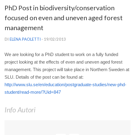
Versamento Quote di Iscrizione
PhD Post in biodiversity/conservation
Gruppi di Lavoro
focused on even and uneven aged forest
Lista dei Gruppi di Lavoro SISEF
management
GdL Inquinamento e Foreste
DI
ELENA PAOLETTI
· 19/02/2013
GdL Terpeni in Ecologia
We are looking for a PhD student to work on a fully funded
GdL Biodiversità Forestale
project looking at the effects of even and uneven aged forest
GdL Arboricoltura da Legno e Agroselvicoltura
management. This project will take place in Northern Sweden at
GdL Modellistica Forestale
SLU. Details of the post can be found at:
http://www.slu.se/en/education/postgraduate-studies/new-phd-
GdL Selvicoltura
student/read-more/?Uid=847
GdL Ecologia del Suolo
GdL Pianificazione Forestale
Info Autori
GdL Geomatica Forestale
GdL Filiera del legno