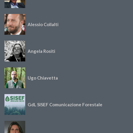
Alessio Collalti
Angela Rositi
Ugo Chiavetta
GdL SISEF Comunicazione Forestale