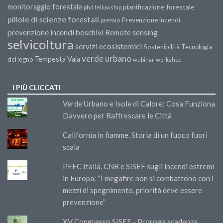
monitoraggio forestale
pianificazione forestale
phd fellowship
pillole di scienze forestali
Prevenzione incendi
premio
prevenzione incendi boschivi
Remote sensing
selvicoltura
servizi ecosistemici
Sostenibilità
Tecnologia
verde urbano
Tempesta Vaia
del legno
webinar
workshop
I PIÙ CLICCATI
Verde Urbano e Isole di Calore: Cosa Funziona
Davvero per Raffrescare le Città
California in fiamme. Storia di un fuoco fuori
scala
PEFC Italia, CNR e SISEF sugli incendi estremi
in Europa: “I megafire non si combattono con i
mezzi di spegnimento, priorità deve essere
prevenzione”
XV Congresso SISEF - Proroga scadenza