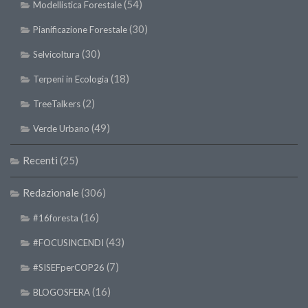
(54)
Modellistica Forestale
II Congresso (Bologna 1999)
(30)
Pianificazione Forestale
I Congresso (Padova 1997)
(30)
Selvicoltura
Redazione
(18)
Terpeni in Ecologia
Pagina Principale
(2)
TreeTalkers
Editoriali
(49)
Verde Urbano
Pillole di Scienze Forestali
Highlights
Recenti
(25)
#FOCUSINCENDI
Redazionale
(306)
Cartella Stampa
(16)
#16foresta
Comunicati
(43)
#FOCUSINCENDI
Infografiche
(7)
Video
#SISEFperCOP26
PDF
(16)
BLOGOSFERA