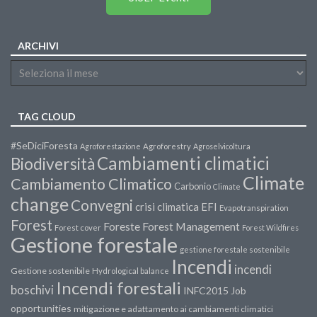
ARCHIVI
TAG CLOUD
#SeDiciForesta
Agroforestazione
Agroforestry
Agroselvicoltura
Cambiamenti climatici
Biodiversità
Climate
Cambiamento Climatico
Carbonio
Climate
change
Convegni
crisi climatica
EFI
Evapotranspiration
Forest
Forest Management
Foreste
Forest cover
Forest Wildfires
Gestione forestale
gestione forestale sostenibile
Incendi
incendi
Gestione sostenibile
Hydrological balance
Incendi forestali
boschivi
INFC2015
Job
opportunities
mitigazione e adattamento ai cambiamenti climatici