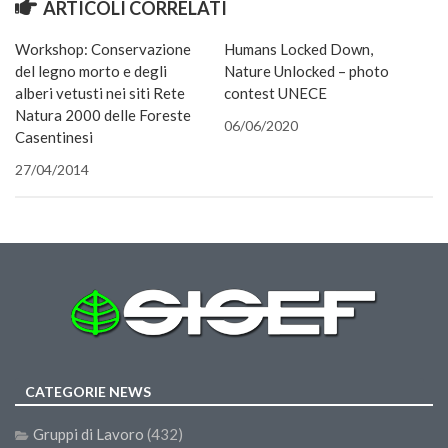
ARTICOLI CORRELATI
apre
Call for Proposals
in
una
Workshop: Conservazione
Humans Locked Down,
nuova
Comunicati
finestra
del legno morto e degli
Nature Unlocked – photo
Congressi
alberi vetusti nei siti Rete
contest UNECE
Natura 2000 delle Foreste
Convegni
06/06/2020
Casentinesi
Corsi di Aggiornamento
27/04/2014
Corsi di Specializzazione
Giornate di Studio
Opportunità di Lavoro
Rassegne
Reports
Simposii
Congressi
CATEGORIE NEWS
Pagina Congressi
Gruppi di Lavoro
(432)