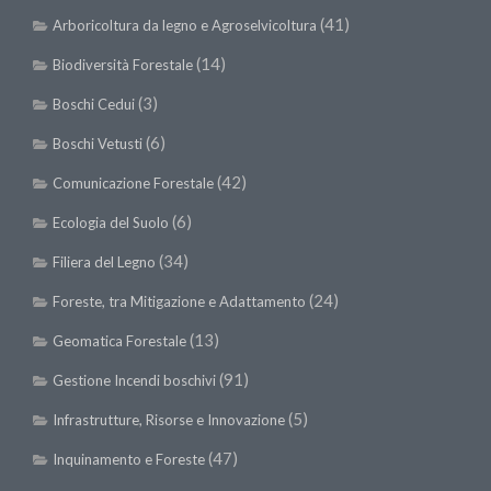
Premi SISEF
(41)
Arboricoltura da legno e Agroselvicoltura
XV Congresso (Sassari 2026)
(14)
Biodiversità Forestale
XIV Congresso (Padova 2024)
(3)
Boschi Cedui
XIII Congresso (Orvieto 2022)
(6)
Boschi Vetusti
XII Congresso (Palermo 2019)
(42)
Comunicazione Forestale
XI Congresso (Roma 2017)
(6)
X Congresso (Firenze 2015)
Ecologia del Suolo
IX Congresso (Bolzano 2013)
(34)
Filiera del Legno
VIII Congresso (Rende 2011)
(24)
Foreste, tra Mitigazione e Adattamento
VII Congresso (Isernia 2009)
(13)
Geomatica Forestale
VI Congresso (Arezzo 2007)
(91)
Gestione Incendi boschivi
V Congresso (Torino 2003)
(5)
Infrastrutture, Risorse e Innovazione
IV Congresso (Potenza 2003)
(47)
Inquinamento e Foreste
III Congresso (Viterbo 2001)