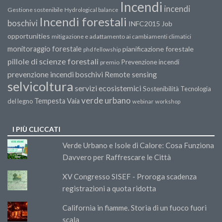
Incendi
incendi
Gestione sostenibile
Hydrological balance
Incendi forestali
boschivi
INFC2015
Job
opportunities
mitigazione e adattamento ai cambiamenti climatici
monitoraggio forestale
pianificazione forestale
phd fellowship
pillole di scienze forestali
Prevenzione incendi
premio
prevenzione incendi boschivi
Remote sensing
selvicoltura
servizi ecosistemici
Sostenibilità
Tecnologia
verde urbano
Tempesta Vaia
del legno
webinar
workshop
I PIÙ CLICCATI
Verde Urbano e Isole di Calore: Cosa Funziona
Davvero per Raffrescare le Città
XV Congresso SISEF - Proroga scadenza
registrazioni a quota ridotta
California in fiamme. Storia di un fuoco fuori
scala