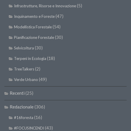
(5)
II Congresso (Bologna 1999)
Infrastrutture, Risorse e Innovazione
I Congresso (Padova 1997)
(47)
Inquinamento e Foreste
Redazione
(54)
Modellistica Forestale
Pagina Principale
(30)
Pianificazione Forestale
Editoriali
(30)
Selvicoltura
Pillole di Scienze Forestali
(18)
Terpeni in Ecologia
Highlights
(2)
TreeTalkers
#FOCUSINCENDI
(49)
Verde Urbano
Cartella Stampa
Recenti
(25)
Comunicati
Infografiche
Redazionale
(306)
Video
(16)
#16foresta
PDF
(43)
#FOCUSINCENDI