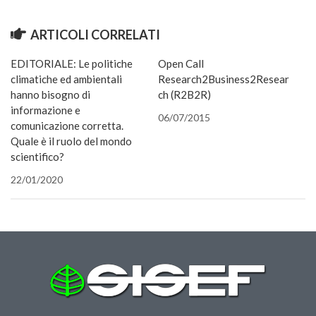
finestra)
nuova
nuova
una
una
nuova
finestra)
e-
Call for Proposals
finestra)
finestra)
nuova
nuova
finestra)
mail
finestra)
finestra)
(Si
ARTICOLI CORRELATI
apre
Comunicati
in
una
Congressi
EDITORIALE: Le politiche
Open Call
nuova
finestra
climatiche ed ambientali
Research2Business2Resear
Convegni
hanno bisogno di
ch (R2B2R)
Corsi di Aggiornamento
informazione e
06/07/2015
comunicazione corretta.
Corsi di Specializzazione
Quale è il ruolo del mondo
Giornate di Studio
scientifico?
Opportunità di Lavoro
22/01/2020
Rassegne
Reports
Simposii
Congressi
Pagina Congressi