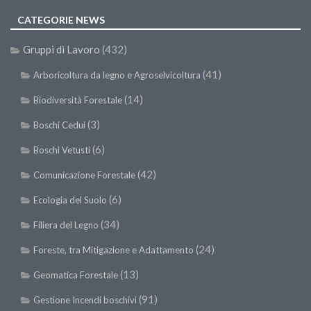
Premi SISEF
CATEGORIE NEWS
XV Congresso (Sassari 2026)
Gruppi di Lavoro
(432)
XIV Congresso (Padova 2024)
XIII Congresso (Orvieto 2022)
(41)
Arboricoltura da legno e Agroselvicoltura
XII Congresso (Palermo 2019)
(14)
Biodiversità Forestale
XI Congresso (Roma 2017)
(3)
Boschi Cedui
X Congresso (Firenze 2015)
(6)
Boschi Vetusti
IX Congresso (Bolzano 2013)
(42)
Comunicazione Forestale
VIII Congresso (Rende 2011)
(6)
Ecologia del Suolo
VII Congresso (Isernia 2009)
(34)
Filiera del Legno
VI Congresso (Arezzo 2007)
(24)
Foreste, tra Mitigazione e Adattamento
V Congresso (Torino 2003)
(13)
Geomatica Forestale
IV Congresso (Potenza 2003)
(91)
Gestione Incendi boschivi
III Congresso (Viterbo 2001)