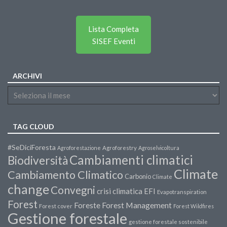
Lista Completa
SISEF Eventi
ARCHIVI
TAG CLOUD
#SeDiciForesta
Agroforestazione
Agroforestry
Agroselvicoltura
Cambiamenti climatici
Biodiversità
Climate
Cambiamento Climatico
Carbonio
Climate
change
Convegni
crisi climatica
EFI
Evapotranspiration
Forest
Forest Management
Foreste
Forest cover
Forest Wildfires
Gestione forestale
gestione forestale sostenibile