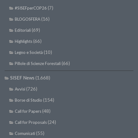
SISEF Notebook (Rassegna Stampa)
(7)
#SISEFperCOP26
SISEF Eventi
(16)
BLOGOSFERA
SISEF@Facebook
(69)
Editoriali
@SISEF Tweets
(66)
Highlights
@ForestTweeting
(10)
Legno e Società
SISEF Publishing
Redazione SISEF.ORG
(66)
Pillole di Scienze Forestali
Credits
SISEF News
(1.668)
(726)
Avvisi
(154)
Borse di Studio
(48)
Call for Papers
(24)
Call for Proposals
(55)
Comunicati