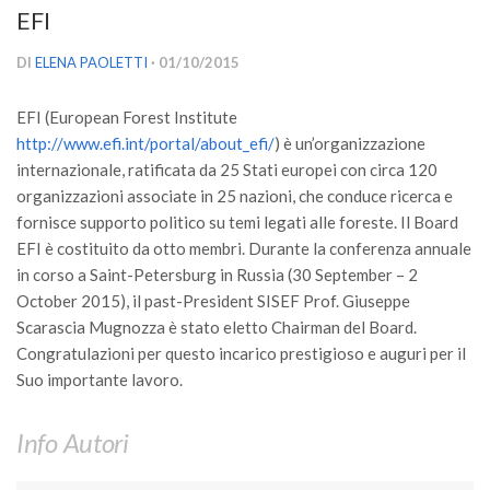
EFI
Versamento Quote di Iscrizione
Gruppi di Lavoro
DI
ELENA PAOLETTI
· 01/10/2015
Lista dei Gruppi di Lavoro SISEF
EFI (European Forest Institute
GdL Inquinamento e Foreste
http://www.efi.int/portal/about_efi/
) è un’organizzazione
GdL Terpeni in Ecologia
internazionale, ratificata da 25 Stati europei con circa 120
organizzazioni associate in 25 nazioni, che conduce ricerca e
GdL Biodiversità Forestale
fornisce supporto politico su temi legati alle foreste. Il Board
GdL Arboricoltura da Legno e Agroselvicoltura
EFI è costituito da otto membri. Durante la conferenza annuale
in corso a Saint-Petersburg in Russia (30 September – 2
GdL Modellistica Forestale
October 2015), il past-President SISEF Prof. Giuseppe
GdL Selvicoltura
Scarascia Mugnozza è stato eletto Chairman del Board.
GdL Ecologia del Suolo
Congratulazioni per questo incarico prestigioso e auguri per il
Suo importante lavoro.
GdL Pianificazione Forestale
GdL Geomatica Forestale
Info Autori
GdL Filiera del legno