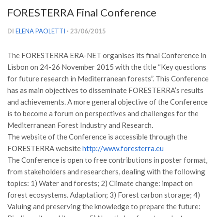
Versamento Quote di Iscrizione
FORESTERRA Final Conference
Gruppi di Lavoro
DI
ELENA PAOLETTI
· 23/06/2015
Lista dei Gruppi di Lavoro SISEF
The FORESTERRA ERA-NET organises its final Conference in
GdL Inquinamento e Foreste
Lisbon on 24-26 November 2015 with the title “Key questions
GdL Terpeni in Ecologia
for future research in Mediterranean forests”. This Conference
GdL Biodiversità Forestale
has as main objectives to disseminate FORESTERRA’s results
and achievements. A more general objective of the Conference
GdL Arboricoltura da Legno e Agroselvicoltura
is to become a forum on perspectives and challenges for the
GdL Modellistica Forestale
Mediterranean Forest Industry and Research.
The website of the Conference is accessible through the
GdL Selvicoltura
FORESTERRA website
http://www.foresterra.eu
GdL Ecologia del Suolo
The Conference is open to free contributions in poster format,
GdL Pianificazione Forestale
from stakeholders and researchers, dealing with the following
topics: 1) Water and forests; 2) Climate change: impact on
GdL Geomatica Forestale
forest ecosystems. Adaptation; 3) Forest carbon storage; 4)
GdL Filiera del legno
Valuing and preserving the knowledge to prepare the future: