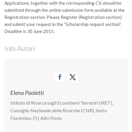
Applications, together with the corresponding CV, should be
Call for Proposals
submitted through the online submission form available at the
Comunicati
Registration section. Please Register (Registration section)
and submit your request in the “Scholarship request section”.
Congressi
Deadline is 30 June 2015.
Convegni
Corsi di Aggiornamento
Info Autori
Corsi di Specializzazione
Giornate di Studio
Opportunità di Lavoro
Rassegne
Elena Paoletti
Reports
Istituto di Ricerca sugli Ecosistemi Terrestri (IRET),
Simposii
Consiglio Nazionale delle Ricerche (CNR), Sesto
Congressi
Fiorentino, FI
|
Altri Posts
Pagina Congressi