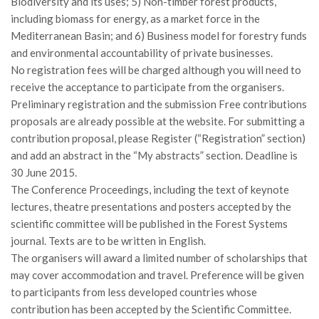
GdL Gestione Incendi Boschivi
Biodiversity and its uses; 5) Non-timber forest products,
including biomass for energy, as a market force in the
GdL Verde Urbano
Mediterranean Basin; and 6) Business model for forestry funds
GdL Comunicazione Forestale
and environmental accountability of private businesses.
No registration fees will be charged although you will need to
GdL Foreste, Mitigazione, Adattamento
receive the acceptance to participate from the organisers.
GdL Infrastrutture, Risorse, Innovazione
Preliminary registration and the submission Free contributions
GdL Boschi Vetusti
proposals are already possible at the website. For submitting a
contribution proposal, please Register (“Registration” section)
GdL “TreeTalkers”
and add an abstract in the “My abstracts” section. Deadline is
GdL Boschi Cedui
30 June 2015.
The Conference Proceedings, including the text of keynote
News
lectures, theatre presentations and posters accepted by the
Post Recenti
scientific committee will be published in the Forest Systems
Ricevi la SISEF Newsletter
journal. Texts are to be written in English.
The organisers will award a limited number of scholarships that
Avvisi
may cover accommodation and travel. Preference will be given
Borse di Studio
to participants from less developed countries whose
contribution has been accepted by the Scientific Committee.
Call for Papers