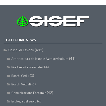
II Congresso (Bologna 1999)
I Congresso (Padova 1997)
Redazione
Pagina Principale
Editoriali
CATEGORIE NEWS
Pillole di Scienze Forestali
Gruppi di Lavoro
(432)
Highlights
(41)
Arboricoltura da legno e Agroselvicoltura
#FOCUSINCENDI
(14)
Biodiversità Forestale
Cartella Stampa
(3)
Boschi Cedui
Comunicati
(6)
Infografiche
Boschi Vetusti
Video
(42)
Comunicazione Forestale
PDF
(6)
Ecologia del Suolo