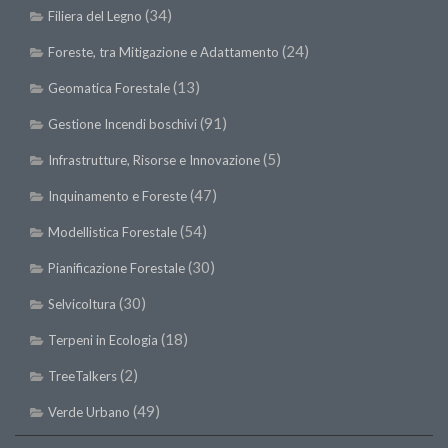
SISEF Notebook (Rassegna Stampa)
(34)
Filiera del Legno
SISEF Eventi
(24)
Foreste, tra Mitigazione e Adattamento
SISEF@Facebook
(13)
Geomatica Forestale
@SISEF Tweets
(91)
Gestione Incendi boschivi
@ForestTweeting
(5)
Infrastrutture, Risorse e Innovazione
SISEF Publishing
(47)
Inquinamento e Foreste
Redazione SISEF.ORG
(54)
Modellistica Forestale
Credits
(30)
Pianificazione Forestale
(30)
Selvicoltura
(18)
Terpeni in Ecologia
(2)
TreeTalkers
(49)
Verde Urbano