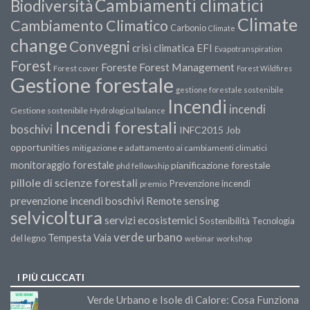
Cambiamenti climatici
Biodiversità
Climate
Cambiamento Climatico
Carbonio
Climate
change
Convegni
crisi climatica
EFI
Evapotranspiration
Forest
Forest Management
Foreste
Forest cover
Forest Wildfires
Gestione forestale
gestione forestale sostenibile
Incendi
incendi
Gestione sostenibile
Hydrological balance
Incendi forestali
boschivi
INFC2015
Job
opportunities
mitigazione e adattamento ai cambiamenti climatici
monitoraggio forestale
pianificazione forestale
phd fellowship
pillole di scienze forestali
Prevenzione incendi
premio
prevenzione incendi boschivi
Remote sensing
selvicoltura
servizi ecosistemici
Sostenibilità
Tecnologia
verde urbano
Tempesta Vaia
del legno
webinar
workshop
I PIÙ CLICCATI
Verde Urbano e Isole di Calore: Cosa Funziona