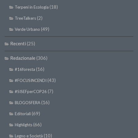
II Congresso (Bologna 1999)
(18)
Terpeni in Ecologia
I Congresso (Padova 1997)
(2)
TreeTalkers
Redazione
(49)
Verde Urbano
Pagina Principale
Recenti
(25)
Editoriali
Redazionale
(306)
Pillole di Scienze Forestali
Highlights
(16)
#16foresta
#FOCUSINCENDI
(43)
#FOCUSINCENDI
Cartella Stampa
(7)
#SISEFperCOP26
Comunicati
(16)
BLOGOSFERA
Infografiche
(69)
Editoriali
Video
(66)
Highlights
PDF
(10)
Legno e Società