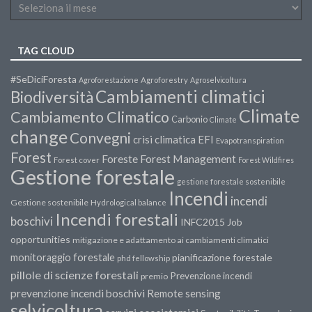
TAG CLOUD
#SeDiciForesta
Agroforestazione
Agroforestry
Agroselvicoltura
Cambiamenti climatici
Biodiversità
Climate
Cambiamento Climatico
Carbonio
Climate
change
Convegni
crisi climatica
EFI
Evapotranspiration
Forest
Forest Management
Foreste
Forest cover
Forest Wildfires
Gestione forestale
gestione forestale sostenibile
Incendi
incendi
Gestione sostenibile
Hydrological balance
Incendi forestali
boschivi
INFC2015
Job
opportunities
mitigazione e adattamento ai cambiamenti climatici
monitoraggio forestale
pianificazione forestale
phd fellowship
pillole di scienze forestali
Prevenzione incendi
premio
prevenzione incendi boschivi
Remote sensing
selvicoltura