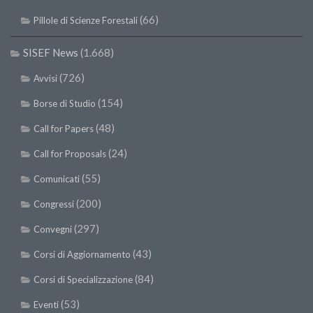
SISEF Notebook (Rassegna Stampa)
(66)
Pillole di Scienze Forestali
SISEF Eventi
SISEF@Facebook
SISEF News
(1.668)
@SISEF Tweets
(726)
Avvisi
@ForestTweeting
(154)
Borse di Studio
SISEF Publishing
(48)
Call for Papers
Redazione SISEF.ORG
(24)
Call for Proposals
Credits
(55)
Comunicati
(200)
Congressi
(297)
Convegni
(43)
Corsi di Aggiornamento
(84)
Corsi di Specializzazione
(53)
Eventi