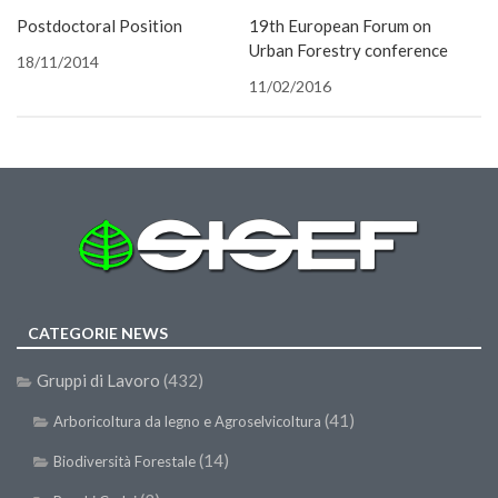
finestra)
nuova
nuova
una
una
nuova
finestra)
e-
Call for Proposals
Postdoctoral Position
19th European Forum on
finestra)
finestra)
nuova
nuova
finestra)
mail
finestra)
finestra)
(Si
Urban Forestry conference
apre
Comunicati
18/11/2014
in
una
11/02/2016
Congressi
nuova
finestra
Convegni
Corsi di Aggiornamento
Corsi di Specializzazione
Giornate di Studio
Opportunità di Lavoro
Rassegne
CATEGORIE NEWS
Reports
Gruppi di Lavoro
(432)
Simposii
(41)
Arboricoltura da legno e Agroselvicoltura
Congressi
(14)
Biodiversità Forestale
Pagina Congressi