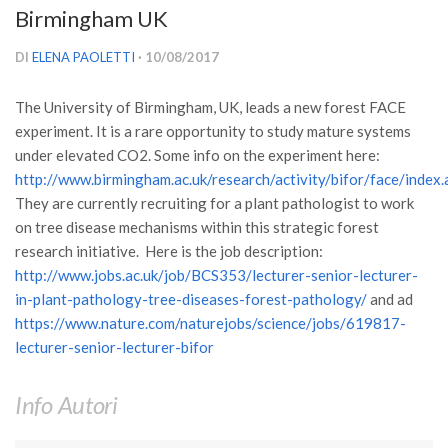
Birmingham UK
Versamento Quote di Iscrizione
Gruppi di Lavoro
DI
ELENA PAOLETTI
· 10/08/2017
Lista dei Gruppi di Lavoro SISEF
The University of Birmingham, UK, leads a new forest FACE
GdL Inquinamento e Foreste
experiment. It is a rare opportunity to study mature systems
GdL Terpeni in Ecologia
under elevated CO2. Some info on the experiment here:
http://www.birmingham.ac.uk/research/activity/bifor/face/index.
GdL Biodiversità Forestale
They are currently recruiting for a plant pathologist to work
GdL Arboricoltura da Legno e Agroselvicoltura
on tree disease mechanisms within this strategic forest
research initiative. Here is the job description:
GdL Modellistica Forestale
http://www.jobs.ac.uk/job/BCS353/lecturer-senior-lecturer-
GdL Selvicoltura
in-plant-pathology-tree-diseases-forest-pathology/
and ad
GdL Ecologia del Suolo
https://www.nature.com/naturejobs/science/jobs/619817-
lecturer-senior-lecturer-bifor
GdL Pianificazione Forestale
GdL Geomatica Forestale
Info Autori
GdL Filiera del legno