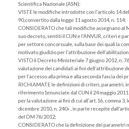
Scientifica Nazionale (ASN);
VISTE le modifiche introdotte con l’articolo 14 de
90,convertito dalla legge 11 agosto 2014, n. 114;
CONSIDERATO che tali modifiche assegnano al Mini
suo decreto, sentiti il CUN e l’ANVUR, criteri e pa
per settore concorsuale, sulla base dei quali la c
motivato giudizio per l’attribuzione dell’abilitazion
VISTO il Decreto Ministeriale 7 giugno 2012, n. 76, 
valutazione dei candidati ai fini dell’attribuzione d
per l’accesso alla prima e alla seconda fascia dei pr
RICHIAMATE le definizioni di criteri, parametri, ind
riferimento1enunciate dal CUN il 24 maggio 2011 n
per la valutazione ai fini di cui all’art.16, comma 3, 
dicembre 2010, n. 240» , in parte recepite dall’artic
del DM 76/2012;
CONSIDERATO che la definizione dei parametri no