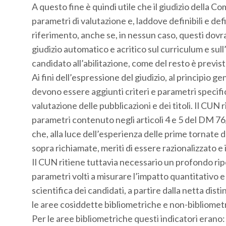
A questo fine è quindi utile che il giudizio della Co
parametri di valutazione e, laddove definibili e defin
riferimento, anche se, in nessun caso, questi dov
giudizio automatico e acritico sul curriculum e sull’
candidato all’abilitazione, come del resto è previst
Ai fini dell’espressione del giudizio, al principio 
devono essere aggiunti criteri e parametri specifici
valutazione delle pubblicazioni e dei titoli. Il CUN r
parametri contenuto negli articoli 4 e 5 del DM 7
che, alla luce dell’esperienza delle prime tornate d
sopra richiamate, meriti di essere razionalizzato e
Il CUN ritiene tuttavia necessario un profondo ripe
parametri volti a misurare l’impatto quantitativo e
scientifica dei candidati, a partire dalla netta dis
le aree cosiddette bibliometriche e non-bibliomet
Per le aree bibliometriche questi indicatori erano: i)