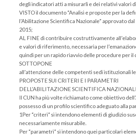
degli indicatori atti a misurarli e dei relativi valori 
VISTO il documento “Analisi e proposte per la defin
l’Abilitazione Scientifica Nazionale” approvato da
2015;
AL FINE di contribuire costruttivamente all’elabora
e valori di riferimento, necessaria per l’emanazione
quindi per un rapido riavvio delle procedure per i
SOTTOPONE
all’attenzione delle competenti sedi istituzionali l
PROPOSTE SUI CRITERI E I PARAMETRI
DELL’ABILITAZIONE SCIENTIFICA NAZIONAL
Il CUN ha più volte richiamato come obiettivo dell’
possesso di un profilo scientifico adeguato alla pa
1Per “criteri” si intendono elementi di giudizio sus
necessariamente misurabile.
Per “parametri” si intendono quei particolari eleme