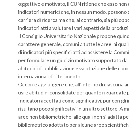
oggettivo e motivato, il CUN ritiene che esso non 
indicatori numerici che, in nessun modo, possono 
carriera di ricerca ma che, al contrario, sia più opp
indicatori atti a valutare i vari aspetti della produ
Il Consiglio Universitario Nazionale propone quindi
carattere generale, comuni a tutte le aree, ai qual
di indicatori più specifici atti ad assistere la Comm
per formulare un giudizio motivato supportato da cr
abitudini di pubblicazione e valutazione delle comu
internazionali di riferimento.
Occorre aggiungere che, all’interno di ciascuna ar
usi e abitudini consolidate per quanto riguarda le p
Indicatori accettati come significativi, pur con gli in
risultano poco significativi in un altro settore. A 
aree non bibliometriche, alle quali non si adatta pe
bibliometrico adottato per alcune aree scientifich