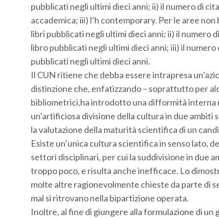
pubblicati negli ultimi dieci anni; ii) il numero di c
accademica; iii) l’h contemporary. Per le aree non 
libri pubblicati negli ultimi dieci anni; ii) il numero di
libro pubblicati negli ultimi dieci anni; iii) il numero 
pubblicati negli ultimi dieci anni.
Il CUN ritiene che debba essere intrapresa un’azi
distinzione che, enfatizzando – soprattutto per al
bibliometrici,ha introdotto una difformità interna 
un’artificiosa divisione della cultura in due ambit
la valutazione della maturità scientifica di un candi
Esiste un’unica cultura scientifica in senso lato, d
settori disciplinari, per cui la suddivisione in due 
troppo poco, e risulta anche inefficace. Lo dimostr
molte altre ragionevolmente chieste da parte di set
mal si ritrovano nella bipartizione operata.
Inoltre, al fine di giungere alla formulazione di un