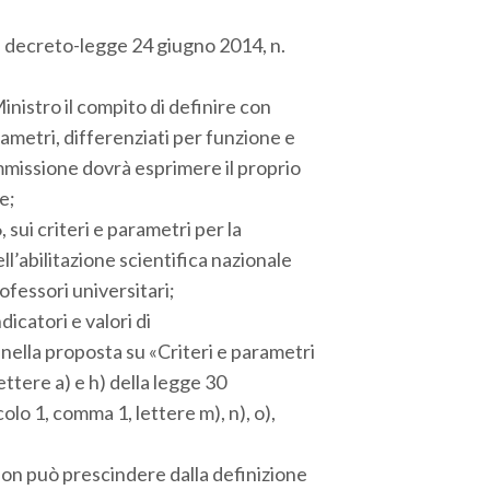
l decreto-legge 24 giugno 2014, n.
stro il compito di definire con
rametri, differenziati per funzione e
ommissione dovrà esprimere il proprio
e;
sui criteri e parametri per la
ell’abilitazione scientifica nazionale
ofessori universitari;
icatori e valori di
ella proposta su «Criteri e parametri
lettere a) e h) della legge 30
olo 1, comma 1, lettere m), n), o),
n può prescindere dalla definizione