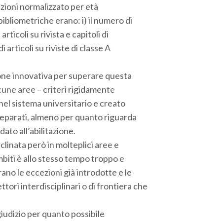
itazioni normalizzato per età
bibliometriche erano: i) il numero di
 articoli su rivista e capitoli di
di articoli su riviste di classe A
one innovativa per superare questa
cune aree – criteri rigidamente
nel sistema universitario e creato
i separati, almeno per quanto riguarda
dato all’abilitazione.
eclinata però in molteplici aree e
ambiti è allo stesso tempo troppo e
ano le eccezioni già introdotte e le
tori interdisciplinari o di frontiera che
 giudizio per quanto possibile