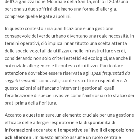
dell’Organizzazione Mondiale della Sanità, entro il 2050 una
II Congresso (Bologna 1999)
persona su due soffrirà di almeno una forma di allergia,
comprese quelle legate ai pollini.
I Congresso (Padova 1997)
Redazione
In questo contesto, una pianificazione e una gestione
consapevole del verde urbano diventano una reale necessità. In
Pagina Principale
termini operativi, ciò implica innanzitutto una scelta attenta
Editoriali
delle specie vegetali da utilizzare nelle infrastrutture verdi,
considerando non solo criteri estetici ed ecologici, ma anche il
Pillole di Scienze Forestali
potenziale allergenico e il contesto di utilizzo. Particolare
Highlights
attenzione dovrebbe essere riservata agli
spazi frequentati da
#FOCUSINCENDI
soggetti sensibili,
come asili, scuole e strutture ospedaliere. A
queste azioni si affiancano interventi gestionali, quali
Cartella Stampa
l’eradicazione di specie invasive come l’ambrosia o lo sfalcio dei
Comunicati
prati prima della fioritura.
Infografiche
Accanto a queste misure, un elemento cruciale per una gestione
Video
efficace delle allergie respiratorie è la
disponibilità di
informazioni accurate e tempestive sui livelli di esposizione
PDF
agli allergeni.
In questo ambito assume un ruolo centrale