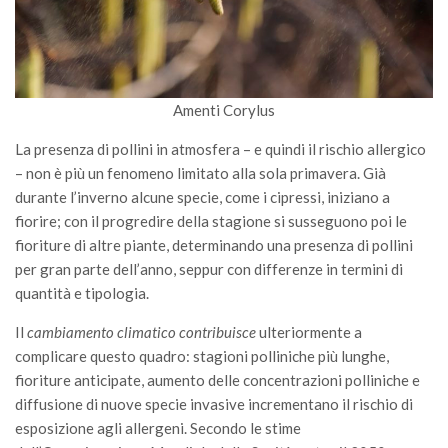
Premi SISEF
XV Congresso (Sassari 2026)
XIV Congresso (Padova 2024)
XIII Congresso (Orvieto 2022)
Amenti Corylus
XII Congresso (Palermo 2019)
La presenza di pollini in atmosfera – e quindi il rischio allergico
XI Congresso (Roma 2017)
– non è più un fenomeno limitato alla sola primavera. Già
durante l’inverno alcune specie, come i cipressi, iniziano a
X Congresso (Firenze 2015)
fiorire; con il progredire della stagione si susseguono poi le
IX Congresso (Bolzano 2013)
fioriture di altre piante, determinando una presenza di pollini
per gran parte dell’anno, seppur con differenze in termini di
VIII Congresso (Rende 2011)
quantità e tipologia.
VII Congresso (Isernia 2009)
Il
cambiamento climatico contribuisce
ulteriormente a
VI Congresso (Arezzo 2007)
complicare questo quadro: stagioni polliniche più lunghe,
V Congresso (Torino 2003)
fioriture anticipate, aumento delle concentrazioni polliniche e
IV Congresso (Potenza 2003)
diffusione di nuove specie invasive incrementano il rischio di
esposizione agli allergeni. Secondo le stime
III Congresso (Viterbo 2001)