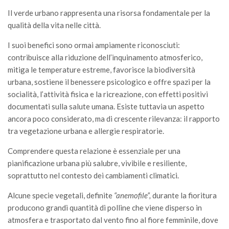
GdL Gestione Incendi Boschivi
Il verde urbano rappresenta una risorsa fondamentale per la
GdL Verde Urbano
qualità della vita nelle città.
GdL Comunicazione Forestale
I suoi benefici sono ormai ampiamente riconosciuti:
GdL Foreste, Mitigazione, Adattamento
contribuisce alla riduzione dell’inquinamento atmosferico,
GdL Infrastrutture, Risorse, Innovazione
mitiga le temperature estreme, favorisce la biodiversità
urbana, sostiene il benessere psicologico e offre spazi per la
GdL Boschi Vetusti
socialità, l’attività fisica e la ricreazione, con effetti positivi
GdL “TreeTalkers”
documentati sulla salute umana. Esiste tuttavia un aspetto
ancora poco considerato, ma di crescente rilevanza: il rapporto
GdL Boschi Cedui
tra vegetazione urbana e allergie respiratorie.
News
Comprendere questa relazione è essenziale per una
Post Recenti
pianificazione urbana più salubre, vivibile e resiliente,
Ricevi la SISEF Newsletter
soprattutto nel contesto dei cambiamenti climatici.
Avvisi
Alcune specie vegetali, definite
“anemofile”,
durante la fioritura
Borse di Studio
producono grandi quantità di polline che viene disperso in
atmosfera e trasportato dal vento fino al fiore femminile, dove
Call for Papers