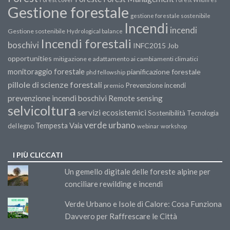
Gestione forestale
gestione forestale sostenibile
Incendi
incendi
Gestione sostenibile
Hydrological balance
Incendi forestali
boschivi
INFC2015
Job
opportunities
mitigazione e adattamento ai cambiamenti climatici
monitoraggio forestale
pianificazione forestale
phd fellowship
pillole di scienze forestali
Prevenzione incendi
premio
prevenzione incendi boschivi
Remote sensing
selvicoltura
servizi ecosistemici
Sostenibilità
Tecnologia
verde urbano
Tempesta Vaia
del legno
webinar
workshop
I PIÙ CLICCATI
Un gemello digitale delle foreste alpine per
conciliare rewilding e incendi
Verde Urbano e Isole di Calore: Cosa Funziona
Davvero per Raffrescare le Città