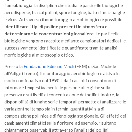
SISEF Notebook (Rassegna Stampa)
l’
aerobiologia
, la disciplina che studia le particelle biologiche
SISEF Eventi
aerodisperse, tra cui pollini, spore fungine, batteri, microalghe
e virus. Attraverso il monitoraggio aerobiologico è possibile
SISEF@Facebook
identificare i tipi di polline presenti in atmosfera e
@SISEF Tweets
determinarne le concentrazioni giornaliere.
Le particelle
biologiche vengono raccolte mediante campionatori dedicati e
@ForestTweeting
successivamente identificate e quantificate tramite analisi
SISEF Publishing
morfologiche al microscopio ottico.
Redazione SISEF.ORG
Presso la
Fondazione Edmund Mach
(FEM) di San Michele
Credits
all’Adige (Trento), il monitoraggio aerobiologico è attivo in
modo continuativo dal 1990. I dati raccolti consentono di
informare tempestivamente le persone allergiche sulla
presenza e sui livelli di concentrazione dei pollini. Inoltre, la
disponibilità di lunghe serie temporali permette di analizzare le
variazioni nel tempo sia in termini quantitativi sia di
composizione pollinica e di fenologia stagionale. Gli effetti dei
cambiamenti climatici sulle fioriture, ad esempio, risultano
chiaramente osservabili attraverso l’analisi dei pollini