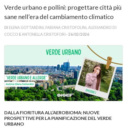
Versamento Quote di Iscrizione
Verde urbano e pollini: progettare città più
Gruppi di Lavoro
sane nell’era del cambiamento climatico
Lista dei Gruppi di Lavoro SISEF
DI
ELENA GOTTARDINI
,
FABIANA CRISTOFOLINI
,
ALESSANDRO DI
GdL Inquinamento e Foreste
COCCO
E
ANTONELLA CRISTOFORI
· 26/02/2026
GdL Terpeni in Ecologia
GdL Biodiversità Forestale
GdL Arboricoltura da Legno e Agroselvicoltura
GdL Modellistica Forestale
GdL Selvicoltura
GdL Ecologia del Suolo
GdL Pianificazione Forestale
GdL Geomatica Forestale
DALLA FIORITURA ALL’AEROBIOMA: NUOVE
PROSPETTIVE PER LA PIANIFICAZIONE DEL VERDE
GdL Filiera del legno
URBANO