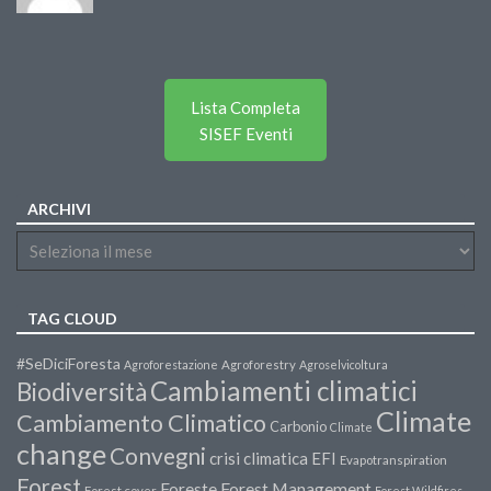
Lista Completa
SISEF Eventi
ARCHIVI
TAG CLOUD
#SeDiciForesta
Agroforestazione
Agroforestry
Agroselvicoltura
Cambiamenti climatici
Biodiversità
Climate
Cambiamento Climatico
Carbonio
Climate
change
Convegni
crisi climatica
EFI
Evapotranspiration
Forest
Forest Management
Foreste
Forest cover
Forest Wildfires