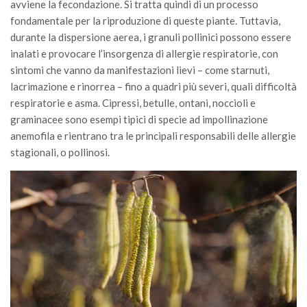
avviene la fecondazione. Si tratta quindi di un processo
Call for Proposals
fondamentale per la riproduzione di queste piante. Tuttavia,
Comunicati
durante la dispersione aerea, i granuli pollinici possono essere
inalati e provocare l’insorgenza di allergie respiratorie, con
Congressi
sintomi che vanno da manifestazioni lievi – come starnuti,
Convegni
lacrimazione e rinorrea – fino a quadri più severi, quali difficoltà
respiratorie e asma. Cipressi, betulle, ontani, noccioli e
Corsi di Aggiornamento
graminacee sono esempi tipici di specie ad impollinazione
Corsi di Specializzazione
anemofila e rientrano tra le principali responsabili delle allergie
Giornate di Studio
stagionali, o pollinosi.
Opportunità di Lavoro
Rassegne
Reports
Simposii
Congressi
Pagina Congressi