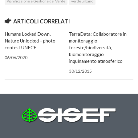
Pianificazione e Gestione del Verde
finestra)
nuova
nuova
una
verde urbano
una
nuova
finestra)
e-
finestra)
finestra)
nuova
nuova
finestra)
mail
finestra)
finestra)
(Si
apre
in
ARTICOLI CORRELATI
una
nuova
finestra
Humans Locked Down,
TerraData: Collaboratore in
Nature Unlocked – photo
monitoraggio
contest UNECE
foreste/biodiversità,
biomonitoraggio
06/06/2020
inquinamento atmosferico
30/12/2015