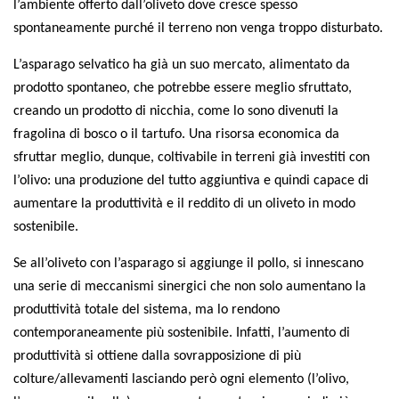
Premi SISEF
l’ambiente offerto dall’oliveto dove cresce spesso
spontaneamente purché il terreno non venga troppo disturbato.
XV Congresso (Sassari 2026)
XIV Congresso (Padova 2024)
L’asparago selvatico ha già un suo mercato, alimentato da
prodotto spontaneo, che potrebbe essere meglio sfruttato,
XIII Congresso (Orvieto 2022)
creando un prodotto di nicchia, come lo sono divenuti la
XII Congresso (Palermo 2019)
fragolina di bosco o il tartufo. Una risorsa economica da
XI Congresso (Roma 2017)
sfruttar meglio, dunque, coltivabile in terreni già investiti con
l’olivo: una produzione del tutto aggiuntiva e quindi capace di
X Congresso (Firenze 2015)
aumentare la produttività e il reddito di un oliveto in modo
IX Congresso (Bolzano 2013)
sostenibile.
VIII Congresso (Rende 2011)
Se all’oliveto con l’asparago si aggiunge il pollo, si innescano
VII Congresso (Isernia 2009)
una serie di meccanismi sinergici che non solo aumentano la
VI Congresso (Arezzo 2007)
produttività totale del sistema, ma lo rendono
V Congresso (Torino 2003)
contemporaneamente più sostenibile. Infatti, l’aumento di
produttività si ottiene dalla sovrapposizione di più
IV Congresso (Potenza 2003)
colture/allevamenti lasciando però ogni elemento (l’olivo,
III Congresso (Viterbo 2001)