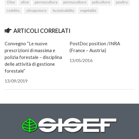
Olea
finestra)
olive
nuova
permacultura
nuova
una
permaculture
una
policulture
nuova
finestra)
poultry
e-
finestra)
finestra)
nuova
nuova
finestra)
mail
finestra)
finestra)
(Si
reddito.
silvopasture
Sustainability
vegetable
apre
in
una
nuova
ARTICOLI CORRELATI
finestra
Convegno “Le nuove
PostDoc position /INRA
prescrizioni di massima e
(France – Austria)
polizia forestale – disciplina
13/05/2016
delle attività di gestione
forestale”
13/09/2019