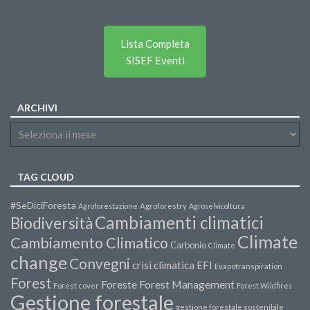
Lista Completa
SISEF Eventi
ARCHIVI
TAG CLOUD
#SeDiciForesta
Agroforestazione
Agroforestry
Agroselvicoltura
Cambiamenti climatici
Biodiversità
Climate
Cambiamento Climatico
Carbonio
Climate
change
Convegni
crisi climatica
EFI
Evapotranspiration
Forest
Forest Management
Foreste
Forest cover
Forest Wildfires
Gestione forestale
gestione forestale sostenibile