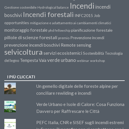
Incendi
incendi
Gestione sostenibile
Hydrological balance
Incendi forestali
boschivi
INFC2015
Job
opportunities
mitigazione e adattamento ai cambiamenti climatici
monitoraggio forestale
pianificazione forestale
phd fellowship
pillole di scienze forestali
Prevenzione incendi
premio
prevenzione incendi boschivi
Remote sensing
selvicoltura
servizi ecosistemici
Sostenibilità
Tecnologia
verde urbano
Tempesta Vaia
del legno
webinar
workshop
I PIÙ CLICCATI
Un gemello digitale delle foreste alpine per
conciliare rewilding e incendi
Verde Urbano e Isole di Calore: Cosa Funziona
Davvero per Raffrescare le Città
PEFC Italia, CNR e SISEF sugli incendi estremi