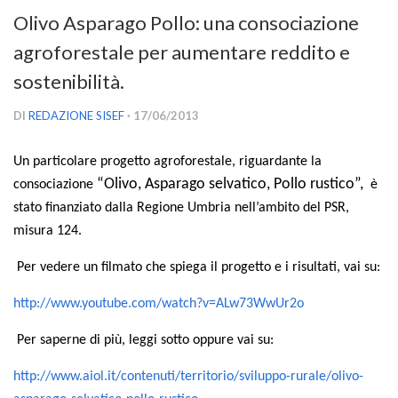
Versamento Quote di Iscrizione
Olivo Asparago Pollo: una consociazione
Gruppi di Lavoro
agroforestale per aumentare reddito e
Lista dei Gruppi di Lavoro SISEF
sostenibilità.
GdL Inquinamento e Foreste
DI
REDAZIONE SISEF
· 17/06/2013
GdL Terpeni in Ecologia
Un particolare progetto agroforestale, riguardante la
GdL Biodiversità Forestale
“Olivo, Asparago selvatico, Pollo rustico”,
consociazione
è
GdL Arboricoltura da Legno e Agroselvicoltura
stato finanziato dalla Regione Umbria nell’ambito del PSR,
GdL Modellistica Forestale
misura 124.
GdL Selvicoltura
Per vedere un filmato che spiega il progetto e i risultati, vai su:
GdL Ecologia del Suolo
http://www.youtube.com/watch?v=ALw73WwUr2o
GdL Pianificazione Forestale
GdL Geomatica Forestale
Per saperne di più, leggi sotto oppure vai su:
GdL Filiera del legno
http://www.aiol.it/contenuti/territorio/sviluppo-rurale/olivo-