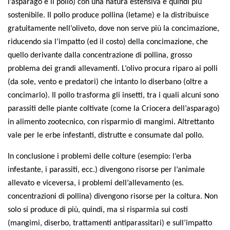
l’asparago e il pollo) con una natura estensiva e quindi più
II Congresso (Bologna 1999)
sostenibile. Il pollo produce pollina (letame) e la distribuisce
I Congresso (Padova 1997)
gratuitamente nell’oliveto, dove non serve più la concimazione,
riducendo sia l’impatto (ed il costo) della concimazione, che
Redazione
quello derivante dalla concentrazione di pollina, grosso
Pagina Principale
problema dei grandi allevamenti. L’olivo procura riparo ai polli
Editoriali
(da sole, vento e predatori) che intanto lo diserbano (oltre a
concimarlo). Il pollo trasforma gli insetti, tra i quali alcuni sono
Pillole di Scienze Forestali
parassiti delle piante coltivate (come la Criocera dell’asparago)
Highlights
in alimento zootecnico, con risparmio di mangimi. Altrettanto
#FOCUSINCENDI
vale per le erbe infestanti, distrutte e consumate dal pollo.
Cartella Stampa
In conclusione i problemi delle colture (esempio: l’erba
Comunicati
infestante, i parassiti, ecc.) divengono risorse per l’animale
Infografiche
allevato e viceversa, i problemi dell’allevamento (es.
concentrazioni di pollina) divengono risorse per la coltura. Non
Video
solo si produce di più, quindi, ma si risparmia sui costi
PDF
(mangimi, diserbo, trattamenti antiparassitari) e sull’impatto