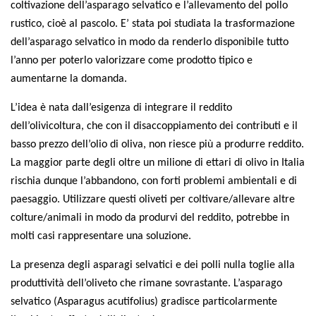
coltivazione dell’asparago selvatico e l’allevamento del pollo
Call for Proposals
rustico, cioè al pascolo. E’ stata poi studiata la trasformazione
Comunicati
dell’asparago selvatico in modo da renderlo disponibile tutto
Congressi
l’anno per poterlo valorizzare come prodotto tipico e
aumentarne la domanda.
Convegni
Corsi di Aggiornamento
L’idea è nata dall’esigenza di integrare il reddito
dell’olivicoltura, che con il disaccoppiamento dei contributi e il
Corsi di Specializzazione
basso prezzo dell’olio di oliva, non riesce più a produrre reddito.
Giornate di Studio
La maggior parte degli oltre un milione di ettari di olivo in Italia
Opportunità di Lavoro
rischia dunque l’abbandono, con forti problemi ambientali e di
paesaggio. Utilizzare questi oliveti per coltivare/allevare altre
Rassegne
colture/animali in modo da produrvi del reddito, potrebbe in
Reports
molti casi rappresentare una soluzione.
Simposii
La presenza degli asparagi selvatici e dei polli nulla toglie alla
Congressi
produttività dell’oliveto che rimane sovrastante. L’asparago
Pagina Congressi
selvatico (
Asparagus acutifolius
) gradisce particolarmente