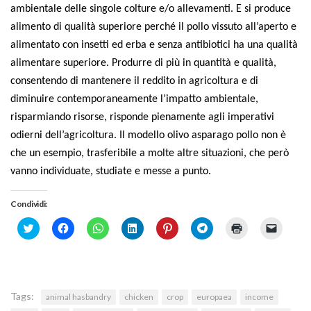
SISEF Notebook (Rassegna Stampa)
ambientale delle singole colture e/o allevamenti. E si produce
alimento di qualità superiore perché il pollo vissuto all’aperto e
SISEF Eventi
alimentato con insetti ed erba e senza antibiotici ha una qualità
SISEF@Facebook
alimentare superiore. Produrre di più in quantità e qualità,
@SISEF Tweets
consentendo di mantenere il reddito in agricoltura e di
@ForestTweeting
diminuire contemporaneamente l’impatto ambientale,
risparmiando risorse, risponde pienamente agli imperativi
SISEF Publishing
odierni dell’agricoltura. Il modello olivo asparago pollo non è
Redazione SISEF.ORG
che un esempio, trasferibile a molte altre situazioni, che però
Credits
vanno individuate, studiate e messe a punto.
Condividi:
Click
Fai
Fai
Fai
Fai
Fai
Fai
Fai
to
clic
clic
clic
clic
clic
clic
clic
share
per
per
qui
qui
per
qui
per
on
condividere
condividere
per
per
condividere
per
inviare
Twitter
su
su
condividere
condividere
su
stampare
un
(Si
Facebook
WhatsApp
su
su
Telegram
(Si
link
apre
(Si
(Si
LinkedIn
Pinterest
(Si
apre
a
in
apre
apre
(Si
(Si
apre
in
un
Tags:
animal hasbandry
chicken
crop
europaea
income
una
in
in
apre
apre
in
una
amico
nuova
una
una
in
in
una
nuova
via