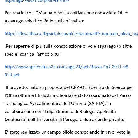
GdL Gestione Incendi Boschivi
asparago-selvatico-pollo-rustico
GdL Verde Urbano
Per scaricare il “Manuale per la coltivazione consociata Olivo
GdL Comunicazione Forestale
Asparago selvatico Pollo rustico” vai su:
GdL Foreste, Mitigazione, Adattamento
http://sito.entecra.it/portale/public/documenti/manuale_olivo_as
GdL Infrastrutture, Risorse, Innovazione
Per saperne di più sulla consociazione olivo e asparago (o altre
GdL Boschi Vetusti
specie) scarica l’articolo su:
GdL “TreeTalkers”
http://www.agricoltura24.com/agri24/pdf/Bozza-OO-2011-08-
GdL Boschi Cedui
020.pdf
News
Il progetto, nato su proposta del CRA-OLI (Centro di Ricerca per
Post Recenti
l’Olivicoltura e l’Industria Olearia) è stato coordinato dal Parco
Ricevi la SISEF Newsletter
Tecnologico Agroalimentare dell’Umbria (3A-PTA), in
collaborazione con il dipartimento di Biologia Applicata
Avvisi
(zootecnia) dell’Università di Perugia e due aziende private.
Borse di Studio
E’ stato realizzato un campo pilota consociando in un oliveto la
Call for Papers