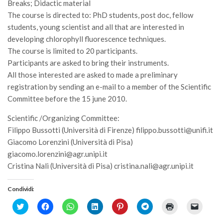
Breaks; Didactic material
Call for Proposals
The course is directed to: PhD students, post doc, fellow
Comunicati
students, young scientist and all that are interested in
developing chlorophyll fluorescence techniques.
Congressi
The course is limited to 20 participants.
Convegni
Participants are asked to bring their instruments.
All those interested are asked to made a preliminary
Corsi di Aggiornamento
registration by sending an e-mail to a member of the Scientific
Corsi di Specializzazione
Committee before the 15 june 2010.
Giornate di Studio
Scientific /Organizing Committee:
Opportunità di Lavoro
Filippo Bussotti (Università di Firenze) filippo.bussotti@unifi.it
Rassegne
Giacomo Lorenzini (Università di Pisa)
giacomo.lorenzini@agr.unipi.it
Reports
Cristina Nali (Università di Pisa) cristina.nali@agr.unipi.it
Simposii
Condividi:
Congressi
Click
Fai
Fai
Fai
Fai
Fai
Fai
Fai
Pagina Congressi
to
clic
clic
clic
clic
clic
clic
clic
share
per
per
qui
qui
per
qui
per