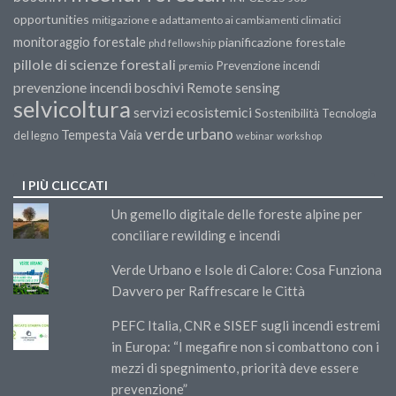
opportunities
mitigazione e adattamento ai cambiamenti climatici
monitoraggio forestale
pianificazione forestale
phd fellowship
pillole di scienze forestali
Prevenzione incendi
premio
prevenzione incendi boschivi
Remote sensing
selvicoltura
servizi ecosistemici
Sostenibilità
Tecnologia
verde urbano
Tempesta Vaia
del legno
webinar
workshop
I PIÙ CLICCATI
Un gemello digitale delle foreste alpine per
conciliare rewilding e incendi
Verde Urbano e Isole di Calore: Cosa Funziona
Davvero per Raffrescare le Città
PEFC Italia, CNR e SISEF sugli incendi estremi
in Europa: “I megafire non si combattono con i
mezzi di spegnimento, priorità deve essere
prevenzione”