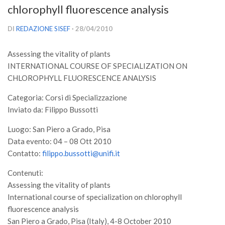
chlorophyll fluorescence analysis
Versamento Quote di Iscrizione
Gruppi di Lavoro
DI
REDAZIONE SISEF
· 28/04/2010
Lista dei Gruppi di Lavoro SISEF
Assessing the vitality of plants
GdL Inquinamento e Foreste
INTERNATIONAL COURSE OF SPECIALIZATION ON
GdL Terpeni in Ecologia
CHLOROPHYLL FLUORESCENCE ANALYSIS
GdL Biodiversità Forestale
Categoria: Corsi di Specializzazione
Inviato da: Filippo Bussotti
GdL Arboricoltura da Legno e Agroselvicoltura
GdL Modellistica Forestale
Luogo: San Piero a Grado, Pisa
Data evento: 04 – 08 Ott 2010
GdL Selvicoltura
Contatto:
filippo.bussotti@unifi.it
GdL Ecologia del Suolo
Contenuti:
GdL Pianificazione Forestale
Assessing the vitality of plants
GdL Geomatica Forestale
International course of specialization on chlorophyll
fluorescence analysis
GdL Filiera del legno
San Piero a Grado, Pisa (Italy), 4-8 October 2010