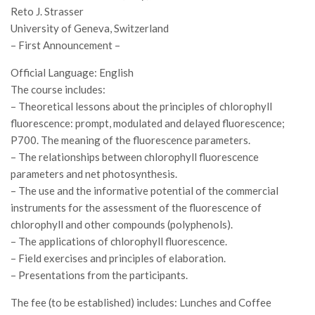
GdL Gestione Incendi Boschivi
Reto J. Strasser
GdL Verde Urbano
University of Geneva, Switzerland
– First Announcement –
GdL Comunicazione Forestale
GdL Foreste, Mitigazione, Adattamento
Official Language: English
The course includes:
GdL Infrastrutture, Risorse, Innovazione
– Theoretical lessons about the principles of chlorophyll
GdL Boschi Vetusti
fluorescence: prompt, modulated and delayed fluorescence;
P700. The meaning of the fluorescence parameters.
GdL “TreeTalkers”
– The relationships between chlorophyll fluorescence
GdL Boschi Cedui
parameters and net photosynthesis.
News
– The use and the informative potential of the commercial
instruments for the assessment of the fluorescence of
Post Recenti
chlorophyll and other compounds (polyphenols).
Ricevi la SISEF Newsletter
– The applications of chlorophyll fluorescence.
– Field exercises and principles of elaboration.
Avvisi
– Presentations from the participants.
Borse di Studio
The fee (to be established) includes: Lunches and Coffee
Call for Papers