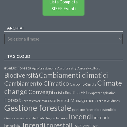
Lista Completa
SISEF Eventi
ARCHIVI
TAG CLOUD
#SeDiciForesta
Agroforestazione
Agroforestry
Agroselvicoltura
Cambiamenti climatici
Biodiversità
Climate
Cambiamento Climatico
Carbonio
Climate
change
Convegni
crisi climatica
EFI
Evapotranspiration
Forest
Forest Management
Foreste
Forest cover
Forest Wildfires
Gestione forestale
gestione forestale sostenibile
Incendi
incendi
Gestione sostenibile
Hydrological balance
Incendi forestali
boschivi
INFC2015
Job