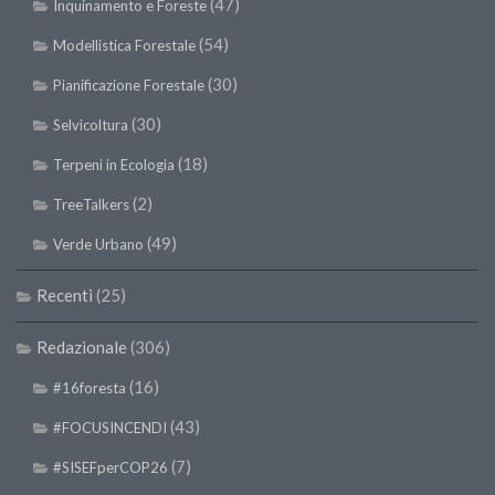
(47)
Inquinamento e Foreste
SISEF Notebook (Rassegna Stampa)
SISEF Eventi
(54)
Modellistica Forestale
SISEF@Facebook
(30)
Pianificazione Forestale
@SISEF Tweets
(30)
Selvicoltura
@ForestTweeting
(18)
Terpeni in Ecologia
SISEF Publishing
(2)
TreeTalkers
Redazione SISEF.ORG
(49)
Verde Urbano
Credits
Recenti
(25)
Redazionale
(306)
(16)
#16foresta
(43)
#FOCUSINCENDI
(7)
#SISEFperCOP26