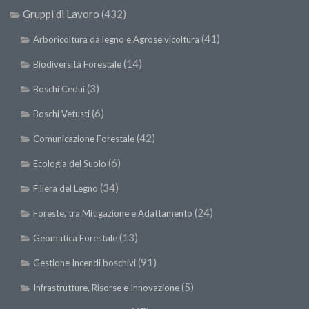
II Congresso (Bologna 1999)
Gruppi di Lavoro
(432)
I Congresso (Padova 1997)
(41)
Arboricoltura da legno e Agroselvicoltura
Redazione
(14)
Biodiversità Forestale
Pagina Principale
(3)
Boschi Cedui
Editoriali
(6)
Boschi Vetusti
Pillole di Scienze Forestali
(42)
Comunicazione Forestale
Highlights
(6)
Ecologia del Suolo
#FOCUSINCENDI
(34)
Filiera del Legno
Cartella Stampa
(24)
Foreste, tra Mitigazione e Adattamento
Comunicati
(13)
Geomatica Forestale
Infografiche
(91)
Gestione Incendi boschivi
Video
(5)
Infrastrutture, Risorse e Innovazione
PDF