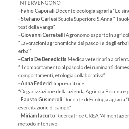
INTERVENGONO
–
Fabio Caporali
Docente ecologia agraria “Le siner
–
Stefano Carlesi
Scuola Superiore S.Anna “Il suolo,
test della vanga”
–
Giovanni Cerretelli
Agronomo esperto in agricol
“Lavorazioni agronomiche dei pascoli e degli erbai
erbai”
–
Carla De Benedictis
Medica veterinaria a orien
“Il comportamento al pascolo dei ruminanti domest
comportamenti, etologia collaborativa”
–
Anna Federici
Imprenditrice
“Organizzazione della azienda Agricola Boccea e 
–
Fausto Gusmeroli
Docente di Ecologia agraria “F
esercitazione di campo”
–
Miriam Iacurto
Ricercatrice CREA “Alimentazione 
metodo intensivo.