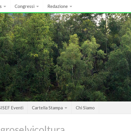
s
Congressi
Redazione
SISEF Eventi
Cartella Stampa
Chi Siamo
groselvicoltura