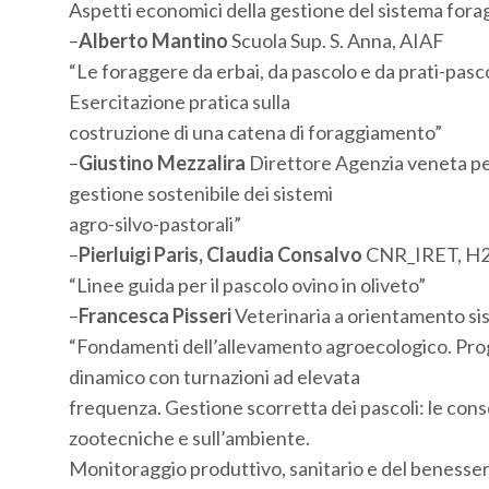
Aspetti economici della gestione del sistema fora
–
Alberto Mantino
Scuola Sup. S. Anna, AIAF
“Le foraggere da erbai, da pascolo e da prati-pasc
Esercitazione pratica sulla
costruzione di una catena di foraggiamento”
–
Giustino Mezzalira
Direttore Agenzia veneta per
gestione sostenibile dei sistemi
agro-silvo-pastorali”
–
Pierluigi Paris, Claudia Consalvo
CNR_IRET, H2
“Linee guida per il pascolo ovino in oliveto”
–
Francesca Pisseri
Veterinaria a orientamento si
“Fondamenti dell’allevamento agroecologico. Pro
dinamico con turnazioni ad elevata
frequenza. Gestione scorretta dei pascoli: le cons
zootecniche e sull’ambiente.
Monitoraggio produttivo, sanitario e del benessere