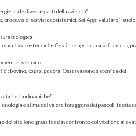
gie tra le diverse parti della azienda”
 crocevia di servizi ecosistemici. SoilApp: valutare il suolo 
tura biologica
: macchinari e tecniche.Gestione agronomica di pascoli, pra
tamento sistemico
ici: bovino, capra, pecora. Osservazione sistemica dei
pratiche biodinamiche”
enologia e stima del valore foraggero dei pascoli, teoria e
del vitellone grass feed in confronto col vitellone allevat