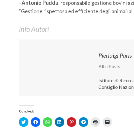
–
Antonio Puddu
, responsabile gestione bovini a
“Gestione rispettosa ed efficiente degli animali a
Info Autori
Pierluigi Paris
Altri Posts
Istituto di Ricerc
Consiglio Nazion
Condividi:
Click
Fai
Fai
Fai
Fai
Fai
Fai
Fai
to
clic
clic
clic
clic
clic
clic
clic
share
per
per
qui
qui
per
qui
per
on
condividere
condividere
per
per
condividere
per
inviare