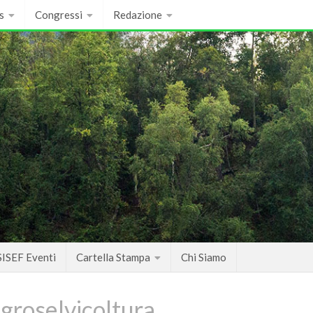
s
Congressi
Redazione
SISEF Eventi
Cartella Stampa
Chi Siamo
groselvicoltura