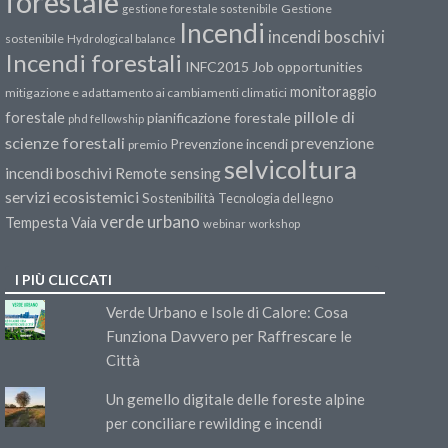
forestale
Gestione
gestione forestale sostenibile
Incendi
incendi boschivi
sostenibile
Hydrological balance
Incendi forestali
INFC2015
Job opportunities
monitoraggio
mitigazione e adattamento ai cambiamenti climatici
pillole di
forestale
pianificazione forestale
phd fellowship
scienze forestali
prevenzione
Prevenzione incendi
premio
selvicoltura
incendi boschivi
Remote sensing
servizi ecosistemici
Sostenibilità
Tecnologia del legno
verde urbano
Tempesta Vaia
webinar
workshop
I PIÙ CLICCATI
Verde Urbano e Isole di Calore: Cosa
Funziona Davvero per Raffrescare le
Città
Un gemello digitale delle foreste alpine
per conciliare rewilding e incendi