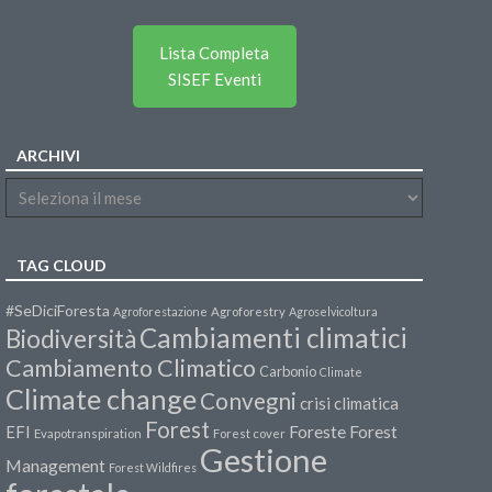
Lista Completa
SISEF Eventi
ARCHIVI
TAG CLOUD
#SeDiciForesta
Agroforestazione
Agroforestry
Agroselvicoltura
Cambiamenti climatici
Biodiversità
Cambiamento Climatico
Carbonio
Climate
Climate change
Convegni
crisi climatica
Forest
Forest
EFI
Foreste
Evapotranspiration
Forest cover
Gestione
Management
Forest Wildfires