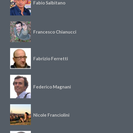
Fabio Salbitano
Francesco Chianucci
Fabrizio Ferretti
Federico Magnani
Nicole Franciolini