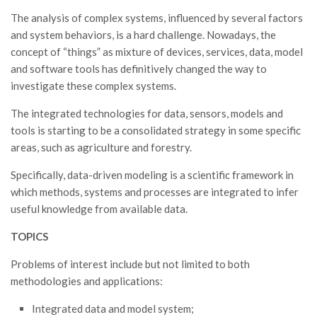
GdL Gestione Incendi Boschivi
The analysis of complex systems, influenced by several factors
GdL Verde Urbano
and system behaviors, is a hard challenge. Nowadays, the
GdL Comunicazione Forestale
concept of “things” as mixture of devices, services, data, model
and software tools has definitively changed the way to
GdL Foreste, Mitigazione, Adattamento
investigate these complex systems.
GdL Infrastrutture, Risorse, Innovazione
The integrated technologies for data, sensors, models and
GdL Boschi Vetusti
tools is starting to be a consolidated strategy in some specific
GdL “TreeTalkers”
areas, such as agriculture and forestry.
GdL Boschi Cedui
Specifically, data-driven modeling is a scientific framework in
News
which methods, systems and processes are integrated to infer
useful knowledge from available data.
Post Recenti
TOPICS
Ricevi la SISEF Newsletter
Avvisi
Problems of interest include but not limited to both
methodologies and applications:
Borse di Studio
Call for Papers
Integrated data and model system;