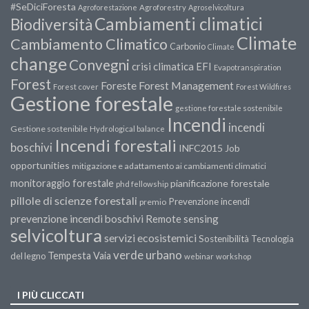
#SeDiciForesta
Agroforestazione
Agroforestry
Agroselvicoltura
Cambiamenti climatici
Biodiversità
Climate
Cambiamento Climatico
Carbonio
Climate
change
Convegni
crisi climatica
EFI
Evapotranspiration
Forest
Forest Management
Foreste
Forest cover
Forest Wildfires
Gestione forestale
gestione forestale sostenibile
Incendi
incendi
Gestione sostenibile
Hydrological balance
Incendi forestali
boschivi
INFC2015
Job
opportunities
mitigazione e adattamento ai cambiamenti climatici
monitoraggio forestale
pianificazione forestale
phd fellowship
pillole di scienze forestali
Prevenzione incendi
premio
prevenzione incendi boschivi
Remote sensing
selvicoltura
servizi ecosistemici
Sostenibilità
Tecnologia
verde urbano
Tempesta Vaia
del legno
webinar
workshop
I PIÙ CLICCATI