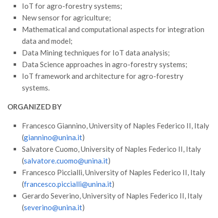
IoT for agro-forestry systems;
Call for Proposals
New sensor for agriculture;
Comunicati
Mathematical and computational aspects for integration
data and model;
Congressi
Data Mining techniques for IoT data analysis;
Convegni
Data Science approaches in agro-forestry systems;
Corsi di Aggiornamento
IoT framework and architecture for agro-forestry
systems.
Corsi di Specializzazione
Giornate di Studio
ORGANIZED BY
Opportunità di Lavoro
Francesco Giannino, University of Naples Federico II, Italy
(
giannino@unina.it
)
Rassegne
Salvatore Cuomo, University of Naples Federico II, Italy
Reports
(
salvatore.cuomo@unina.it
)
Simposii
Francesco Piccialli, University of Naples Federico II, Italy
(
francesco.piccialli@unina.it
)
Congressi
Gerardo Severino, University of Naples Federico II, Italy
Pagina Congressi
(
severino@unina.it
)