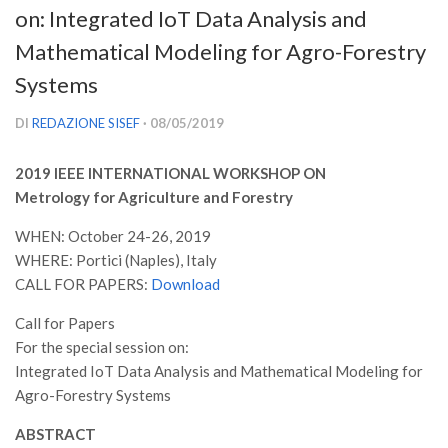
on: Integrated IoT Data Analysis and
Versamento Quote di Iscrizione
Mathematical Modeling for Agro-Forestry
Gruppi di Lavoro
Systems
Lista dei Gruppi di Lavoro SISEF
GdL Inquinamento e Foreste
DI
REDAZIONE SISEF
· 08/05/2019
GdL Terpeni in Ecologia
2019 IEEE INTERNATIONAL WORKSHOP ON
GdL Biodiversità Forestale
Metrology for Agriculture and Forestry
GdL Arboricoltura da Legno e Agroselvicoltura
WHEN: October 24-26, 2019
GdL Modellistica Forestale
WHERE: Portici (Naples), Italy
CALL FOR PAPERS:
GdL Selvicoltura
Download
GdL Ecologia del Suolo
Call for Papers
For the special session on:
GdL Pianificazione Forestale
Integrated IoT Data Analysis and Mathematical Modeling for
GdL Geomatica Forestale
Agro-Forestry Systems
GdL Filiera del legno
ABSTRACT