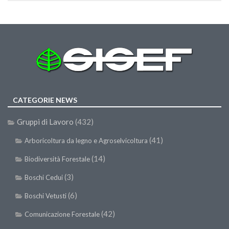
SISEF Notebook (Rassegna Stampa)
SISEF Eventi
SISEF@Facebook
@SISEF Tweets
@ForestTweeting
SISEF Publishing
CATEGORIE NEWS
Redazione SISEF.ORG
Credits
Gruppi di Lavoro
(432)
(41)
Arboricoltura da legno e Agroselvicoltura
(14)
Biodiversità Forestale
(3)
Boschi Cedui
(6)
Boschi Vetusti
(42)
Comunicazione Forestale