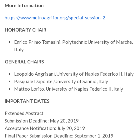
Premi SISEF
More Information
XV Congresso (Sassari 2026)
https://www.metroagrifor.org/special-session-2
XIV Congresso (Padova 2024)
HONORARY CHAIR
XIII Congresso (Orvieto 2022)
Enrico Primo Tomasini, Polytechnic University of Marche,
XII Congresso (Palermo 2019)
Italy
XI Congresso (Roma 2017)
GENERAL CHAIRS
X Congresso (Firenze 2015)
Leopoldo Angrisani, University of Naples Federico II, Italy
IX Congresso (Bolzano 2013)
Pasquale Daponte, University of Sannio, Italy
VIII Congresso (Rende 2011)
Matteo Lorito, University of Naples Federico II, Italy
VII Congresso (Isernia 2009)
IMPORTANT DATES
VI Congresso (Arezzo 2007)
Extended Abstract
V Congresso (Torino 2003)
Submission Deadline: May 20, 2019
IV Congresso (Potenza 2003)
Acceptance Notification: July 20, 2019
Final Paper Submission Deadline: September 1, 2019
III Congresso (Viterbo 2001)