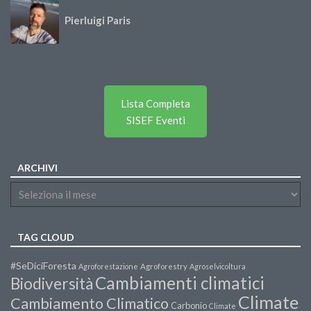
Pierluigi Paris
Lista Completa
SISEF Eventi
ARCHIVI
TAG CLOUD
#SeDiciForesta
Agroforestazione
Agroforestry
Agroselvicoltura
Cambiamenti climatici
Biodiversità
Climate
Cambiamento Climatico
Carbonio
Climate