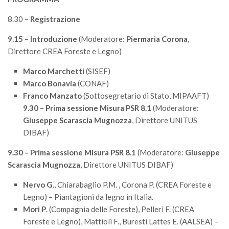
Call for Proposals
8.30 –
Registrazione
Comunicati
9.15 – Introduzione
(Moderatore:
Piermaria Corona
,
Congressi
Direttore CREA Foreste e Legno)
Convegni
Marco Marchetti
(SISEF)
Corsi di Aggiornamento
Marco Bonavia
(CONAF)
Corsi di Specializzazione
Franco Manzato
(Sottosegretario di Stato, MIPAAFT)
9.30 – Prima sessione Misura PSR 8.1
(Moderatore:
Giornate di Studio
Giuseppe Scarascia Mugnozza
, Direttore UNITUS
Opportunità di Lavoro
DIBAF)
Rassegne
9.30 – Prima sessione Misura PSR 8.1
(Moderatore:
Giuseppe
Reports
Scarascia Mugnozza
, Direttore UNITUS DIBAF)
Simposii
Nervo G
., Chiarabaglio P.M. , Corona P. (CREA Foreste e
Congressi
Legno) – Piantagioni da legno in Italia.
Mori P
. (Compagnia delle Foreste), Pelleri F. (CREA
Pagina Congressi
Foreste e Legno), Mattioli F., Buresti Lattes E. (AALSEA) –