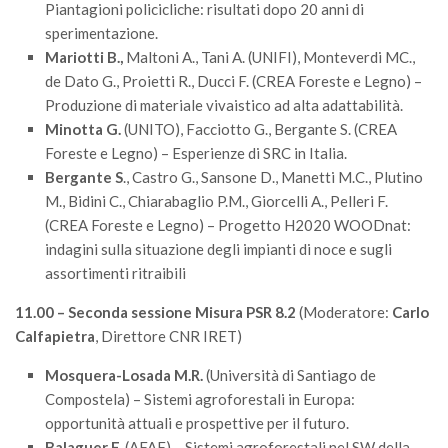
Premi SISEF
Piantagioni policicliche: risultati dopo 20 anni di
sperimentazione.
XV Congresso (Sassari 2026)
Mariotti B.,
Maltoni A., Tani A. (UNIFI), Monteverdi MC.,
XIV Congresso (Padova 2024)
de Dato G., Proietti R., Ducci F. (CREA Foreste e Legno) –
Produzione di materiale vivaistico ad alta adattabilità.
XIII Congresso (Orvieto 2022)
Minotta G.
(UNITO), Facciotto G., Bergante S. (CREA
XII Congresso (Palermo 2019)
Foreste e Legno) – Esperienze di SRC in Italia.
XI Congresso (Roma 2017)
Bergante S
., Castro G., Sansone D., Manetti M.C., Plutino
M., Bidini C., Chiarabaglio P.M., Giorcelli A., Pelleri F.
X Congresso (Firenze 2015)
(CREA Foreste e Legno) – Progetto H2020 WOODnat:
IX Congresso (Bolzano 2013)
indagini sulla situazione degli impianti di noce e sugli
VIII Congresso (Rende 2011)
assortimenti ritraibili
VII Congresso (Isernia 2009)
11.00 – Seconda sessione Misura PSR 8.2
(Moderatore:
Carlo
Calfapietra
VI Congresso (Arezzo 2007)
, Direttore CNR IRET)
V Congresso (Torino 2003)
Mosquera-Losada M.R.
(Università di Santiago de
Compostela) – Sistemi agroforestali in Europa:
IV Congresso (Potenza 2003)
opportunità attuali e prospettive per il futuro.
III Congresso (Viterbo 2001)
Balaguer F.
(AFAF) – Sistemi agroforestali nel SW della