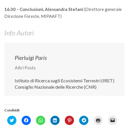
16.30 – Conclusioni,
Alessandra Stefani
(Direttore generale
Direzione Foreste, MIPAAFT)
Info Autori
Pierluigi Paris
Altri Posts
Istituto di Ricerca sugli Ecosistemi Terrestri (IRET)
Consiglio Nazionale delle Ricerche (CNR)
Condividi:
Click
Fai
Fai
Fai
Fai
Fai
Fai
Fai
to
clic
clic
clic
clic
clic
clic
clic
share
per
per
qui
qui
per
qui
per