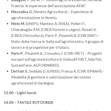
II Congresso (Bologna 1999)
Francia: le esperienze dell’associazione AFAF.
Mezzalira G.
(Veneto Agricoltura) – Esperienze di
I Congresso (Padova 1997)
agroforestazione in Veneto.
Redazione
Mele M.
(UNIPI), Mantino A. (SSSA), Pelleri F.,
Chiarabaglio P.M. (CREA Foreste e Legno), Rosati A.
Pagina Principale
(CREA Olivicoltura), Paris P., Pisanelli A. (CNR IBAF) –
Editoriali
Stato della ricerca in Italia sull’agroforestry: il gruppo di
Pillole di Scienze Forestali
lavoro e le prospettive per il futuro.
Paris P.
, Pisanelli A., Consalvo C (CNR-IRET) – Progetti
Highlights
europei sull’agroselvicoltura in Italia (AFINET, SidaTim,
#FOCUSINCENDI
SustainFarm, AGFORWARD).
Dettori S
., Seddaiu G. (UNISS), Franca A. (CNR ISPAAM) –
Cartella Stampa
Modalità di gestione e valorizzazione dei sistemi
Comunicati
agroforestali in Sardegna.
Infografiche
13.00 – Light lunch
Video
14.00 – TAVOLE ROTOONDE
PDF