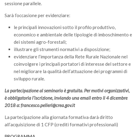
GdL Gestione Incendi Boschivi
sessione parallele.
GdL Verde Urbano
Sarà l’occasione per evidenziare:
GdL Comunicazione Forestale
le principali innovazioni sotto il profilo produttivo,
GdL Foreste, Mitigazione, Adattamento
economico e ambientale delle tipologie di imboschimento e
GdL Infrastrutture, Risorse, Innovazione
dei sistemi agro-forestali;
illustrare gli strumenti normativi a disposizione;
GdL Boschi Vetusti
evidenziare l’importanza della Rete Rurale Nazionale nel
GdL “TreeTalkers”
coinvolgere i principali portatori di interesse del settore e
GdL Boschi Cedui
nel migliorare la qualità dell’attuazione dei programmi di
sviluppo rurale.
News
La partecipazione al seminario è gratuita. Per motivi organizzativi,
Post Recenti
è obbligatoria l’iscrizione, inviando una email entro il 4 dicembre
Ricevi la SISEF Newsletter
2018 a: francesco.pelleri@crea.gov.it
Avvisi
La partecipazione alla giornata formativa darà diritto
Borse di Studio
all’acquisizione di 1 CFP (crediti formativi professionali)
Call for Papers
PROGRAMMA