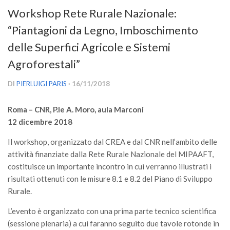
Versamento Quote di Iscrizione
Workshop Rete Rurale Nazionale:
Gruppi di Lavoro
“Piantagioni da Legno, Imboschimento
Lista dei Gruppi di Lavoro SISEF
delle Superfici Agricole e Sistemi
GdL Inquinamento e Foreste
Agroforestali”
GdL Terpeni in Ecologia
DI
PIERLUIGI PARIS
· 16/11/2018
GdL Biodiversità Forestale
Roma – CNR, P.le A. Moro, aula Marconi
GdL Arboricoltura da Legno e Agroselvicoltura
12 dicembre 2018
GdL Modellistica Forestale
Il workshop, organizzato dal CREA e dal CNR nell’ambito delle
GdL Selvicoltura
attività finanziate dalla Rete Rurale Nazionale del MIPAAFT,
GdL Ecologia del Suolo
costituisce un importante incontro in cui verranno illustrati i
risultati ottenuti con le misure 8.1 e 8.2 del Piano di Sviluppo
GdL Pianificazione Forestale
Rurale.
GdL Geomatica Forestale
L’evento è organizzato con una prima parte tecnico scientifica
GdL Filiera del legno
(sessione plenaria) a cui faranno seguito due tavole rotonde in