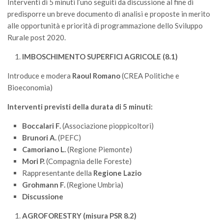
Interventi di 5 minuti l’uno seguiti da discussione al fine di
SISEF Notebook (Rassegna Stampa)
predisporre un breve documento di analisi e proposte in merito
SISEF Eventi
alle opportunità e priorità di programmazione dello Sviluppo
SISEF@Facebook
Rurale post 2020.
@SISEF Tweets
IMBOSCHIMENTO SUPERFICI AGRICOLE (8.1)
@ForestTweeting
Introduce e modera
Raoul Romano
(CREA Politiche e
SISEF Publishing
Bioeconomia)
Redazione SISEF.ORG
Interventi previsti della durata di 5 minuti:
Credits
Boccalari F.
(Associazione pioppicoltori)
Brunori A.
(PEFC)
Camoriano L.
(Regione Piemonte)
Mori P.
(Compagnia delle Foreste)
Rappresentante della
Regione Lazio
Grohmann F.
(Regione Umbria)
Discussione
AGROFORESTRY (misura PSR 8.2)