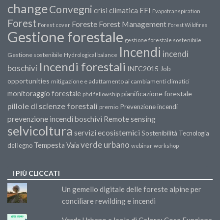
change
Convegni
crisi climatica
EFI
Evapotranspiration
Forest
Forest Management
Foreste
Forest cover
Forest Wildfires
Gestione forestale
gestione forestale sostenibile
Incendi
incendi
Gestione sostenibile
Hydrological balance
Incendi forestali
boschivi
INFC2015
Job
opportunities
mitigazione e adattamento ai cambiamenti climatici
monitoraggio forestale
pianificazione forestale
phd fellowship
pillole di scienze forestali
Prevenzione incendi
premio
prevenzione incendi boschivi
Remote sensing
selvicoltura
servizi ecosistemici
Sostenibilità
Tecnologia
verde urbano
Tempesta Vaia
del legno
webinar
workshop
I PIÙ CLICCATI
Un gemello digitale delle foreste alpine per
conciliare rewilding e incendi
Verde Urbano e Isole di Calore: Cosa Funziona