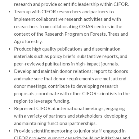
research and provide scientific leadership within CIFOR.
Call for Proposals
Team up with CIFOR researchers and partners to
Comunicati
implement collaborative research activities and with
researchers from collaborating CGIAR centres in the
Congressi
context of the Research Program on Forests, Trees and
Convegni
Agroforestry.
Corsi di Aggiornamento
Produce high quality publications and dissemination
materials such as policy briefs, substantive reports, and
Corsi di Specializzazione
peer-reviewed publications in high-impact journals.
Giornate di Studio
Develop and maintain donor relations; report to donors
Opportunità di Lavoro
and make sure that donor requirements are met; attend
donor meetings, contribute to developing research
Rassegne
proposals, coordinate with other CIFOR scientists in the
Reports
region to leverage funding.
Represent CIFOR at international meetings, engaging
Simposii
with a variety of partners and stakeholders, developing
Congressi
and maintaining functional partnerships.
Provide scientific mentoring to junior staff engaged in
Pagina Congressi
CIFOR projects, support capacity building initiatives and