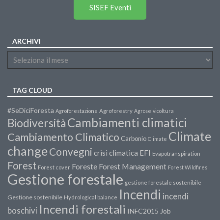
SISEF Eventi
ARCHIVI
TAG CLOUD
#SeDiciForesta
Agroforestazione
Agroforestry
Agroselvicoltura
Cambiamenti climatici
Biodiversità
Climate
Cambiamento Climatico
Carbonio
Climate
change
Convegni
crisi climatica
EFI
Evapotranspiration
Forest
Forest Management
Foreste
Forest cover
Forest Wildfires
Gestione forestale
gestione forestale sostenibile
Incendi
incendi
Gestione sostenibile
Hydrological balance
Incendi forestali
boschivi
INFC2015
Job