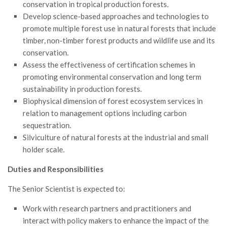
GdL Gestione Incendi Boschivi
conservation in tropical production forests.
Develop science-based approaches and technologies to
GdL Verde Urbano
promote multiple forest use in natural forests that include
GdL Comunicazione Forestale
timber, non-timber forest products and wildlife use and its
GdL Foreste, Mitigazione, Adattamento
conservation.
Assess the effectiveness of certification schemes in
GdL Infrastrutture, Risorse, Innovazione
promoting environmental conservation and long term
GdL Boschi Vetusti
sustainability in production forests.
GdL “TreeTalkers”
Biophysical dimension of forest ecosystem services in
relation to management options including carbon
GdL Boschi Cedui
sequestration.
News
Silviculture of natural forests at the industrial and small
holder scale.
Post Recenti
Duties and Responsibilities
Ricevi la SISEF Newsletter
Avvisi
The Senior Scientist is expected to:
Borse di Studio
Work with research partners and practitioners and
Call for Papers
interact with policy makers to enhance the impact of the