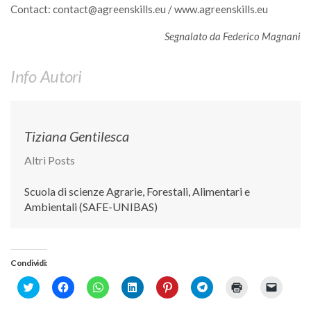
Contact: contact@agreenskills.eu / www.agreenskills.eu
Call for Proposals
Segnalato da Federico Magnani
Comunicati
Congressi
Info Autori
Convegni
Corsi di Aggiornamento
Corsi di Specializzazione
Tiziana Gentilesca
Giornate di Studio
Altri Posts
Opportunità di Lavoro
Scuola di scienze Agrarie, Forestali, Alimentari e
Rassegne
Ambientali (SAFE-UNIBAS)
Reports
Simposii
Condividi:
Congressi
Click
Fai
Fai
Fai
Fai
Fai
Fai
Fai
Pagina Congressi
to
clic
clic
clic
clic
clic
clic
clic
share
per
per
qui
qui
per
qui
per