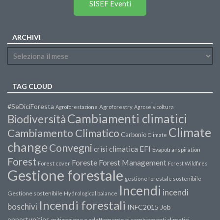
SISEF Eventi
ARCHIVI
TAG CLOUD
#SeDiciForesta
Agroforestazione
Agroforestry
Agroselvicoltura
Cambiamenti climatici
Biodiversità
Climate
Cambiamento Climatico
Carbonio
Climate
change
Convegni
crisi climatica
EFI
Evapotranspiration
Forest
Forest Management
Foreste
Forest cover
Forest Wildfires
Gestione forestale
gestione forestale sostenibile
Incendi
incendi
Gestione sostenibile
Hydrological balance
Incendi forestali
boschivi
INFC2015
Job
opportunities
mitigazione e adattamento ai cambiamenti climatici