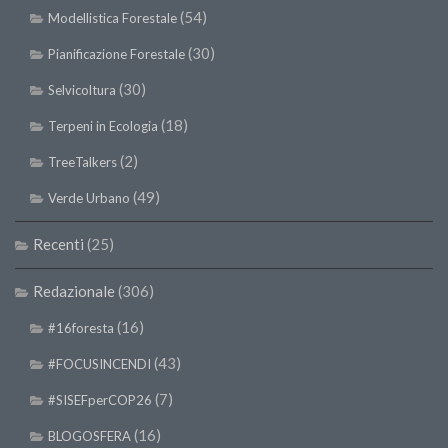
SISEF Notebook (Rassegna Stampa)
(54)
Modellistica Forestale
SISEF Eventi
(30)
Pianificazione Forestale
SISEF@Facebook
(30)
Selvicoltura
@SISEF Tweets
(18)
Terpeni in Ecologia
@ForestTweeting
(2)
TreeTalkers
SISEF Publishing
(49)
Verde Urbano
Redazione SISEF.ORG
Credits
Recenti
(25)
Redazionale
(306)
(16)
#16foresta
(43)
#FOCUSINCENDI
(7)
#SISEFperCOP26
(16)
BLOGOSFERA