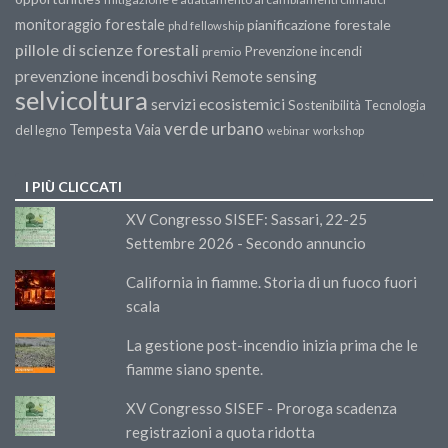
monitoraggio forestale
pianificazione forestale
phd fellowship
pillole di scienze forestali
Prevenzione incendi
premio
prevenzione incendi boschivi
Remote sensing
selvicoltura
servizi ecosistemici
Sostenibilità
Tecnologia
verde urbano
Tempesta Vaia
del legno
webinar
workshop
I PIÙ CLICCATI
XV Congresso SISEF: Sassari, 22-25
Settembre 2026 - Secondo annuncio
California in fiamme. Storia di un fuoco fuori
scala
La gestione post-incendio inizia prima che le
fiamme siano spente.
XV Congresso SISEF - Proroga scadenza
registrazioni a quota ridotta