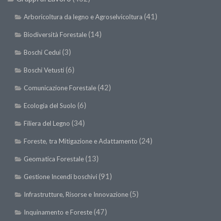
II Congresso (Bologna 1999)
(41)
Arboricoltura da legno e Agroselvicoltura
I Congresso (Padova 1997)
(14)
Biodiversità Forestale
Redazione
(3)
Boschi Cedui
Pagina Principale
(6)
Boschi Vetusti
Editoriali
(42)
Comunicazione Forestale
Pillole di Scienze Forestali
(6)
Ecologia del Suolo
Highlights
(34)
Filiera del Legno
#FOCUSINCENDI
(24)
Foreste, tra Mitigazione e Adattamento
Cartella Stampa
(13)
Comunicati
Geomatica Forestale
Infografiche
(91)
Gestione Incendi boschivi
Video
(5)
Infrastrutture, Risorse e Innovazione
PDF
(47)
Inquinamento e Foreste