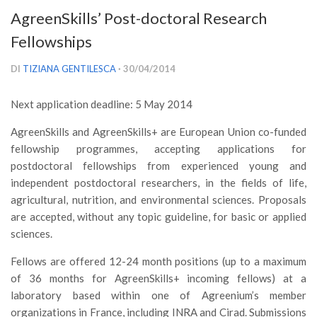
Versamento Quote di Iscrizione
AgreenSkills’ Post-doctoral Research
Gruppi di Lavoro
Fellowships
Lista dei Gruppi di Lavoro SISEF
DI
TIZIANA GENTILESCA
· 30/04/2014
GdL Inquinamento e Foreste
Next application deadline: 5 May 2014
GdL Terpeni in Ecologia
GdL Biodiversità Forestale
AgreenSkills and AgreenSkills+ are European Union co-funded
fellowship programmes, accepting applications for
GdL Arboricoltura da Legno e Agroselvicoltura
postdoctoral fellowships from experienced young and
GdL Modellistica Forestale
independent postdoctoral researchers, in the fields of life,
agricultural, nutrition, and environmental sciences. Proposals
GdL Selvicoltura
are accepted, without any topic guideline, for basic or applied
GdL Ecologia del Suolo
sciences.
GdL Pianificazione Forestale
Fellows are offered 12-24 month positions (up to a maximum
GdL Geomatica Forestale
of 36 months for AgreenSkills+ incoming fellows) at a
GdL Filiera del legno
laboratory based within one of Agreenium’s member
organizations in France, including INRA and Cirad. Submissions