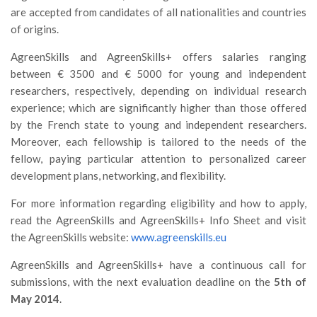
GdL Gestione Incendi Boschivi
are accepted from candidates of all nationalities and countries
GdL Verde Urbano
of origins.
GdL Comunicazione Forestale
AgreenSkills and AgreenSkills+ offers salaries ranging
GdL Foreste, Mitigazione, Adattamento
between € 3500 and € 5000 for young and independent
researchers, respectively, depending on individual research
GdL Infrastrutture, Risorse, Innovazione
experience; which are significantly higher than those offered
GdL Boschi Vetusti
by the French state to young and independent researchers.
GdL “TreeTalkers”
Moreover, each fellowship is tailored to the needs of the
fellow, paying particular attention to personalized career
GdL Boschi Cedui
development plans, networking, and flexibility.
News
For more information regarding eligibility and how to apply,
Post Recenti
read the AgreenSkills and AgreenSkills+ Info Sheet and visit
the AgreenSkills website:
www.agreenskills.eu
Ricevi la SISEF Newsletter
Avvisi
AgreenSkills and AgreenSkills+ have a continuous call for
submissions, with the next evaluation deadline on the
5th of
Borse di Studio
May 2014
.
Call for Papers