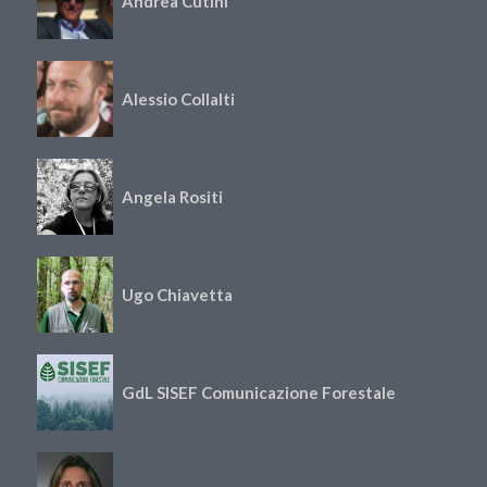
Andrea Cutini
Alessio Collalti
Angela Rositi
Ugo Chiavetta
GdL SISEF Comunicazione Forestale