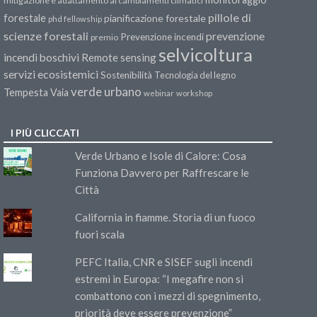
mitigazione e adattamento ai cambiamenti climatici
pillole di
forestale
pianificazione forestale
phd fellowship
scienze forestali
prevenzione
Prevenzione incendi
premio
selvicoltura
incendi boschivi
Remote sensing
servizi ecosistemici
Sostenibilità
Tecnologia del legno
verde urbano
Tempesta Vaia
webinar
workshop
I PIÙ CLICCATI
Verde Urbano e Isole di Calore: Cosa
Funziona Davvero per Raffrescare le
Città
California in fiamme. Storia di un fuoco
fuori scala
PEFC Italia, CNR e SISEF sugli incendi
estremi in Europa: “I megafire non si
combattono con i mezzi di spegnimento,
priorità deve essere prevenzione”