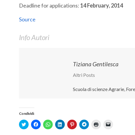
Deadline for applications:
14 February, 2014
Source
Info Autori
Tiziana Gentilesca
Altri Posts
Scuola di scienze Agrarie, Fo
Condividi:
Click
Fai
Fai
Fai
Fai
Fai
Fai
Fai
to
clic
clic
clic
clic
clic
clic
clic
share
per
per
qui
qui
per
qui
per