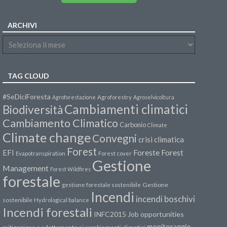
ARCHIVI
TAG CLOUD
#SeDiciForesta
Agroforestazione
Agroforestry
Agroselvicoltura
Cambiamenti climatici
Biodiversità
Cambiamento Climatico
Carbonio
Climate
Climate change
Convegni
crisi climatica
Forest
Forest
EFI
Foreste
Evapotranspiration
Forest cover
Gestione
Management
Forest Wildfires
forestale
Gestione
gestione forestale sostenibile
Incendi
incendi boschivi
sostenibile
Hydrological balance
Incendi forestali
INFC2015
Job opportunities
monitoraggio