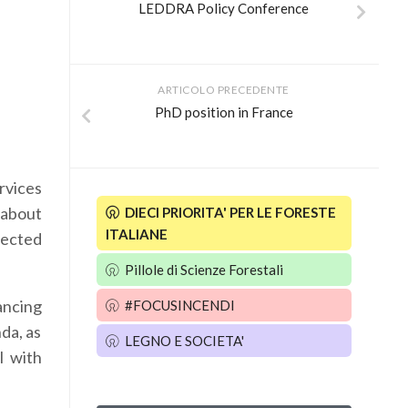
LEDDRA Policy Conference
ARTICOLO PRECEDENTE
PhD position in France
rvices
about
DIECI PRIORITA' PER LE FORESTE
ITALIANE
lected
Pillole di Scienze Forestali
ancing
#FOCUSINCENDI
da, as
LEGNO E SOCIETA'
l with