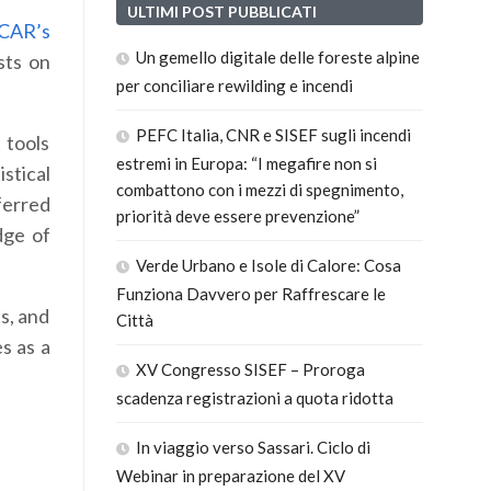
ULTIMI POST PUBBLICATI
CAR’s
Un gemello digitale delle foreste alpine
sts on
per conciliare rewilding e incendi
PEFC Italia, CNR e SISEF sugli incendi
 tools
estremi in Europa: “I megafire non si
stical
combattono con i mezzi di spegnimento,
ferred
priorità deve essere prevenzione”
dge of
Verde Urbano e Isole di Calore: Cosa
Funziona Davvero per Raffrescare le
s, and
Città
s as a
XV Congresso SISEF – Proroga
scadenza registrazioni a quota ridotta
In viaggio verso Sassari. Ciclo di
Webinar in preparazione del XV