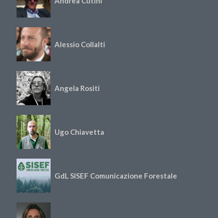
Andrea Cutini
Alessio Collalti
Angela Rositi
Ugo Chiavetta
GdL SISEF Comunicazione Forestale