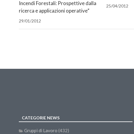
Incendi Forestali: Prospettive dalla
apre
25/04/2012
in
ricerca e applicazioni operative”
una
nuova
finestra)
29/01/2012
CATEGORIE NEWS
Gruppi di Lavoro
(432)