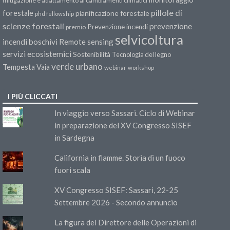
mitigazione e adattamento ai cambiamenti climatici
pillole di
forestale
pianificazione forestale
phd fellowship
scienze forestali
prevenzione
Prevenzione incendi
premio
selvicoltura
incendi boschivi
Remote sensing
servizi ecosistemici
Sostenibilità
Tecnologia del legno
verde urbano
Tempesta Vaia
webinar
workshop
I PIÙ CLICCATI
In viaggio verso Sassari. Ciclo di Webinar
in preparazione del XV Congresso SISEF
in Sardegna
California in fiamme. Storia di un fuoco
fuori scala
XV Congresso SISEF: Sassari, 22-25
Settembre 2026 - Secondo annuncio
La figura del Direttore delle Operazioni di