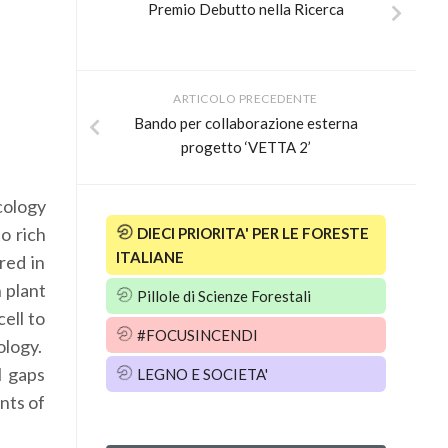
Premio Debutto nella Ricerca
ARTICOLO PRECEDENTE
Bando per collaborazione esterna
progetto ‘VETTA 2’
cology
o rich
DIECI PRIORITA' PER LE FORESTE
ITALIANE
red in
 plant
Pillole di Scienze Forestali
ell to
#FOCUSINCENDI
logy.
l gaps
LEGNO E SOCIETA'
nts of