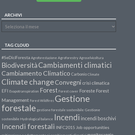
ARCHIVI
TAG CLOUD
#SeDiciForesta
Agroforestazione
Agroforestry
Agroselvicoltura
Cambiamenti climatici
Biodiversità
Cambiamento Climatico
Carbonio
Climate
Climate change
Convegni
crisi climatica
Forest
Forest
EFI
Foreste
Evapotranspiration
Forest cover
Gestione
Management
Forest Wildfires
forestale
Gestione
gestione forestale sostenibile
Incendi
incendi boschivi
sostenibile
Hydrological balance
Incendi forestali
INFC2015
Job opportunities
monitoraggio