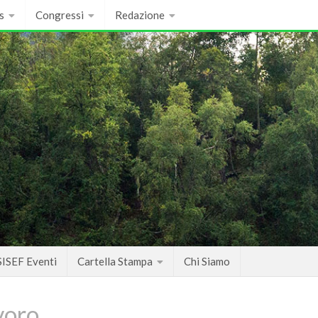
s
Congressi
Redazione
SISEF Eventi
Cartella Stampa
Chi Siamo
voro