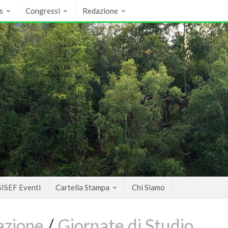
s
Congressi
Redazione
SISEF Eventi
Cartella Stampa
Chi Siamo
azione
/
Giornate di Studio