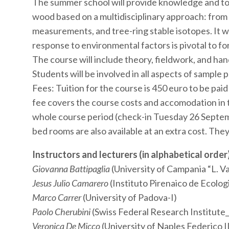
The summer school will provide knowledge and tool
wood based on a multidisciplinary approach: from
measurements, and tree-ring stable isotopes. It 
response to environmental factors is pivotal to f
The course will include theory, fieldwork, and han
Students will be involved in all aspects of sample p
Fees: Tuition for the course is 450 euro to be pai
fee covers the course costs and accomodation in
whole course period (check-in Tuesday 26 Septem
bed rooms are also available at an extra cost. They 
Instructors and lecturers (in alphabetical order)
Giovanna Battipaglia
(University of Campania “L. Vanv
Jesus Julio Camarero
(Instituto Pirenaico de Ecolog
Marco Carrer
(University of Padova-I)
Paolo Cherubini
(Swiss Federal Research Institut
Veronica De Micco
(University of Naples Federico II 