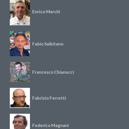
Enrico Marchi
Fabio Salbitano
Francesco Chianucci
Fabrizio Ferretti
Federico Magnani