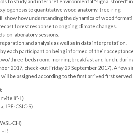
s to study and interpret environmental “signal stored” in
 xylogenesis to quantitative wood anatomy, tree-ring
will show how understanding the dynamics of wood formati
orecast forest response to ongoing climate changes.
ds-on laboratory sessions.
reparation and analysis as well as in data interpretation.
d by each participant on being informed of their acceptanc
 two/three-beds room, morning breakfast and lunch, durin
ber 2017, check-out Friday 29 September 2017). A few si
will be assigned according to the first arrived first served 
:
itelli”-I )
ia, IPE-CSIC-S)
e_WSL-CH)
– I)