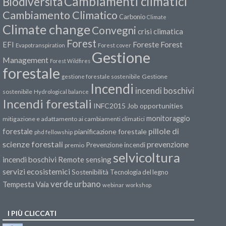
Cambiamenti climatici
Biodiversità
Cambiamento Climatico
Carbonio
Climate
Climate change
Convegni
crisi climatica
Forest
Forest
EFI
Foreste
Evapotranspiration
Forest cover
Gestione
Management
Forest Wildfires
forestale
Gestione
gestione forestale sostenibile
Incendi
incendi boschivi
sostenibile
Hydrological balance
Incendi forestali
INFC2015
Job opportunities
monitoraggio
mitigazione e adattamento ai cambiamenti climatici
pillole di
forestale
pianificazione forestale
phd fellowship
scienze forestali
prevenzione
Prevenzione incendi
premio
selvicoltura
incendi boschivi
Remote sensing
servizi ecosistemici
Sostenibilità
Tecnologia del legno
verde urbano
Tempesta Vaia
webinar
workshop
I PIÙ CLICCATI