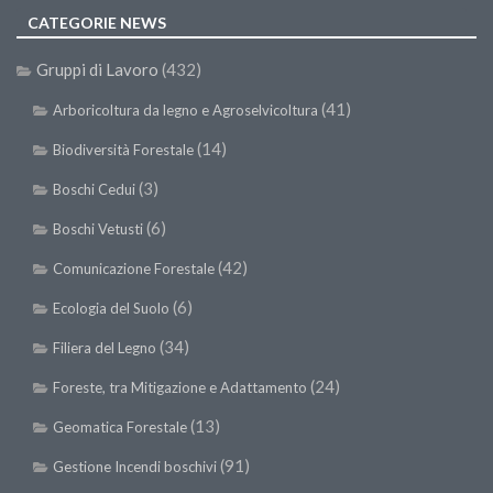
SISEF Notebook (Rassegna Stampa)
CATEGORIE NEWS
SISEF Eventi
Gruppi di Lavoro
(432)
SISEF@Facebook
(41)
Arboricoltura da legno e Agroselvicoltura
@SISEF Tweets
(14)
Biodiversità Forestale
@ForestTweeting
(3)
SISEF Publishing
Boschi Cedui
Redazione SISEF.ORG
(6)
Boschi Vetusti
Credits
(42)
Comunicazione Forestale
(6)
Ecologia del Suolo
(34)
Filiera del Legno
(24)
Foreste, tra Mitigazione e Adattamento
(13)
Geomatica Forestale
(91)
Gestione Incendi boschivi