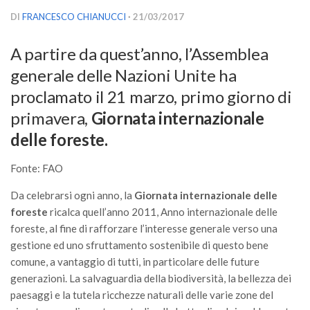
Versamento Quote di Iscrizione
DI
FRANCESCO CHIANUCCI
· 21/03/2017
Gruppi di Lavoro
A partire da quest’anno, l’Assemblea
Lista dei Gruppi di Lavoro SISEF
generale delle Nazioni Unite ha
GdL Inquinamento e Foreste
proclamato il 21 marzo, primo giorno di
GdL Terpeni in Ecologia
primavera,
Giornata internazionale
GdL Biodiversità Forestale
delle foreste.
GdL Arboricoltura da Legno e Agroselvicoltura
Fonte: FAO
GdL Modellistica Forestale
Da celebrarsi ogni anno, la
Giornata
internazionale delle
GdL Selvicoltura
foreste
ricalca quell’anno 2011, Anno internazionale delle
GdL Ecologia del Suolo
foreste, al fine di rafforzare l’interesse generale verso una
GdL Pianificazione Forestale
gestione ed uno sfruttamento sostenibile di questo bene
comune, a vantaggio di tutti, in particolare delle future
GdL Geomatica Forestale
generazioni. La salvaguardia della biodiversità, la bellezza dei
GdL Filiera del legno
paesaggi e la tutela ricchezze naturali delle varie zone del