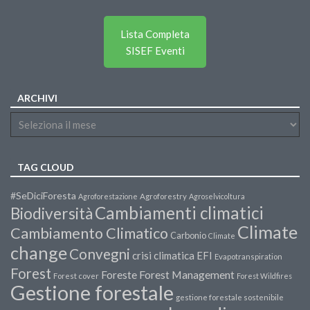
Lista Completa
SISEF Eventi
ARCHIVI
TAG CLOUD
#SeDiciForesta
Agroforestazione
Agroforestry
Agroselvicoltura
Cambiamenti climatici
Biodiversità
Climate
Cambiamento Climatico
Carbonio
Climate
change
Convegni
crisi climatica
EFI
Evapotranspiration
Forest
Forest Management
Foreste
Forest cover
Forest Wildfires
Gestione forestale
gestione forestale sostenibile