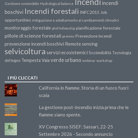
Incendi
incendi
Gestione sostenibile
Hydrological balance
Incendi forestali
boschivi
INFC2015
Job
opportunities
mitigazione e adattamento ai cambiamenti climatici
monitoraggio forestale
pianificazione forestale
phd fellowship
pillole di scienze forestali
Prevenzione incendi
premio
prevenzione incendi boschivi
Remote sensing
selvicoltura
servizi ecosistemici
Sostenibilità
Tecnologia
verde urbano
Tempesta Vaia
del legno
webinar
workshop
I PIÙ CLICCATI
California in fiamme. Storia di un fuoco fuori
scala
La gestione post-incendio inizia prima che le
fiamme siano spente.
XV Congresso SISEF: Sassari, 22-25
Settembre 2026 - Secondo annuncio