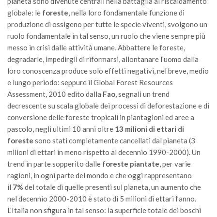
GdL Gestione Incendi Boschivi
pianeta sono divenute centrali nella battaglia al riscaldamento
globale: le
foreste
, nella loro fondamentale funzione di
GdL Verde Urbano
produzione di ossigeno per tutte le specie viventi, svolgono un
GdL Comunicazione Forestale
ruolo fondamentale in tal senso, un ruolo che viene sempre più
messo in crisi dalle attività umane. Abbattere le foreste,
GdL Foreste, Mitigazione, Adattamento
degradarle, impedirgli di riformarsi, allontanare l’uomo dalla
GdL Infrastrutture, Risorse, Innovazione
loro conoscenza produce solo effetti negativi, nel breve, medio
GdL Boschi Vetusti
e lungo periodo: seppure il Global Forest Resources
Assessment, 2010 edito dalla
Fao
, segnali un trend
GdL “TreeTalkers”
decrescente su scala globale dei processi di deforestazione e di
GdL Boschi Cedui
conversione delle foreste tropicali in piantagioni ed aree a
pascolo, negli ultimi 10 anni oltre
13 milioni di ettari di
News
foreste
sono stati completamente cancellati dal pianeta (3
Post Recenti
milioni di ettari in meno rispetto al decennio 1990-2000). Un
Ricevi la SISEF Newsletter
trend in parte sopperito dalle
foreste piantate
, per varie
ragioni, in ogni parte del mondo e che oggi rappresentano
Avvisi
il
7%
del totale di quelle presenti sul pianeta, un aumento che
Borse di Studio
nel decennio 2000-2010 è stato di 5 milioni di ettari l’anno.
L’Italia non sfigura in tal senso: la superficie totale dei boschi
Call for Papers