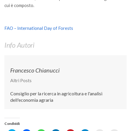
Premi SISEF
cui è composto.
XV Congresso (Sassari 2026)
XIV Congresso (Padova 2024)
FAO – International Day of Forests
XIII Congresso (Orvieto 2022)
XII Congresso (Palermo 2019)
Info Autori
XI Congresso (Roma 2017)
X Congresso (Firenze 2015)
Francesco Chianucci
IX Congresso (Bolzano 2013)
VIII Congresso (Rende 2011)
Altri Posts
VII Congresso (Isernia 2009)
Consiglio per la ricerca in agricoltura e l'analisi
VI Congresso (Arezzo 2007)
dell'economia agraria
V Congresso (Torino 2003)
IV Congresso (Potenza 2003)
Condividi:
III Congresso (Viterbo 2001)