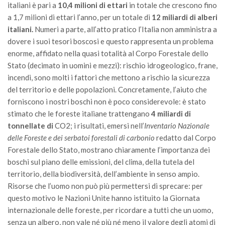
italiani è pari a
10,4 milioni di ettari
in totale che crescono fino
Call for Proposals
a 1,7 milioni di ettari l’anno, per un totale di
12 miliardi di alberi
Comunicati
italiani.
Numeri a parte, all’atto pratico l’Italia non amministra a
dovere i suoi tesori boscosi e questo rappresenta un problema
Congressi
enorme, affidato nella quasi totalità al Corpo Forestale dello
Convegni
Stato (decimato in uomini e mezzi): rischio idrogeologico, frane,
Corsi di Aggiornamento
incendi, sono molti i fattori che mettono a rischio la sicurezza
del territorio e delle popolazioni. Concretamente, l’aiuto che
Corsi di Specializzazione
forniscono i nostri boschi non è poco considerevole: è stato
Giornate di Studio
stimato che le foreste italiane trattengano
4 miliardi di
tonnellate di
CO2
; i risultati, emersi nell’
Inventario Nazionale
Opportunità di Lavoro
delle Foreste e dei serbatoi forestali di carbonio
redatto dal Corpo
Rassegne
Forestale dello Stato, mostrano chiaramente l’importanza dei
Reports
boschi sul piano delle emissioni, del clima, della tutela del
territorio, della biodiversità, dell’ambiente in senso ampio.
Simposii
Risorse che l’uomo non può più permettersi di sprecare: per
Congressi
questo motivo le Nazioni Unite hanno istituito la Giornata
internazionale delle foreste, per ricordare a tutti che un uomo,
Pagina Congressi
senza un albero, non vale né più né meno il valore degli atomi di