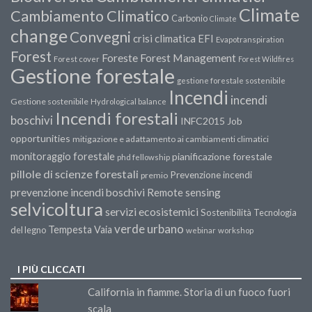
Climate
Cambiamento Climatico
Carbonio
Climate
change
Convegni
crisi climatica
EFI
Evapotranspiration
Forest
Forest Management
Foreste
Forest cover
Forest Wildfires
Gestione forestale
gestione forestale sostenibile
Incendi
incendi
Gestione sostenibile
Hydrological balance
Incendi forestali
boschivi
INFC2015
Job
opportunities
mitigazione e adattamento ai cambiamenti climatici
monitoraggio forestale
pianificazione forestale
phd fellowship
pillole di scienze forestali
Prevenzione incendi
premio
prevenzione incendi boschivi
Remote sensing
selvicoltura
servizi ecosistemici
Sostenibilità
Tecnologia
verde urbano
Tempesta Vaia
del legno
webinar
workshop
I PIÙ CLICCATI
California in fiamme. Storia di un fuoco fuori
scala