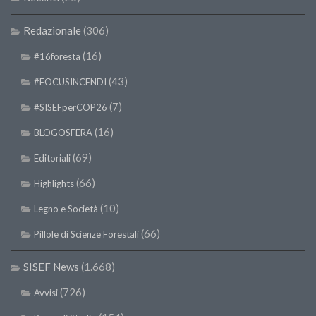
SISEF Notebook (Rassegna Stampa)
SISEF Eventi
Redazionale
(306)
SISEF@Facebook
(16)
#16foresta
@SISEF Tweets
(43)
#FOCUSINCENDI
@ForestTweeting
(7)
#SISEFperCOP26
SISEF Publishing
(16)
BLOGOSFERA
Redazione SISEF.ORG
(69)
Editoriali
Credits
(66)
Highlights
(10)
Legno e Società
(66)
Pillole di Scienze Forestali
SISEF News
(1.668)
(726)
Avvisi