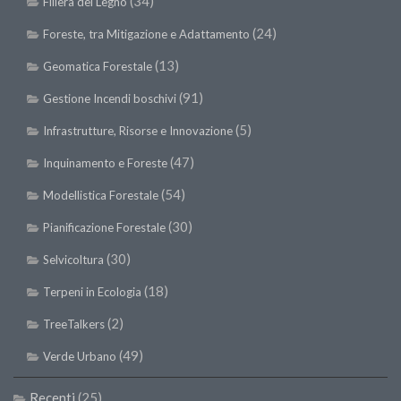
(34)
Filiera del Legno
II Congresso (Bologna 1999)
(24)
Foreste, tra Mitigazione e Adattamento
I Congresso (Padova 1997)
(13)
Geomatica Forestale
Redazione
(91)
Gestione Incendi boschivi
Pagina Principale
(5)
Infrastrutture, Risorse e Innovazione
Editoriali
(47)
Inquinamento e Foreste
Pillole di Scienze Forestali
(54)
Modellistica Forestale
Highlights
(30)
Pianificazione Forestale
#FOCUSINCENDI
Cartella Stampa
(30)
Selvicoltura
Comunicati
(18)
Terpeni in Ecologia
Infografiche
(2)
TreeTalkers
Video
(49)
Verde Urbano
PDF
Recenti
(25)