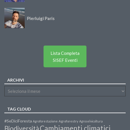
Pierluigi Paris
Lista Completa
SISEF Eventi
ARCHIVI
TAG CLOUD
#SeDiciForesta
Agroforestazione
Agroforestry
Agroselvicoltura
Cambiamenti climatici
Biodiversità