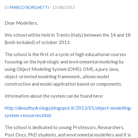
Versamento Quote di Iscrizione
DI
MARCO BORGHETTI
· 13/08/2013
Gruppi di Lavoro
Dear Modellers,
Lista dei Gruppi di Lavoro SISEF
this school will be held in Trento (Italy) between the 14 and 18
GdL Inquinamento e Foreste
(both included) of october 2013.
GdL Terpeni in Ecologia
The school is the first of a cycle of high educational courses
GdL Biodiversità Forestale
focusing on the hydrologic and environmental modeling by
GdL Arboricoltura da Legno e Agroselvicoltura
using Object Modeling System (OMS). OMS, a pure Java,
object-oriented modeling framework., allows model
GdL Modellistica Forestale
construction and model application based on components.
GdL Selvicoltura
Information about the system can be found here:
GdL Ecologia del Suolo
http://abouthydrology.blogspot.it/2013/01/object-modelling-
GdL Pianificazione Forestale
system-resources.html
GdL Geomatica Forestale
The school is dedicated to young Professors, Researchers,
GdL Filiera del legno
Post Docs, PhD students, and environmetal modellers and it is