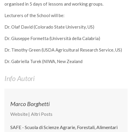
GdL Gestione Incendi Boschivi
organised in 5 days of lessons and working groups.
GdL Verde Urbano
Lecturers of the School will be:
GdL Comunicazione Forestale
Dr. Olaf David (Colorado State University, US)
GdL Foreste, Mitigazione, Adattamento
Dr. Giuseppe Formetta (Università della Calabria)
GdL Infrastrutture, Risorse, Innovazione
GdL Boschi Vetusti
Dr. Timothy Green (USDA Agricultural Research Service, US)
GdL “TreeTalkers”
Dr. Gabriella Turek (NIWA, New Zealand
GdL Boschi Cedui
Info Autori
News
Post Recenti
Ricevi la SISEF Newsletter
Marco Borghetti
Avvisi
Website
|
Altri Posts
Borse di Studio
SAFE - Scuola di Scienze Agrarie, Forestali, Alimentari
Call for Papers