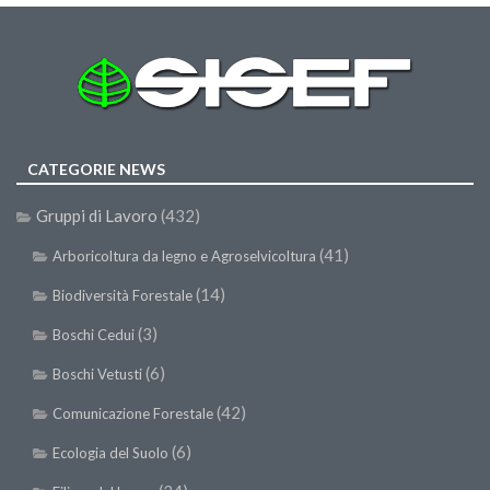
Premi SISEF
XV Congresso (Sassari 2026)
XIV Congresso (Padova 2024)
XIII Congresso (Orvieto 2022)
XII Congresso (Palermo 2019)
CATEGORIE NEWS
XI Congresso (Roma 2017)
Gruppi di Lavoro
(432)
X Congresso (Firenze 2015)
(41)
Arboricoltura da legno e Agroselvicoltura
IX Congresso (Bolzano 2013)
(14)
VIII Congresso (Rende 2011)
Biodiversità Forestale
VII Congresso (Isernia 2009)
(3)
Boschi Cedui
VI Congresso (Arezzo 2007)
(6)
Boschi Vetusti
V Congresso (Torino 2003)
(42)
Comunicazione Forestale
IV Congresso (Potenza 2003)
(6)
Ecologia del Suolo
III Congresso (Viterbo 2001)