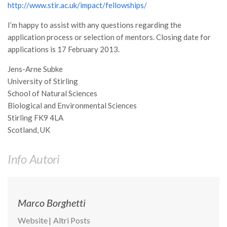
GdL Gestione Incendi Boschivi
http://www.stir.ac.uk/impact/fellowships/
GdL Verde Urbano
I’m happy to assist with any questions regarding the
GdL Comunicazione Forestale
application process or selection of mentors. Closing date for
applications is 17 February 2013.
GdL Foreste, Mitigazione, Adattamento
GdL Infrastrutture, Risorse, Innovazione
Jens-Arne Subke
University of Stirling
GdL Boschi Vetusti
School of Natural Sciences
GdL “TreeTalkers”
Biological and Environmental Sciences
Stirling FK9 4LA
GdL Boschi Cedui
Scotland, UK
News
Post Recenti
Info Autori
Ricevi la SISEF Newsletter
Avvisi
Marco Borghetti
Borse di Studio
Website
|
Altri Posts
Call for Papers