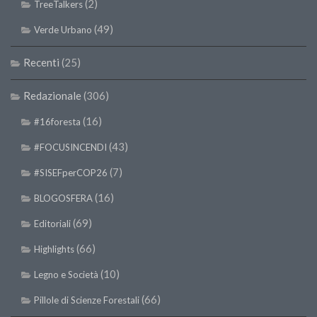
(2)
SISEF Notebook (Rassegna Stampa)
TreeTalkers
SISEF Eventi
(49)
Verde Urbano
SISEF@Facebook
Recenti
(25)
@SISEF Tweets
Redazionale
(306)
@ForestTweeting
(16)
SISEF Publishing
#16foresta
Redazione SISEF.ORG
(43)
#FOCUSINCENDI
Credits
(7)
#SISEFperCOP26
(16)
BLOGOSFERA
(69)
Editoriali
(66)
Highlights
(10)
Legno e Società
(66)
Pillole di Scienze Forestali