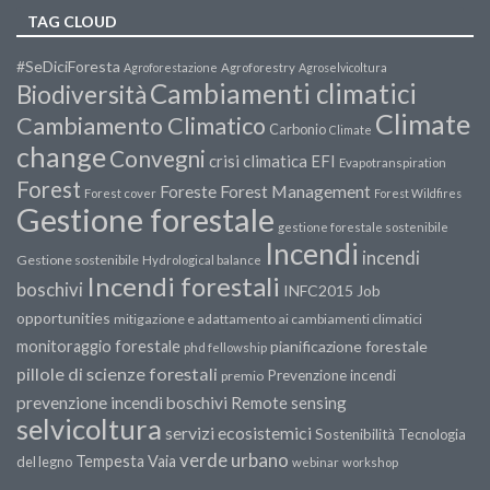
TAG CLOUD
#SeDiciForesta
Agroforestazione
Agroforestry
Agroselvicoltura
Cambiamenti climatici
Biodiversità
Climate
Cambiamento Climatico
Carbonio
Climate
change
Convegni
crisi climatica
EFI
Evapotranspiration
Forest
Forest Management
Foreste
Forest cover
Forest Wildfires
Gestione forestale
gestione forestale sostenibile
Incendi
incendi
Gestione sostenibile
Hydrological balance
Incendi forestali
boschivi
INFC2015
Job
opportunities
mitigazione e adattamento ai cambiamenti climatici
monitoraggio forestale
pianificazione forestale
phd fellowship
pillole di scienze forestali
Prevenzione incendi
premio
prevenzione incendi boschivi
Remote sensing
selvicoltura
servizi ecosistemici
Sostenibilità
Tecnologia
verde urbano
Tempesta Vaia
del legno
webinar
workshop