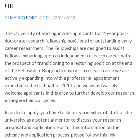
UK
Versamento Quote di Iscrizione
Gruppi di Lavoro
DI
MARCO BORGHETTI
· 22/01/2013
Lista dei Gruppi di Lavoro SISEF
The University of Stirling invites applicants for 2-year post-
GdL Inquinamento e Foreste
doctorate research fellowship positions for outstanding early
GdL Terpeni in Ecologia
career researchers. The Fellowships are designed to assist
Fellows embarking upon an independent research career, with
GdL Biodiversità Forestale
the prospect of transitioning to a lecturing position at the end
GdL Arboricoltura da Legno e Agroselvicoltura
of the Fellowship. Biogeochemistry is a research area we are
actively expanding into with a professorial appointment
GdL Modellistica Forestale
expected in the first half of 2013, and we would warmly
GdL Selvicoltura
welcome applicants in this area to further develop our research
GdL Ecologia del Suolo
in biogeochemical cycles.
GdL Pianificazione Forestale
In order to apply, you have to identify a member of staff at the
GdL Geomatica Forestale
university as a potential mentor to discuss your research
proposal and application. For further information on the
GdL Filiera del legno
scheme and application process, please follow this link: