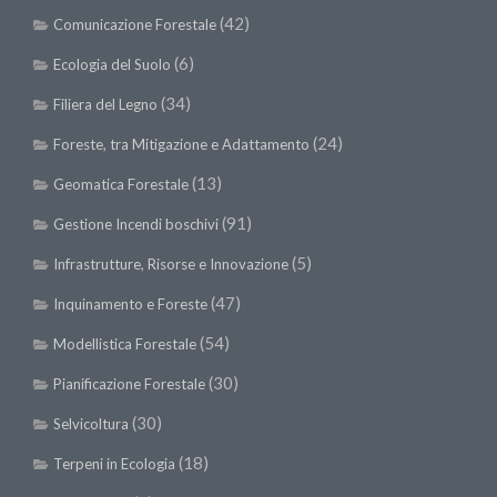
II Congresso (Bologna 1999)
(42)
Comunicazione Forestale
I Congresso (Padova 1997)
(6)
Ecologia del Suolo
Redazione
(34)
Filiera del Legno
Pagina Principale
(24)
Foreste, tra Mitigazione e Adattamento
Editoriali
(13)
Geomatica Forestale
Pillole di Scienze Forestali
(91)
Gestione Incendi boschivi
Highlights
(5)
Infrastrutture, Risorse e Innovazione
#FOCUSINCENDI
(47)
Inquinamento e Foreste
Cartella Stampa
(54)
Modellistica Forestale
Comunicati
(30)
Pianificazione Forestale
Infografiche
(30)
Selvicoltura
Video
(18)
Terpeni in Ecologia
PDF