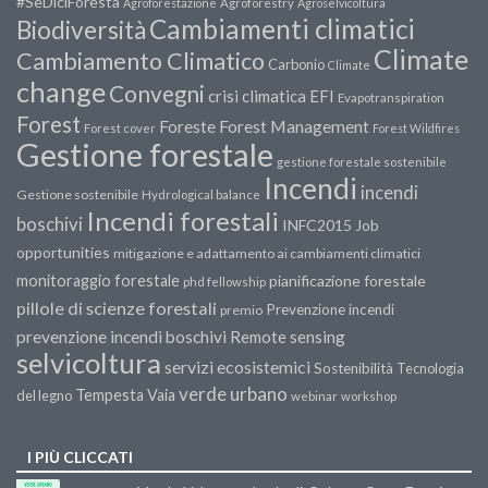
#SeDiciForesta
Agroforestazione
Agroforestry
Agroselvicoltura
Cambiamenti climatici
Biodiversità
Climate
Cambiamento Climatico
Carbonio
Climate
change
Convegni
crisi climatica
EFI
Evapotranspiration
Forest
Forest Management
Foreste
Forest cover
Forest Wildfires
Gestione forestale
gestione forestale sostenibile
Incendi
incendi
Gestione sostenibile
Hydrological balance
Incendi forestali
boschivi
INFC2015
Job
opportunities
mitigazione e adattamento ai cambiamenti climatici
monitoraggio forestale
pianificazione forestale
phd fellowship
pillole di scienze forestali
Prevenzione incendi
premio
prevenzione incendi boschivi
Remote sensing
selvicoltura
servizi ecosistemici
Sostenibilità
Tecnologia
verde urbano
Tempesta Vaia
del legno
webinar
workshop
I PIÙ CLICCATI