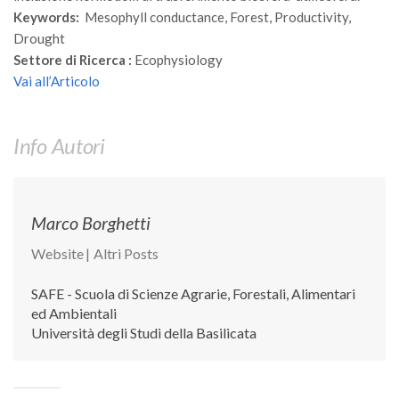
GdL Gestione Incendi Boschivi
Keywords:
Mesophyll conductance, Forest, Productivity,
GdL Verde Urbano
Drought
Settore di Ricerca :
GdL Comunicazione Forestale
Ecophysiology
Vai all’Articolo
GdL Foreste, Mitigazione, Adattamento
GdL Infrastrutture, Risorse, Innovazione
Info Autori
GdL Boschi Vetusti
GdL “TreeTalkers”
GdL Boschi Cedui
Marco Borghetti
News
Website
|
Altri Posts
Post Recenti
SAFE - Scuola di Scienze Agrarie, Forestali, Alimentari
Ricevi la SISEF Newsletter
ed Ambientali
Avvisi
Università degli Studi della Basilicata
Borse di Studio
Call for Papers