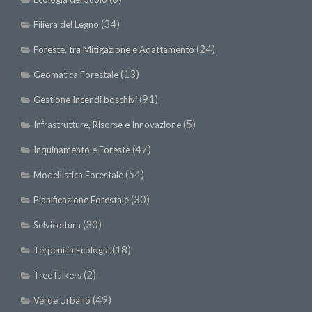
SISEF Notebook (Rassegna Stampa)
(34)
Filiera del Legno
SISEF Eventi
(24)
Foreste, tra Mitigazione e Adattamento
SISEF@Facebook
@SISEF Tweets
(13)
Geomatica Forestale
@ForestTweeting
(91)
Gestione Incendi boschivi
SISEF Publishing
(5)
Infrastrutture, Risorse e Innovazione
Redazione SISEF.ORG
(47)
Inquinamento e Foreste
Credits
(54)
Modellistica Forestale
(30)
Pianificazione Forestale
(30)
Selvicoltura
(18)
Terpeni in Ecologia
(2)
TreeTalkers
(49)
Verde Urbano