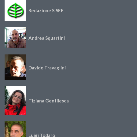
Redazione SISEF
Andrea Squartini
Davide Travaglini
Tiziana Gentilesca
Luigi Todaro