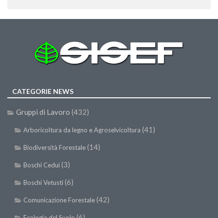
II Congresso (Bologna 1999)
I Congresso (Padova 1997)
Redazione
Pagina Principale
Editoriali
CATEGORIE NEWS
Pillole di Scienze Forestali
Highlights
Gruppi di Lavoro
(432)
#FOCUSINCENDI
(41)
Arboricoltura da legno e Agroselvicoltura
Cartella Stampa
(14)
Biodiversità Forestale
Comunicati
(3)
Boschi Cedui
Infografiche
(6)
Boschi Vetusti
Video
(42)
Comunicazione Forestale
PDF
(6)
Ecologia del Suolo