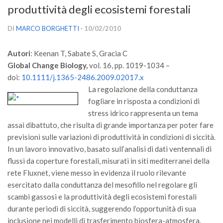
produttività degli ecosistemi forestali
Versamento Quote di Iscrizione
Gruppi di Lavoro
DI
MARCO BORGHETTI
· 10/02/2010
Lista dei Gruppi di Lavoro SISEF
Autori
: Keenan T, Sabate S, Gracia C
GdL Inquinamento e Foreste
Global Change Biology,
vol. 16, pp. 1019-1034 –
GdL Terpeni in Ecologia
doi:
10.1111/j.1365-2486.2009.02017.x
La regolazione della conduttanza
GdL Biodiversità Forestale
fogliare in risposta a condizioni di
GdL Arboricoltura da Legno e Agroselvicoltura
stress idrico rappresenta un tema
assai dibattuto, che risulta di grande importanza per poter fare
GdL Modellistica Forestale
previsioni sulle variazioni di produttività in condizioni di siccità.
GdL Selvicoltura
In un lavoro innovativo, basato sull’analisi di dati ventennali di
GdL Ecologia del Suolo
flussi da coperture forestali, misurati in siti mediterranei della
rete Fluxnet, viene messo in evidenza il ruolo rilevante
GdL Pianificazione Forestale
esercitato dalla conduttanza del mesofillo nel regolare gli
GdL Geomatica Forestale
scambi gassosi e la produttività degli ecosistemi forestali
GdL Filiera del legno
durante periodi di siccità, suggerendo l’opportunità di sua
inclusione nei modelli di trasferimento biosfera-atmosfera.