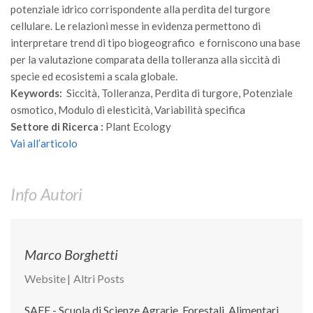
GdL Gestione Incendi Boschivi
potenziale idrico corrispondente alla perdita del turgore
GdL Verde Urbano
cellulare. Le relazioni messe in evidenza permettono di
interpretare trend di tipo biogeografico e forniscono una base
GdL Comunicazione Forestale
per la valutazione comparata della tolleranza alla siccità di
GdL Foreste, Mitigazione, Adattamento
specie ed ecosistemi a scala globale.
Keywords:
GdL Infrastrutture, Risorse, Innovazione
Siccità, Tolleranza, Perdita di turgore, Potenziale
osmotico, Modulo di elesticità, Variabilità specifica
GdL Boschi Vetusti
Settore di Ricerca :
Plant Ecology
GdL “TreeTalkers”
Vai all’articolo
GdL Boschi Cedui
News
Info Autori
Post Recenti
Ricevi la SISEF Newsletter
Marco Borghetti
Avvisi
Website
|
Altri Posts
Borse di Studio
Call for Papers
SAFE - Scuola di Scienze Agrarie, Forestali, Alimentari