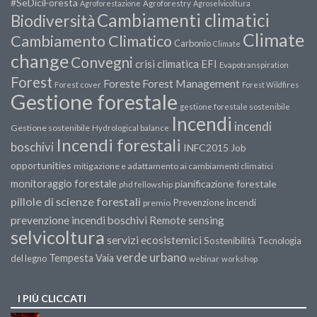
#SeDiciForesta
Agroforestazione
Agroforestry
Agroselvicoltura
Cambiamenti climatici
Biodiversità
Climate
Cambiamento Climatico
Carbonio
Climate
change
Convegni
crisi climatica
EFI
Evapotranspiration
Forest
Forest Management
Foreste
Forest cover
Forest Wildfires
Gestione forestale
gestione forestale sostenibile
Incendi
incendi
Gestione sostenibile
Hydrological balance
Incendi forestali
boschivi
INFC2015
Job
opportunities
mitigazione e adattamento ai cambiamenti climatici
monitoraggio forestale
pianificazione forestale
phd fellowship
pillole di scienze forestali
Prevenzione incendi
premio
prevenzione incendi boschivi
Remote sensing
selvicoltura
servizi ecosistemici
Sostenibilità
Tecnologia
verde urbano
Tempesta Vaia
del legno
webinar
workshop
I PIÙ CLICCATI