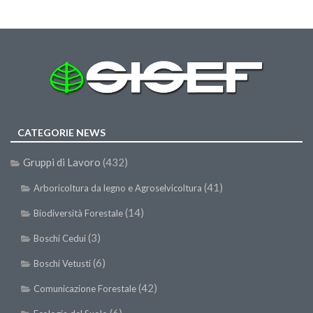
Premi SISEF
XV Congresso (Sassari 2026)
XIV Congresso (Padova 2024)
XIII Congresso (Orvieto 2022)
XII Congresso (Palermo 2019)
XI Congresso (Roma 2017)
CATEGORIE NEWS
X Congresso (Firenze 2015)
Gruppi di Lavoro
(432)
IX Congresso (Bolzano 2013)
(41)
VIII Congresso (Rende 2011)
Arboricoltura da legno e Agroselvicoltura
VII Congresso (Isernia 2009)
(14)
Biodiversità Forestale
VI Congresso (Arezzo 2007)
(3)
Boschi Cedui
V Congresso (Torino 2003)
(6)
Boschi Vetusti
IV Congresso (Potenza 2003)
(42)
Comunicazione Forestale
III Congresso (Viterbo 2001)