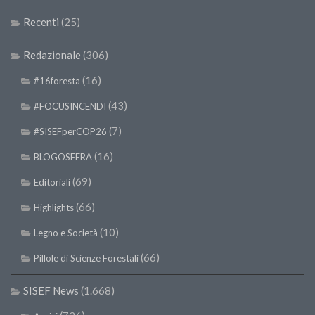
SISEF Notebook (Rassegna Stampa)
Recenti
(25)
SISEF Eventi
SISEF@Facebook
Redazionale
(306)
@SISEF Tweets
(16)
#16foresta
@ForestTweeting
(43)
#FOCUSINCENDI
SISEF Publishing
(7)
#SISEFperCOP26
Redazione SISEF.ORG
(16)
BLOGOSFERA
Credits
(69)
Editoriali
(66)
Highlights
(10)
Legno e Società
(66)
Pillole di Scienze Forestali
SISEF News
(1.668)