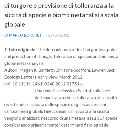
di turgore e previsione di tolleranza alla
Versamento Quote di Iscrizione
siccità di specie e biomi: metanalisi a scala
Gruppi di Lavoro
globale
Lista dei Gruppi di Lavoro SISEF
GdL Inquinamento e Foreste
DI
MARCO BORGHETTI
· 27/03/2012
GdL Terpeni in Ecologia
Titolo originale:
The determinants of leaf turgor loss point
GdL Biodiversità Forestale
and prediction of drought tolerance of species and biomes: a
GdL Arboricoltura da Legno e Agroselvicoltura
global meta-analysis
Autori
: Megan K. Bartlett, Christine Scoffoni, Lawren Sack
GdL Modellistica Forestale
Ecology Letters,
early view, March 2012
GdL Selvicoltura
doi: 10.1111/j.1461-0248.2012.01751.x
GdL Ecologia del Suolo
Una tematica classica rivisitata alla luce
dell’importanza che la tolleranza alla siccità
GdL Pianificazione Forestale
riveste nella risposta delle specie e degli ecosistemi ai
GdL Geomatica Forestale
cambiamenti globali. I meccanismi di risposta alla siccità
vengono analizzati nel corso di una metanalisi su 317 specie,
GdL Filiera del legno
considerando primariamente i determinati fisiologici del