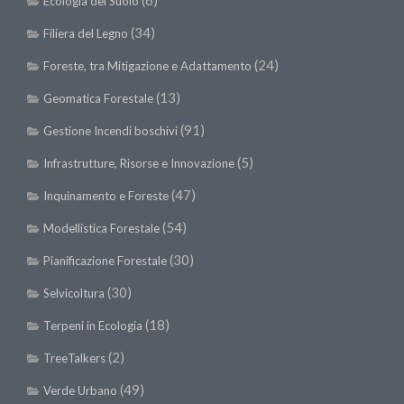
(6)
Ecologia del Suolo
II Congresso (Bologna 1999)
(34)
Filiera del Legno
I Congresso (Padova 1997)
(24)
Foreste, tra Mitigazione e Adattamento
Redazione
(13)
Geomatica Forestale
Pagina Principale
(91)
Gestione Incendi boschivi
Editoriali
(5)
Infrastrutture, Risorse e Innovazione
Pillole di Scienze Forestali
(47)
Inquinamento e Foreste
Highlights
(54)
Modellistica Forestale
#FOCUSINCENDI
(30)
Cartella Stampa
Pianificazione Forestale
Comunicati
(30)
Selvicoltura
Infografiche
(18)
Terpeni in Ecologia
Video
(2)
TreeTalkers
PDF
(49)
Verde Urbano