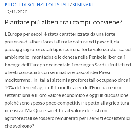
SISEF Notebook (Rassegna Stampa)
PILLOLE DI SCIENZE FORESTALI
/
SEMINARI
12/11/2020
SISEF Eventi
Piantare più alberi tra i campi, conviene?
SISEF@Facebook
@SISEF Tweets
L’Europa per secoli è stata caratterizzata da una forte
presenza di alberi forestali tra le colture ed i pascoli, da
@ForestTweeting
paesaggi agroforestali tipici con una forte valenza storica ed
SISEF Publishing
ambientale: i montados e le dehesa nella Penisola Iberica, i
Redazione SISEF.ORG
bocage dell’Europa occidentale, i meriagos Sardi, i frutteti ed
oliveti consociati con seminativi e pascoli dei Paesi
Credits
mediterranei. In Italia i sistemi agroforestali occupano circa il
10% dei terreni agricoli. In molte aree dell’Europa centro
settentrionale il loro valore economico è oggi in discussione,
poiché sono spesso poco competitivi rispetto all’agricoltura
intensiva. Ma Quale sarebbe ail valore dei sistemi
agroforestali se fossero remunerati per i servizi ecosistemici
che svolgono?