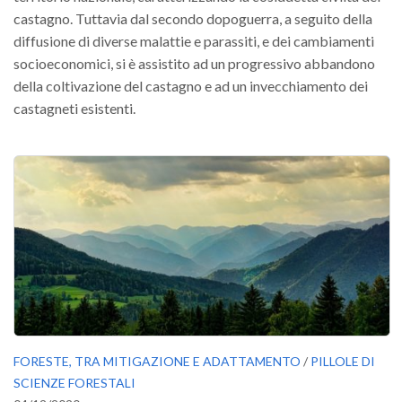
GdL Gestione Incendi Boschivi
castagno. Tuttavia dal secondo dopoguerra, a seguito della
GdL Verde Urbano
diffusione di diverse malattie e parassiti, e dei cambiamenti
GdL Comunicazione Forestale
socioeconomici, si è assistito ad un progressivo abbandono
della coltivazione del castagno e ad un invecchiamento dei
GdL Foreste, Mitigazione, Adattamento
castagneti esistenti.
GdL Infrastrutture, Risorse, Innovazione
GdL Boschi Vetusti
GdL “TreeTalkers”
GdL Boschi Cedui
News
Post Recenti
Ricevi la SISEF Newsletter
Avvisi
Borse di Studio
FORESTE, TRA MITIGAZIONE E ADATTAMENTO
/
PILLOLE DI
SCIENZE FORESTALI
Call for Papers