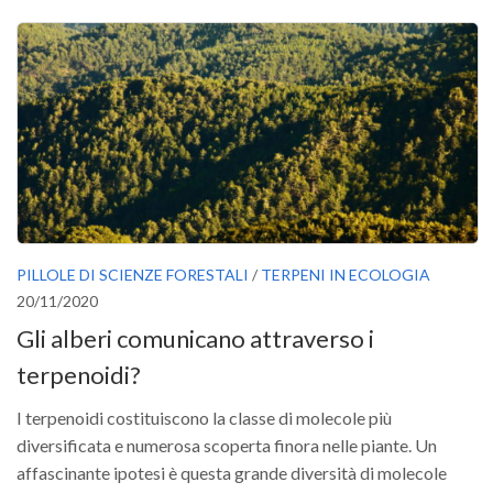
Premi SISEF
XV Congresso (Sassari 2026)
XIV Congresso (Padova 2024)
XIII Congresso (Orvieto 2022)
XII Congresso (Palermo 2019)
XI Congresso (Roma 2017)
X Congresso (Firenze 2015)
IX Congresso (Bolzano 2013)
PILLOLE DI SCIENZE FORESTALI
/
TERPENI IN ECOLOGIA
VIII Congresso (Rende 2011)
20/11/2020
Gli alberi comunicano attraverso i
VII Congresso (Isernia 2009)
terpenoidi?
VI Congresso (Arezzo 2007)
V Congresso (Torino 2003)
I terpenoidi costituiscono la classe di molecole più
IV Congresso (Potenza 2003)
diversificata e numerosa scoperta finora nelle piante. Un
affascinante ipotesi è questa grande diversità di molecole
III Congresso (Viterbo 2001)