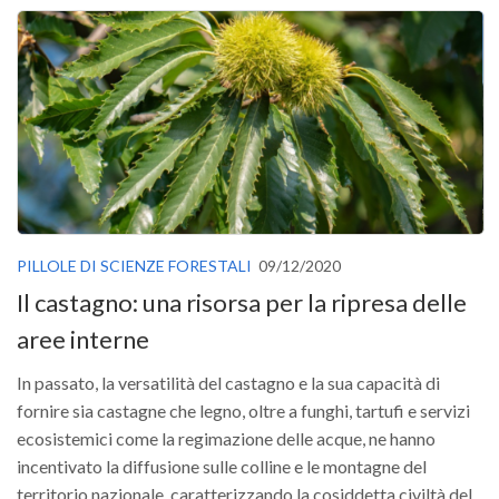
Versamento Quote di Iscrizione
Gruppi di Lavoro
Lista dei Gruppi di Lavoro SISEF
GdL Inquinamento e Foreste
GdL Terpeni in Ecologia
GdL Biodiversità Forestale
GdL Arboricoltura da Legno e Agroselvicoltura
PILLOLE DI SCIENZE FORESTALI
09/12/2020
GdL Modellistica Forestale
Il castagno: una risorsa per la ripresa delle
GdL Selvicoltura
aree interne
GdL Ecologia del Suolo
In passato, la versatilità del castagno e la sua capacità di
GdL Pianificazione Forestale
fornire sia castagne che legno, oltre a funghi, tartufi e servizi
GdL Geomatica Forestale
ecosistemici come la regimazione delle acque, ne hanno
GdL Filiera del legno
incentivato la diffusione sulle colline e le montagne del
territorio nazionale, caratterizzando la cosiddetta civiltà del