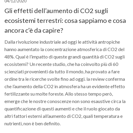
04/12/2020
Call for Proposals
Gli effetti dell’aumento di CO2 sugli
Comunicati
ecosistemi terrestri: cosa sappiamo e cosa
Congressi
ancora c’è da capire?
Convegni
Dalla rivoluzione industriale ad oggi le attività antropiche
Corsi di Aggiornamento
hanno aumentato la concentrazione atmosferica di CO2 del
Corsi di Specializzazione
48%. Qual è l’impatto di queste grandi quantità di CO2 sugli
ecosistemi? Un recente studio, che ha coinvolto più di 60
Giornate di Studio
scienziati provenienti da tutto il mondo, ha provato a fare
Opportunità di Lavoro
ordine tra le ricerche svolte fino ad oggi. la review conferma
Rassegne
che l’aumento della CO2 in atmosfera ha un evidente effetto
fertilizzante su molte foreste. Allo stesso tempo però,
Reports
emerge che le nostre conoscenze non sono esaustive circa la
Simposii
quantificazione di questi aumenti e che il ruolo giocato da
Congressi
altri fattori esterni all’aumento di CO2, quali temperatura e
nutrienti, non è ben definito.
Pagina Congressi