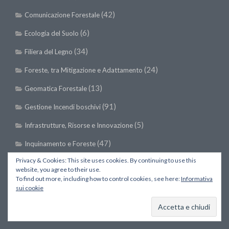
(42)
Comunicazione Forestale
(6)
Ecologia del Suolo
(34)
Filiera del Legno
(24)
Foreste, tra Mitigazione e Adattamento
(13)
Geomatica Forestale
(91)
Gestione Incendi boschivi
(5)
Infrastrutture, Risorse e Innovazione
(47)
Inquinamento e Foreste
Privacy & Cookies: This site uses cookies. By continuing to use this
(54)
Modellistica Forestale
website, you agree to their use.
To find out more, including how to control cookies, see here:
Informativa
(30)
Pianificazione Forestale
sui cookie
(30)
Selvicoltura
(18)
Terpeni in Ecologia