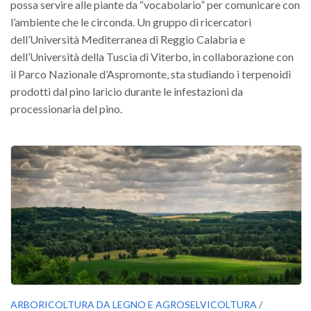
possa servire alle piante da “vocabolario” per comunicare con
II Congresso (Bologna 1999)
l’ambiente che le circonda. Un gruppo di ricercatori
I Congresso (Padova 1997)
dell’Università Mediterranea di Reggio Calabria e
dell’Università della Tuscia di Viterbo, in collaborazione con
Redazione
il Parco Nazionale d’Aspromonte, sta studiando i terpenoidi
Pagina Principale
prodotti dal pino laricio durante le infestazioni da
processionaria del pino.
Editoriali
Pillole di Scienze Forestali
Highlights
#FOCUSINCENDI
Cartella Stampa
Comunicati
Infografiche
Video
PDF
ARBORICOLTURA DA LEGNO E AGROSELVICOLTURA
/