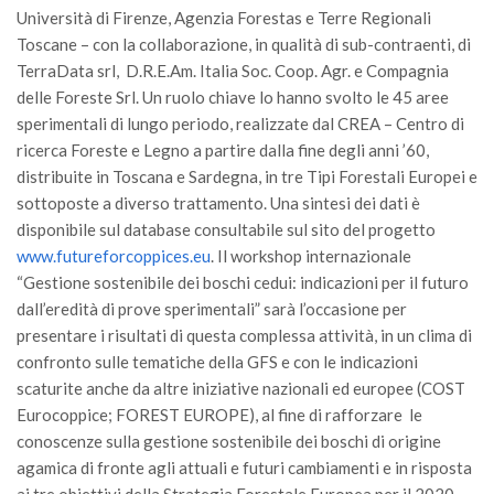
Premi SISEF
Università di Firenze, Agenzia Forestas e Terre Regionali
XV Congresso (Sassari 2026)
Toscane – con la collaborazione, in qualità di sub-contraenti, di
TerraData srl, D.R.E.Am. Italia Soc. Coop. Agr. e Compagnia
XIV Congresso (Padova 2024)
delle Foreste Srl. Un ruolo chiave lo hanno svolto le 45 aree
XIII Congresso (Orvieto 2022)
sperimentali di lungo periodo, realizzate dal CREA – Centro di
ricerca Foreste e Legno a partire dalla fine degli anni ’60,
XII Congresso (Palermo 2019)
distribuite in Toscana e Sardegna, in tre Tipi Forestali Europei e
XI Congresso (Roma 2017)
sottoposte a diverso trattamento. Una sintesi dei dati è
X Congresso (Firenze 2015)
disponibile sul database consultabile sul sito del progetto
www.futureforcoppices.eu
. Il workshop internazionale
IX Congresso (Bolzano 2013)
“Gestione sostenibile dei boschi cedui: indicazioni per il futuro
VIII Congresso (Rende 2011)
dall’eredità di prove sperimentali” sarà l’occasione per
VII Congresso (Isernia 2009)
presentare i risultati di questa complessa attività, in un clima di
confronto sulle tematiche della GFS e con le indicazioni
VI Congresso (Arezzo 2007)
scaturite anche da altre iniziative nazionali ed europee (COST
V Congresso (Torino 2003)
Eurocoppice; FOREST EUROPE), al fine di rafforzare le
conoscenze sulla gestione sostenibile dei boschi di origine
IV Congresso (Potenza 2003)
agamica di fronte agli attuali e futuri cambiamenti e in risposta
III Congresso (Viterbo 2001)