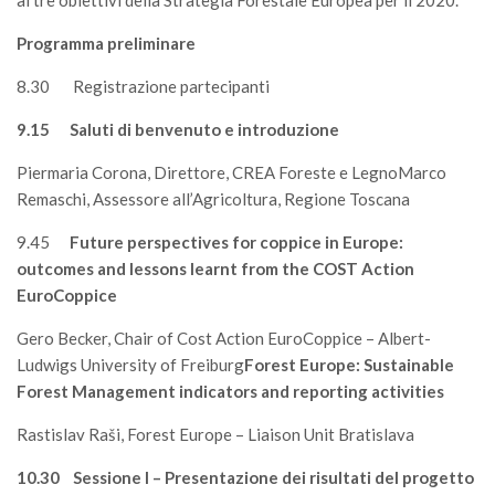
ai tre obiettivi della Strategia Forestale Europea per il 2020.
II Congresso (Bologna 1999)
Programma preliminare
I Congresso (Padova 1997)
8.30 Registrazione partecipanti
Redazione
9.15
Saluti di benvenuto e introduzione
Pagina Principale
Piermaria Corona, Direttore, CREA Foreste e LegnoMarco
Editoriali
Remaschi, Assessore all’Agricoltura, Regione Toscana
Pillole di Scienze Forestali
9.45
Future perspectives for coppice in Europe:
Highlights
outcomes and lessons learnt from the COST Action
#FOCUSINCENDI
EuroCoppice
Cartella Stampa
Gero Becker, Chair of Cost Action EuroCoppice – Albert-
Comunicati
Ludwigs University of Freiburg
Forest Europe: Sustainable
Forest Management indicators and reporting activities
Infografiche
Video
Rastislav Raši, Forest Europe – Liaison Unit Bratislava
PDF
10.30 Sessione I – Presentazione dei risultati del progetto