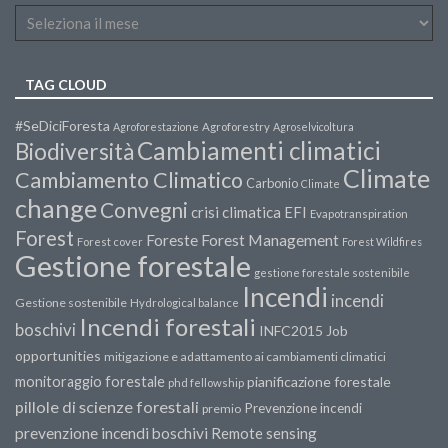
TAG CLOUD
#SeDiciForesta
Agroforestazione
Agroforestry
Agroselvicoltura
Cambiamenti climatici
Biodiversità
Climate
Cambiamento Climatico
Carbonio
Climate
change
Convegni
crisi climatica
EFI
Evapotranspiration
Forest
Forest Management
Foreste
Forest cover
Forest Wildfires
Gestione forestale
gestione forestale sostenibile
Incendi
incendi
Gestione sostenibile
Hydrological balance
Incendi forestali
boschivi
INFC2015
Job
opportunities
mitigazione e adattamento ai cambiamenti climatici
monitoraggio forestale
pianificazione forestale
phd fellowship
pillole di scienze forestali
Prevenzione incendi
premio
prevenzione incendi boschivi
Remote sensing