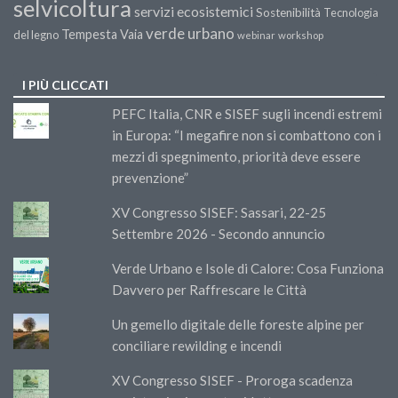
selvicoltura
servizi ecosistemici
Sostenibilità
Tecnologia
verde urbano
Tempesta Vaia
del legno
webinar
workshop
I PIÙ CLICCATI
PEFC Italia, CNR e SISEF sugli incendi estremi
in Europa: “I megafire non si combattono con i
mezzi di spegnimento, priorità deve essere
prevenzione”
XV Congresso SISEF: Sassari, 22-25
Settembre 2026 - Secondo annuncio
Verde Urbano e Isole di Calore: Cosa Funziona
Davvero per Raffrescare le Città
Un gemello digitale delle foreste alpine per
conciliare rewilding e incendi
XV Congresso SISEF - Proroga scadenza