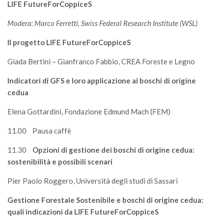
SISEF Notebook (Rassegna Stampa)
LIFE FutureForCoppiceS
SISEF Eventi
Modera: Marco Ferretti, Swiss Federal Research Institute (WSL)
SISEF@Facebook
Il progetto LIFE FutureForCoppiceS
@SISEF Tweets
Giada Bertini – Gianfranco Fabbio, CREA Foreste e Legno
@ForestTweeting
Indicatori di GFS e loro applicazione ai boschi di origine
SISEF Publishing
cedua
Redazione SISEF.ORG
Elena Gottardini, Fondazione Edmund Mach (FEM)
Credits
11.00 Pausa caffè
11.30
Opzioni di gestione dei boschi di origine cedua:
sostenibilità e possibili scenari
Pier Paolo Roggero, Università degli studi di Sassari
Gestione Forestale Sostenibile e boschi di origine cedua:
quali indicazioni da LIFE FutureForCoppiceS