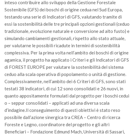
inteso contribuire allo sviluppo della Gestione Forestale
Call for Proposals
Sostenibile (GFS) dei boschi di origine cedua nel Sud Europa,
Comunicati
testando una serie di Indicatori di GFS, valutando tramite di
essi la sostenibilità delle tre principali opzioni gestionali (ceduo
Congressi
tradizionale, evoluzione naturale e conversione ad alto fusto) e
Convegni
simulando cambiamenti gestionali, rispetto allo stato attuale,
per valutarne le possibili ricadute in termini di sostenibilità
Corsi di Aggiornamento
complessiva. Per la prima volta nell’ambito dei boschi di origine
Corsi di Specializzazione
agamica, il progetto ha applicato i Criteri e gli Indicatori di GFS
Giornate di Studio
di FOREST EUROPE per valutare la sostenibilità del sistema
ceduo alla scala operativa di popolamento o unità di gestione.
Opportunità di Lavoro
Complessivamente, nell’ambito dei 6 Criteri di GFS, sono stati
Rassegne
testati 38 indicatori, di cui 12 sono consolidati e 26 nuovi, in
Reports
quanto appositamente formulati dal progetto per i boschi cedui
o – seppur consolidati – applicati ad una diversa scala
Simposii
d’indagine.Il conseguimento di questi obiettivi è stato reso
Congressi
possibile dall’azione sinergica tra CREA – Centro di ricerca
Foreste e Legno, coordinatore del progetto e gli altri
Pagina Congressi
Beneficiari – Fondazione Edmund Mach, Università di Sassari,