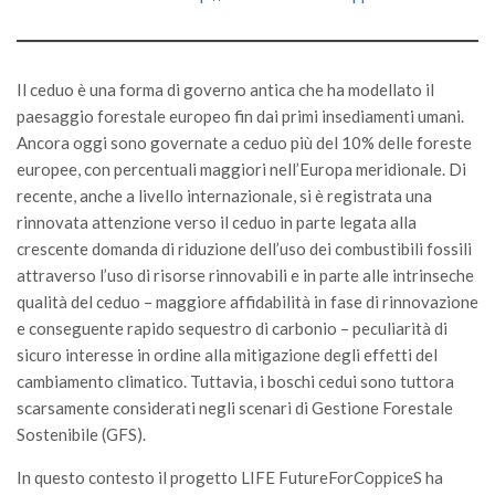
GdL Gestione Incendi Boschivi
GdL Verde Urbano
GdL Comunicazione Forestale
Il ceduo è una forma di governo antica che ha modellato il
GdL Foreste, Mitigazione, Adattamento
paesaggio forestale europeo fin dai primi insediamenti umani.
Ancora oggi sono governate a ceduo più del 10% delle foreste
GdL Infrastrutture, Risorse, Innovazione
europee, con percentuali maggiori nell’Europa meridionale. Di
GdL Boschi Vetusti
recente, anche a livello internazionale, si è registrata una
GdL “TreeTalkers”
rinnovata attenzione verso il ceduo in parte legata alla
crescente domanda di riduzione dell’uso dei combustibili fossili
GdL Boschi Cedui
attraverso l’uso di risorse rinnovabili e in parte alle intrinseche
News
qualità del ceduo – maggiore affidabilità in fase di rinnovazione
e conseguente rapido sequestro di carbonio – peculiarità di
Post Recenti
sicuro interesse in ordine alla mitigazione degli effetti del
Ricevi la SISEF Newsletter
cambiamento climatico. Tuttavia, i boschi cedui sono tuttora
scarsamente considerati negli scenari di Gestione Forestale
Avvisi
Sostenibile (GFS).
Borse di Studio
In questo contesto il progetto LIFE FutureForCoppiceS ha
Call for Papers