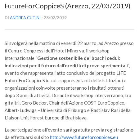
FutureForCoppiceS (Arezzo, 22/03/2019)
Versamento Quote di Iscrizione
Gruppi di Lavoro
DI
ANDREA CUTINI
· 28/02/2019
Lista dei Gruppi di Lavoro SISEF
GdL Inquinamento e Foreste
Si svolgerà nella mattina di venerdì 22 marzo, ad Arezzo presso
GdL Terpeni in Ecologia
il Centro Congressi dell’Hotel Minerva, il workshop
GdL Biodiversità Forestale
internazionale “
Gestione sostenibile dei boschi cedui:
indicazioni per il futuro dall’eredità di prove sperimentali
”,
GdL Arboricoltura da Legno e Agroselvicoltura
evento che rappresenta l’atto conclusivo del progetto LIFE
GdL Modellistica Forestale
FutureForCoppiceS in cui i rappresentanti delle istituzioni e
organizzazioni coinvolte presenteranno i risultati ottenuti
GdL Selvicoltura
dopo 3 anni di attività. Durante il workshop interverranno, tra
GdL Ecologia del Suolo
gli altri, Gero Becker, Chair dell’Azione COST EuroCoppice,
GdL Pianificazione Forestale
Albert-Ludwigs – Università di Friburgo e Rastislav Raši della
Liaison Unit Forest Europe di Bratislava.
GdL Geomatica Forestale
GdL Filiera del legno
La partecipazione all’evento sarà gratuita previa registrazione
da effettuarsi sul sito
http://www.futureforcoppices.eu