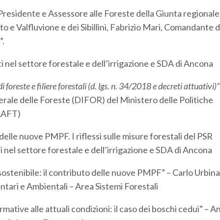
 Presidente e Assessore alle Foreste della Giunta regionale
 e Valfluvione e dei Sibillini, Fabrizio Mari, Comandante d
”.
i nel settore forestale e dell’irrigazione e SDA di Ancona
di
foreste
e filiere forestali (d. lgs. n.
34/2018
e decreti
attuativi
)”
erale delle Foreste (DIFOR) del Ministero delle Politiche
PAAFT)
elle nuove PMPF. I riflessi sulle misure forestali del PSR
i nel settore forestale e dell’irrigazione e SDA di Ancona
 sostenibile: il contributo delle nuove PMPF” – Carlo Urbina
ari e Ambientali – Area Sistemi Forestali
ative alle attuali condizioni: il caso dei boschi cedui” – A