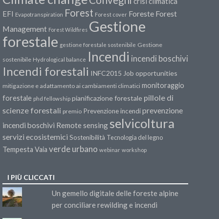
crisi climatica
Forest
Forest
EFI
Foreste
Evapotranspiration
Forest cover
Gestione
Management
Forest Wildfires
forestale
Gestione
gestione forestale sostenibile
Incendi
incendi boschivi
sostenibile
Hydrological balance
Incendi forestali
INFC2015
Job opportunities
monitoraggio
mitigazione e adattamento ai cambiamenti climatici
pillole di
forestale
pianificazione forestale
phd fellowship
scienze forestali
prevenzione
Prevenzione incendi
premio
selvicoltura
incendi boschivi
Remote sensing
servizi ecosistemici
Sostenibilità
Tecnologia del legno
verde urbano
Tempesta Vaia
webinar
workshop
I PIÙ CLICCATI
Un gemello digitale delle foreste alpine
per conciliare rewilding e incendi