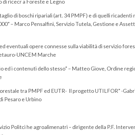
 di ricecr a Foreste e Legno
aglio di boschi ripariali (art. 34 PMPF) e di quelli ricadenti 
2000” – Marco Pensalfini, Servizio Tutela, Gestione e Assett
ed eventuali opere connesse sulla viabilità di servizio fores
el Metauro-UNCEM Marche
glio ed i contenuti dello stesso” – Matteo Giove, Ordine reg
e
eri Forestale tra PMPF ed EUTR- Il progetto UTILFOR” -Gabr
di Pesaro e Urbino
io Politci he agroalimenatri – dirigente della P.F. Interven