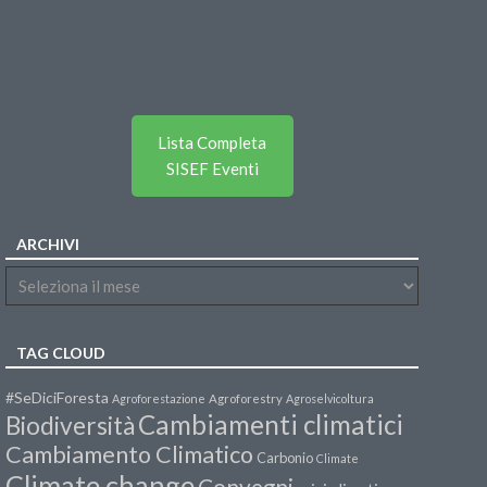
Lista Completa
SISEF Eventi
ARCHIVI
TAG CLOUD
#SeDiciForesta
Agroforestazione
Agroforestry
Agroselvicoltura
Cambiamenti climatici
Biodiversità
Cambiamento Climatico
Carbonio
Climate
Climate change
Convegni