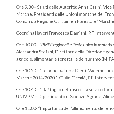
Ore 9.30 – Saluti delle Autorità: Anna Casini, Vice
Marche, Presidenti delle Unioni montane del Tronto
Coman­ do Regione Carabinieri Forestale “Marche
Coordina i lavori Francesca Damiani, P.F. Intervent
Ore 10.00 –
“
PMPF
regionali
e
Testo unico in
materia
Alessandra Stefani, Direttore della Direzione gen
agricole, ali­mentari e forestali e del turismo (MI
Ore 10.20 – “Le principali novità ed il Vademecum d
Marche 2014/2020 “- Giulio Ciccalè, P.F. Intervent
Ore 10.40 – “Da/ taglio del bosco alla selvicoltura
UNIVPM – Dipartimento di Scienze Agrarie, Aliment
Ore 11.00- “Importanza dell’allineamento delle norm