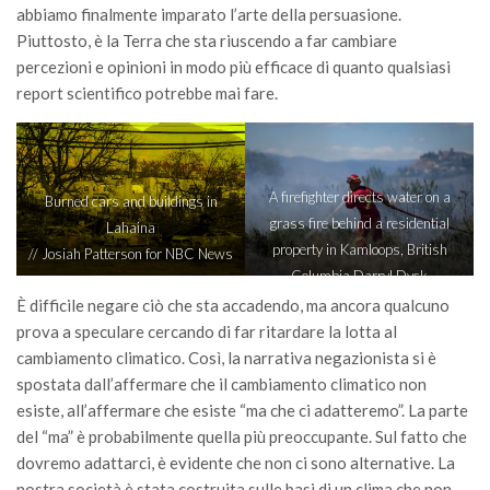
abbiamo finalmente imparato l’arte della persuasione.
Call for Proposals
Piuttosto, è la Terra che sta riuscendo a far cambiare
Comunicati
percezioni e opinioni in modo più efficace di quanto qualsiasi
report scientifico potrebbe mai fare.
Congressi
Convegni
Corsi di Aggiornamento
A firefighter directs water on a
Burned cars and buildings in
Corsi di Specializzazione
grass fire behind a residential
Lahaina
Giornate di Studio
property in Kamloops, British
// Josiah Patterson for NBC News
Opportunità di Lavoro
Columbia Darryl Dyck
// The Canadian Press via AP
È difficile negare ciò che sta accadendo, ma ancora qualcuno
Rassegne
prova a speculare cercando di far ritardare la lotta al
Reports
cambiamento climatico. Così, la narrativa negazionista si è
Simposii
spostata dall’affermare che il cambiamento climatico non
esiste, all’affermare che esiste “ma che ci adatteremo”. La parte
Congressi
del “ma” è probabilmente quella più preoccupante. Sul fatto che
Pagina Congressi
dovremo adattarci, è evidente che non ci sono alternative. La
nostra società è stata costruita sulle basi di un clima che non