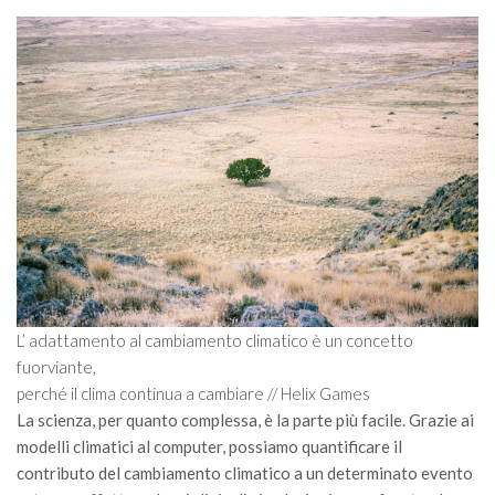
SISEF Notebook (Rassegna Stampa)
SISEF Eventi
SISEF@Facebook
@SISEF Tweets
@ForestTweeting
SISEF Publishing
Redazione SISEF.ORG
Credits
L’ adattamento al cambiamento climatico è un concetto
fuorviante,
perché il clima continua a cambiare // Helix Games
La scienza, per quanto complessa, è la parte più facile. Grazie ai
modelli climatici al computer, possiamo quantificare il
contributo del cambiamento climatico a un determinato evento