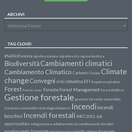
ARCHIVI
TAG CLOUD
#SeDiciForesta
Agroforestazione
Agroforestry
Agroselvicoltura
Cambiamenti climatici
Biodiversità
Climate
Cambiamento Climatico
Carbonio
Climate
change
Convegni
crisi climatica
EFI
Evapotranspiration
Forest
Forest Management
Foreste
Forest cover
Forest Wildfires
Gestione forestale
gestione forestale sostenibile
Incendi
incendi
Gestione sostenibile
Hydrological balance
Incendi forestali
boschivi
INFC2015
Job
opportunities
mitigazione e adattamento ai cambiamenti climatici
monitoraggio forestale
pianificazione forestale
phd fellowship