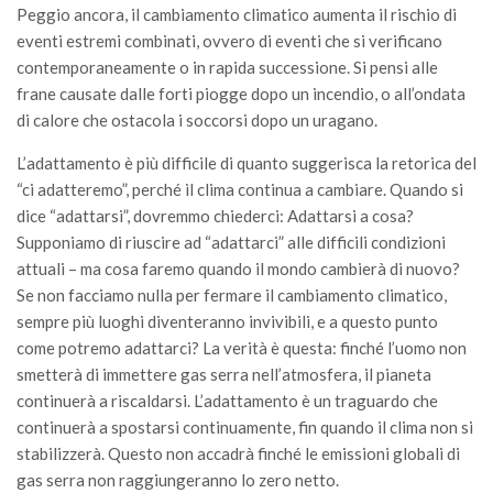
Peggio ancora, il cambiamento climatico aumenta il rischio di
II Congresso (Bologna 1999)
eventi estremi combinati, ovvero di eventi che si verificano
I Congresso (Padova 1997)
contemporaneamente o in rapida successione. Si pensi alle
frane causate dalle forti piogge dopo un incendio, o all’ondata
Redazione
di calore che ostacola i soccorsi dopo un uragano.
Pagina Principale
L’adattamento è più difficile di quanto suggerisca la retorica del
Editoriali
“ci adatteremo”, perché il clima continua a cambiare. Quando si
Pillole di Scienze Forestali
dice “adattarsi”, dovremmo chiederci: Adattarsi a cosa?
Supponiamo di riuscire ad “adattarci” alle difficili condizioni
Highlights
attuali – ma cosa faremo quando il mondo cambierà di nuovo?
#FOCUSINCENDI
Se non facciamo nulla per fermare il cambiamento climatico,
Cartella Stampa
sempre più luoghi diventeranno invivibili, e a questo punto
come potremo adattarci? La verità è questa: finché l’uomo non
Comunicati
smetterà di immettere gas serra nell’atmosfera, il pianeta
Infografiche
continuerà a riscaldarsi. L’adattamento è un traguardo che
continuerà a spostarsi continuamente, fin quando il clima non si
Video
stabilizzerà. Questo non accadrà finché le emissioni globali di
PDF
gas serra non raggiungeranno lo zero netto.