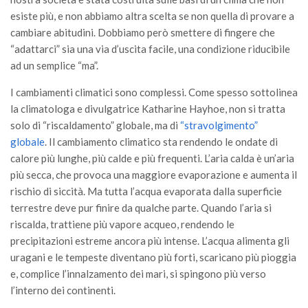
Premi SISEF
esiste più, e non abbiamo altra scelta se non quella di provare a
XV Congresso (Sassari 2026)
cambiare abitudini. Dobbiamo però smettere di fingere che
“adattarci” sia una via d’uscita facile, una condizione riducibile
XIV Congresso (Padova 2024)
ad un semplice “ma”.
XIII Congresso (Orvieto 2022)
I cambiamenti climatici sono complessi. Come spesso sottolinea
XII Congresso (Palermo 2019)
la climatologa e divulgatrice Katharine Hayhoe, non si tratta
XI Congresso (Roma 2017)
solo di “riscaldamento” globale, ma di
“stravolgimento”
X Congresso (Firenze 2015)
globale
. Il cambiamento climatico sta rendendo le ondate di
calore più lunghe, più calde e più frequenti. L’aria calda è un’aria
IX Congresso (Bolzano 2013)
più secca, che provoca una maggiore evaporazione e aumenta il
VIII Congresso (Rende 2011)
rischio di siccità. Ma tutta l’acqua evaporata dalla superficie
terrestre deve pur finire da qualche parte. Quando l’aria si
VII Congresso (Isernia 2009)
riscalda, trattiene più vapore acqueo, rendendo le
VI Congresso (Arezzo 2007)
precipitazioni estreme ancora più intense. L’acqua alimenta gli
V Congresso (Torino 2003)
uragani e le tempeste diventano più forti, scaricano più pioggia
e, complice l’innalzamento dei mari, si spingono più verso
IV Congresso (Potenza 2003)
l’interno dei continenti.
III Congresso (Viterbo 2001)