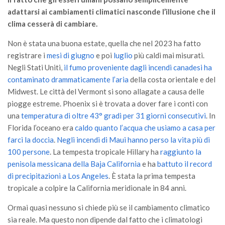
GdL Gestione Incendi Boschivi
adattarsi ai cambiamenti climatici nasconde l’illusione che il
GdL Verde Urbano
clima cesserà di cambiare.
GdL Comunicazione Forestale
Non è stata una buona estate, quella che nel 2023 ha fatto
GdL Foreste, Mitigazione, Adattamento
registrare i
mesi di giugno
e poi
luglio
più caldi mai misurati.
GdL Infrastrutture, Risorse, Innovazione
Negli Stati Uniti,
il fumo proveniente dagli incendi canadesi ha
contaminato drammaticamente l’aria
della costa orientale e del
GdL Boschi Vetusti
Midwest. Le città del Vermont si sono allagate a causa delle
GdL “TreeTalkers”
piogge estreme. Phoenix si è trovata a dover fare i conti con
una
temperatura di oltre 43° gradi per 31 giorni consecutivi
. In
GdL Boschi Cedui
Florida l’oceano era
caldo quanto l’acqua che usiamo a casa per
News
farci la doccia
.
Negli incendi di Maui hanno perso la vita più di
100 persone
. La tempesta tropicale Hillary ha
raggiunto la
Post Recenti
penisola messicana della Baja California
e ha
battuto il record
Ricevi la SISEF Newsletter
di precipitazioni a Los Angeles
. È stata la prima tempesta
Avvisi
tropicale a colpire la California meridionale in 84 anni.
Borse di Studio
Ormai quasi nessuno si chiede più se il cambiamento climatico
Call for Papers
sia reale. Ma questo non dipende dal fatto che i climatologi